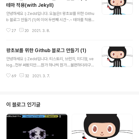
테마 적용(with Jekyll)
글 내용
안녕하세요 :) Zedd입니다. 오늘은!! 왕초보를 위한 Githu
b 블로그 만들기 (1)에 이어 두번째 시간~.~ 테마를 적용
해보겠습니다. # 테마 선택 일단 테마를 볼 수 있는 사이트
27
20
2021. 3. 8.
가 몇개 있습니다. jamstackthemes.dev jekyllthem
es.org jekyllthemes.io jekyll-themes.com 여기서
맘에 드는것을 고르시면 됩니다. 국룰테마가 있나...하고 살
왕초보를 위한 Github 블로그 만들기 (1)
펴봤는데, 역시 테마 추천글도 많이 있더라구요! 테마를 선
글 내용
택할시에 한글로 썼을때의 가독성, 서체 등등을 고려하시
안녕하세요 :) Zedd입니다. 티스토리, 브런치, 미디엄, ve
면 좋을 거 같아요. 저는 무난하게 github.com/thelehh
log...전부 써봤지만.....뭔가 하나씩 뭔가....불편하더라구
man/plainwhite-jekyll 제가 행간의 간격을 정말 중요하
요. 그래서 제가 사용해보지 않은..Github 블로그를 한번
게 생각하는 편이거든요..넓어보여서 선택 한글에선 어떨
69
32
2021. 3. 7.
써보고 싶어 만들어보려고 합니다 :D 오랜만에 왕초보 시
지는 모르겠지..
리즈,,,,ㅎ Github 공식 문서를 따라가면서 할 예정이니..참
고해주세요! # Github 블로그 만들기 ✔️ 1. 새로운 Repo
sitory를 만든다. ✔️ 2. Repository 이름을 설정해준다.
💡 반드시 username.github.io 이런식으로 만들어주세
이 블로그 인기글
요. 저는 UserName이 Zedd0202라서 Zedd0202.g
ithub.io로 만들어준거에요! 공식문서에 따르면, 저장소의
저 username부분이 사용자 이름과 정확히 일치하지 않
으면 ..