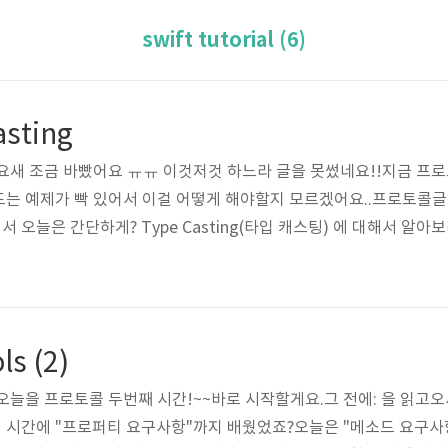
swift tutorial (6)
asting
.요새 조금 바빴어요 ㅠㅠ 이것저것 하느라 글을 못썼네요!!지금 프로토
 드는 예제가 빡 있어서 이걸 어떻게 해야할지 모르겠어요..프로토콜글
 오늘은 간단하게? Type Casting(타입 캐스팅) 에 대해서 알아보려고 
타입을 확인하거나, 인스턴스의 타입을 슈퍼클래스 또는 서브클래스 
은 "is"와 "as"라는 연산자로 구현할 수 있으며, 이 두 연산자는 값
 표현적인 방법을 제공합니다. Defin..
ls (2)
.오늘을 프로토콜 두번째 시간!~~바로 시작할게요.그 전에: 을 읽고
ts 저번 시간에 "프로퍼티 요구사항"까지 배웠었죠?오늘은 "메소드 요구사