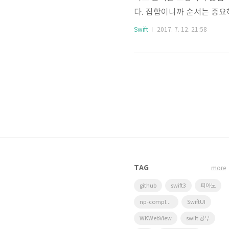
다. 집합이니까 순서는 중요하
로 해쉬가능한(Hashable
Swift
2017. 7. 12. 21:58
(하지만, 커스텀할경우 자신
다. Set 1. Set 생성 var em
화 var emptySet1 : Set = [
TAG
more
github
swift3
피아노
np-complete
SwiftUI
WKWebView
swift 공부