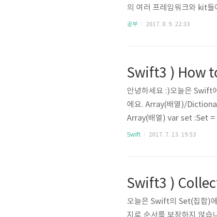
의 여러 프레임워크와 kit들
의 사용방법들을 상세하게 설명해
공부
2017. 8. 9. 22:33
있다. - Swift 문서 한글판 
UX 권장사항들을..
안녕하세요 :)오늘은 Swift에
에요. Array(배열)/Diction
Array(배열) var set :Set =
문자열로 바꾸겠죠? var arrToStr 
Swift
2017. 7. 13. 19:53
r)//"de" va..
Swift3 ) Coll
오늘은 Swift의 Set(집합
지로 순서를 보장하지 않습니