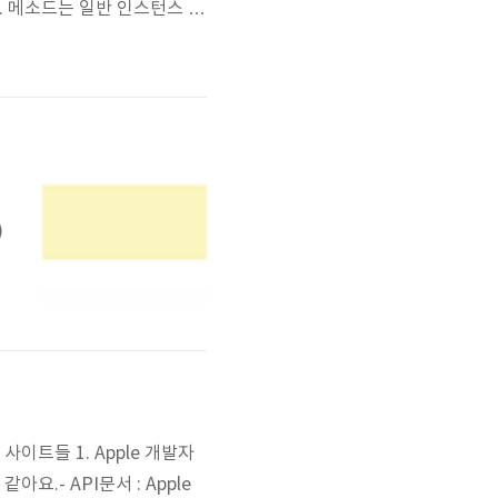
. 메소드는 일반 인스턴스 및
ariadic(가변?) 파라미
에는 기본값을 지정 할 수 없
)
정
는
사이트들 1. Apple 개발자
요.- API문서 : Apple