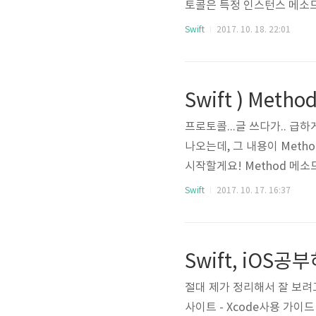
토콜은 특정 인스턴스 메소드
타입 메소드와 완전히 동일하지
Swift
2017. 10. 18. 22:01
터는 일반 메소드와 동일한 
습니다. 자, 프로토콜에서 "
Swift ) Metho
프로토콜...글 쓰다가.. 급하게
나오는데, 그 내용이 Meth
시작할게요! Method 메
작업이나 기능을 캡슐화한 
Swift
2017. 10. 17. 16:37
니다.타입 메소드는 Objec
정의할 수 있다는 사실은 C와 
메소드를 정의할 수 있는 유일
Swift, iO
절대 제가 정리해서 잘 보려고 
사이트 - Xcode사용 가이드