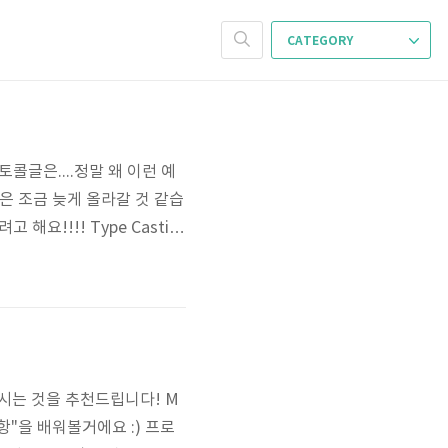
CATEGORY
콜글은....정말 왜 이런 예
은 조금 늦게 올라갈 것 같습
해요!!!! Type Castin
타입처럼 다루기 위해 사용합
의 타입을 확인하거나, 값을 다
오시는 것을 추천드립니다! M
항"을 배워볼거에요 :) 프로