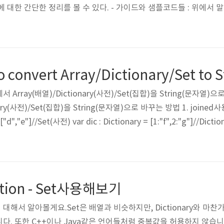
에 대한 간단한 정리를 볼 수 있다. - 가이드와 샘플코드들 : 위에서 
놓았다. (영어로..) 샘플코드가 있는 것들도 있다.- Swift 문서 : 
: 짱짱- iOS Human Guide Line(HIG) : iOS개발시 어떻게 화면
서 Array(배열)/Dictionary(사전)/Set(집합)을 String(문자
ary(사전)/Set(집합)을 String(문자열)으로 바꾸는 방법 1. joined사용 var
 ["d","e"]//Set(사전) var dic : Dictionary = [1:"f",2:"g"]//
= arr.joined() print(arrToStr)//"abc" var setToStr = set.
ection - Set사용해보기
)에 대해서 알아볼게요.Set은 배열과 비슷하지만, Dictionary와 마찬
다. 또한 C++이나 Java같은 언어들처럼 중복값을 허용하지 않습니