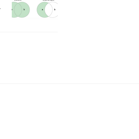
지
시
기