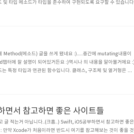
 및 타입 메소드가 타입을 준수하여 구현되도록 요구할 수 있습니다
만, 중괄호와 메소드 본문없이 프로토콜 정의의 일부로 작성됩니다. V
규칙에 따라 허용됩니다.그러나 프로토콜 정의 내의 메소드 매개변수
메소드"는 어떻게 정의하느냐.위..
d
 Method(메소드) 글을 쓰게 됐네요 :).....중간에 mutating내용이
od챕터에 잘 설명이 되어있거든요 :)역시나 의 내용을 알아볼거에요 :
소드는 특정 타입과 연관된 함수입니다. 클래스, 구조체 및 열거형은 특
인스턴스 메소드와 타입 자체와 관련된 타입메소드를 정의 할 수 있습
tive-C의 클래스 메소드와 비슷합니다. Swift에서 구조체와 열거형을
Objective-C와의 주요한 차이점입니다.Objective-C에서 클래스
한 타입입니다. Swift에서는 클래스, 구조체 또는 열거형을 정..
S공부하면서 참고하면 좋은 사이트들
글 적는거 아닙니다..(크흠..) Swift, iOS공부하면서 참고하면 좋은 
 : 만약 Xcode가 처음이라면 반드시 여기를 참고해보는 것이 좋을 것 같아