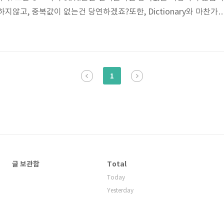
지않고, 중복값이 없는건 당연하겠죠?또한, Dictionary와 마찬가
)타입만을 담을 수 있습니다.(Swift의 기본 데이터타입은 가능합니다.)
만의 타입을 넣을 수 있는 것 같아요)Set사용법을 차근차근 알아봅
ptySet = Set()var emptySet2 : Set = [] 2. Set 생성과 동시에 초
"hello","worl..
1
글 보관함
Total
Today
Yesterday