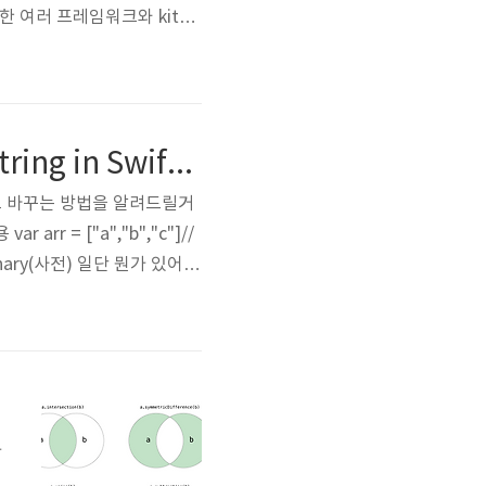
말한 여러 프레임워크와 kit들
Swift문법들을 공부 할 수
을 구성해야하는지 등 애플의 UI/
Swift3 ) How to convert Array/Dictionary/Set to String in Swift(배열/집합/사전을 문자열로 바꾸는 방법)
열)으로 바꾸는 방법을 알려드릴거
 arr = ["a","b","c"]//
Dictionary(사전) 일단 뭔가 있어야
joined() print(setToSt
가