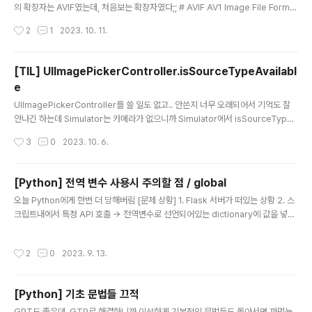
의 확장자는 AVIF였는데, 처음보는 확장자였다;; # AVIF AV1 Image File Forma
t, AV1 이미지 파일 형식이라고 한다. 고화질 이미지를 유지하면서 파일 크기를 효과
작성시간
2
1
2023. 10. 11.
적으로 줄였다고 보면 된다. https://jakearchibald.com/2020/avif-has-land
ed/ AVIF has landed AVIF is the first browser image format we've had
in 10 years. Let's see how it performs… jakearchibald.com 위는 JPG,
[TIL] UIImagePickerController.isSourceTypeAvailabl
WebP, AVIF 화질을 비교한 링크인데 AVIF가 가장 낮은 파일 크기이면서 여전히 고
e
화질 이미..
글 내용
UIImagePickerController를 쓸 일도 없고.. 안쓴지 너무 오래되어서 기억도 잘
안나긴 하는데 Simulator는 카메라가 없으니까 Simulator에서 isSourceTypeA
vailable(.camera)는 false야! < 그냥 내 머리가 이렇게 알고있었음;; 어쩌다가 회
작성시간
3
0
2023. 10. 6.
사 프로젝트에서 관련해서 볼 일이 생겼는데, 이것저것 실험해보다가 UIImagePic
kerController.isSourceTypeAvailable(.camera) 위 코드를 Simulator에서
실행했더니 true가 나오는 것이다!! (당연히 false가 나올거라고 생각했음) 우선 is
[Python] 전역 변수 사용시 주의할 점 / global
SourceTypeAvailable 공식문서를 살펴보기로 했다. # isSourceTypeAvaila
글 내용
오늘 Python에게 한번 더 당해버림 [문제 상황] 1. Flask 서버가 떠있는 상황 2. 스
ble 정의 : 디바이스가 지정..
크립트내에서 특정 API 호출 -> 전역변수로 선언되어있는 dictionary에 값을 넣어
줌 3. Flask 서버에 있는 스크립트를 호출하면 계속 이전에 호출했던 값과 달라지지
않는 문제 4. But 로컬로 돌리면 잘 됨. 서버에 있는것도 한번 배포를 하면 잘 되고 그
작성시간
2
0
2023. 9. 13.
이후부터는 또 똑같은 응답줌 처음에는 API가 캐싱해서 주나.. 라고 의심했는데, 로
컬에서는 잘되고 왜 서버에 떠있는것만 문제일까 끙끙대다가 동료분의 도움을 받아
서 원인을 찾을 수 있었다 (감사합니다 🙇‍♀️) [원인] my_dict = {} def test(): my_d
[Python] 기초 문법들 끄적
ict["Zedd"] = "Hello" def 매번불리는함수(): test..
글 내용
GPT도 좋은데..GTP로 해결하니까 이상하게 기본적인 문법들도 돌아서면 까먹는