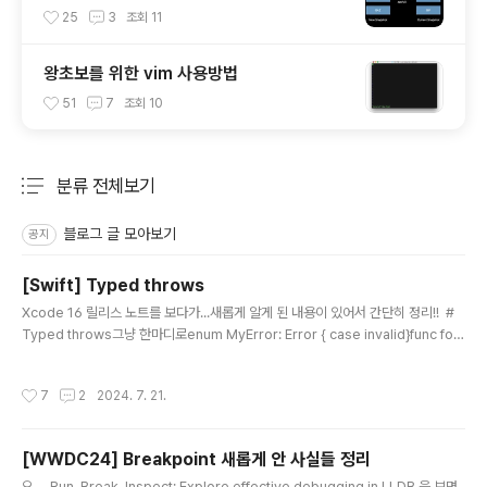
25
3
조회
11
왕초보를 위한 vim 사용방법
51
7
조회
10
분류 전체보기
주요 글 목록
블로그 글 모아보기
공지
[Swift] Typed throws
글 내용
Xcode 16 릴리스 노트를 보다가...새롭게 알게 된 내용이 있어서 간단히 정리!! #
Typed throws그냥 한마디로enum MyError: Error { case invalid}func foo
() ➡️throws(MyError)⬅️ -> String { ... }이런식으로 throws할 때 에러 타입을
지정할 수 있게 되는 것 같다. 위 foo메소드는 String을 리턴하거나, 오직 MyError
작성시간
7
2
2024. 7. 21.
타입의 에러만 throw할 수 있다. enum OtherError: Error { case 저쩌구} func
foo() throws(MyError) -> String { do { try ~~~~~~ } catch { throw Othe
rErr..
[WWDC24] Breakpoint 새롭게 안 사실들 정리
글 내용
오.... Run, Break, Inspect: Explore effective debugging in LLDB 을 보면