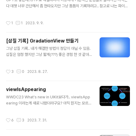
다 데헷 너무 간단해서 좀 현타오지만 그냥 틈틈히 기록하려고.. 참고로 나는 파이썬
초보도 아니고 거의 보초수준 # 어떤 값이 배열에 들어있는지 검사 array = ['zed
d', 'martin', 'walker'] if 'zedd' in array: print("zedd가 있음") else: print("z
작성시간
1
1
2023. 9. 9.
edd가 없음") # 어떤 값이 배열에 없는지 검사 array = ['zedd', 'martin', 'walke
r'] if not 'zedd' in array: print("zedd가 없음") else: print("zedd가 있음") #
if문에서 아무것도 하지 않고 넘어가기 if-else 조건문 안을 그냥 비워놨더니 I..
[삽질 기록] GradationView 만들기
글 내용
그냥 삽질 기록.. 내가 해결한 방법이 정답이 아닐 수 있음.
삽질은 엄청 했지만 그냥 짧게(???) 좋은 경험 한 것 같아서
남겨보려고 한다. 위와같은 뷰를 만들었어야 했는데, 딱 봤
을 때 응 그냥 그라데이션이야~하고 CAGradientLayer
작성시간
3
0
2023. 8. 27.
이용하면 되지 않을까?? 싶었다. 대충 예전에 쓴 iOS ) CA
GradientLayer 글을 보면서 작업을 시작했음. 나는 Vie
w는 UIKit으로 만드는게 편해서 UIKit으로 만들기 시작했
viewIsAppearing
다! 딴 이야기지만 중간에 코드 그냥 이미지로 넣은거 보고
글 내용
진짜 또라인가?? 싶었다. 아니 이걸 왜 이미지로 넣으세요.
WWDC23 What's new in UIKit보다가.. viewIsApp
하~~~~ 이미지로 넣어서 미안합니다. [첫번째 시도] CA
earing 이라는게 새로 나왔더라구요? 아직 뭔지는 모르지
GradientLayer만들고 이것저것 해보는데, 나는 첫번째
만 살짝 맛있을지도 # viewIsAppearing 다들 잘 알고계
그림처럼 경계선이 진짜 다 풀어..
시다시피 ViewController의 View의 가시성이 변경될때
작성시간
6
3
2023. 7. 31.
마다 ViewController는 자체 인스턴스 메소드를 호출합
니다. 익숙한 3개의 메소드와 이 메소드가 언제 불리는지
를 살펴보겠습니다. 1. viewDidLoad - ViewControlle