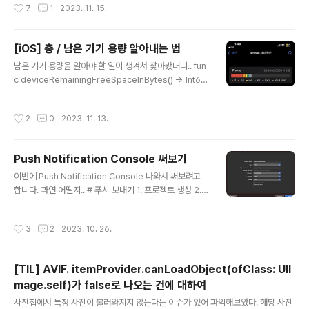
작성시간
7
1
2023. 11. 15.
# NSLocationAlwaysUsageDescription - iOS 11
에서 Deprecate - 앱의 Deploy Target이 iOS 11+
이라면 NSLocationAlwaysAndWhenInUseUsage
[iOS] 총 / 남은 기기 용량 알아내는 법
Description 을 사용해야합니다. ~ 11 이전 버전을 지원
글 내용
남은 기기 용량을 알아야 할 일이 생겨서 찾아봤더니.. fun
한다면 ~ - 11 이전 OS에서는 무조건 NSLocationAlwa
c deviceRemainingFreeSpaceInBytes() -> Int6
ysUsageDescription을 사용 - 11 이후 OS에서는 무
4? { let documentDirectory = NSSearchPathFor
조건 NSLocationAlwaysAndWhenInUseUsageDe
DirectoriesInDomains(.documentDirectory, .use
scription을 사용 그..
작성시간
2
0
2023. 11. 13.
rDomainMask, true).last! guard let systemAttrib
utes = try? FileManager.default.attributesOfFile
System(forPath: documentDirectory), let freeSi
Push Notification Console 써보기
ze = systemAttributes[FileAttributeKey.system
글 내용
FreeSize] as? NSNumber else { // something fa
이번에 Push Notification Console 나와서 써보려고
i..
합니다. 과연 어떨지.. # 푸시 보내기 1. 프로젝트 생성 2. C
apabilities > Push Notification 추가 3. AppDelega
te.swift 수정 func application(_ application: UIAp
작성시간
3
2
2023. 10. 26.
plication, didRegisterForRemoteNotificationsWi
thDeviceToken deviceToken: Data) { let token =
deviceToken.reduce("") { $0 + String(format:
[TIL] AVIF. itemProvider.canLoadObject(ofClass: UII
"%02X", $1) } print(token) } func application(_ ap
mage.self)가 false로 나오는 건에 대하여
plication: UIApplication, didFailToReg..
글 내용
사진첩에서 특정 사진이 불러와지지 않는다는 이슈가 있어 파악해보았다. 해당 사진