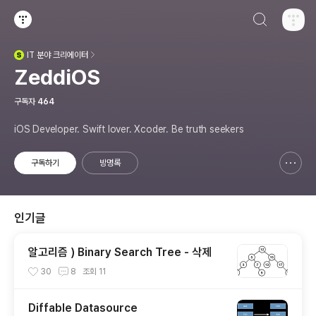
검색하기
티스토리
IT
분야 크리에이터
(새창열림)
ZeddiOS
구독자
464
iOS Developer. Swift lover. Xcoder. Be truth seekers
구독하기
방명록
신고하기 레이어
열기
인기글
알고리즘 ) Binary Search Tree - 삭제
30
8
조회
11
Diffable Datasource