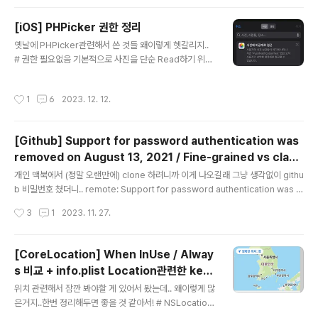
해를 돌아보는 시간이 있기에 내년이 더 반갑게 느껴지고
시작의 설레임이 배가 되는 듯한 느낌! # 운동 작년에 10k
[iOS] PHPicker 권한 정리
g를 감량했으니 조금 더 욕심내가지고 총 20kg..아니 15
글 내용
kg 감량까지도 해보고싶었는데, 약 12kg에서 그쳤다. [2
옛날에 PHPicker관련해서 쓴 것들 왜이렇게 헷갈리지..
022년 7월 1일 건강검진] [2022년 12월 14일 헬스장]
# 권한 필요없음 기본적으로 사진을 단순 Read하기 위해
[2023년 8월 8일 건강검진] 최근에는 인바디를 안재서..
서는 사진 접근 권한이 필요없음 (= PHPicker를 띄우기
지표가 없긴 한데, 대충 비슷할거라고 ..
위해서는 권한이 따로 필요없음) PHPicker를 띄우면 왼
작성시간
1
6
2023. 12. 12.
쪽 그림처럼 안내 텍스트가 보일거고, 설정에 가면 오른족
그림처럼 비공개로 접근으로 뜰 것이다. 이 앱은 사용자의
사진 보관함을 표시할 수 있지만, 오직 사용자가 선택한 항
[Github] Support for password authentication was
목에만 접근할 수 있습니다. 그러니까.. PHPicker를 띄웠
removed on August 13, 2021 / Fine-grained vs class
으면 모든 사진/비디오 같은것들이 나올텐데, 이런것들에
글 내용
ic
앱(코드로)이 접근 못하고 내가 선택하고 추가한 것들에만
개인 맥북에서 (정말 오랜만에) clone 하려니까 이게 나오길래 그냥 생각없이 githu
접근 할 수 있다는 뜻 암튼 이 PHPicker를 띄우고, PHPi
b 비밀번호 쳤더니.. remote: Support for password authentication was r
cker가 모든 Asset들을 보여주는것에 대해서는 따로 권..
emoved on August 13, 2021. remote: Please see https://docs.github.
작성시간
3
1
2023. 11. 27.
com/en/get-started/getting-started-with-git/about-remote-reposit
ories#cloning-with-https-urls for information on currently recommen
ded modes of authentication. 요게 나왔다. 차근차근 수정해보자! 1. Github
[CoreLocation] When InUse / Alway
프로필로 이동 https://github.com/set..
s 비교 + info.plist Location관련한 key
글 내용
들 정리
위치 관련해서 잠깐 봐야할 게 있어서 봤는데.. 왜이렇게 많
은거지..한번 정리해두면 좋을 것 같아서! # NSLocation
UsageDescription - iOS 8에서 Deprecate 응 안봐