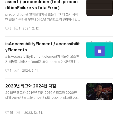
assert / precondition (feat. precon
것이다...?? 뭐지..하고 다른 앱도 설치해봤는데 동일한것이
ditionFailure vs fatalError)
다. (폰을 재부팅해도 권한이 유지됐음) e.g. 왜 이런 현상
글 내용
이 발생하는지 잘 모르겠다. (캐싱이 되나;?) 다른 앱은 모
precondition을 얼마전에 처음 봤는데, 그 때 쓰기 시작
르겠고..일단 내 테스트앱이라도 초기화할 수 있는 방법이
한 글을 마무리를 못했네여 설날 기념으로 마무리해서 발
없나?; 하고 찾아봤는데, 나한테 효과가 있는 방법을 찾았
행쓰 # assert Debug configuration에서 오류가 생기
작성시간
2
1
2024. 2. 12.
따 Xcode > Window > Device and Si..
면 치명적일 것인 곳에 심어 놓는 에러 검출용 코드이다. 즉
Release configuration에서는 아무 영향을 주지 않는
다. func assert( _ condition: @autoclosure () -> B
isAccessibilityElement / accessibilit
ool, _ message: @autoclosure () -> String = Stri
yElements
ng(), file: StaticString = #file, line: UInt = #line ) --
글 내용
---- [사용법] assert(false) assert(1 + 1 != 2, "asse
# isAccessibilityElement element가 접근성 요소인
rt message") 이 con..
지 여부를 나타내는 Bool값 UIKit control이 아닌경우 기
본값은 false - UIControl을 상속받고 있는 UIButton같
작성시간
1
1
2024. 2. 11.
은것들 ➡️ 기본값 true - UIView나 UIImageView같은
것들 ➡️ 기본값 false 이런경우 기본적으로 UIButton에
만 접근성 요소로 잡힐것이다. 이때, 바깥의 주황색 View
2023년 회고와 2024년 다짐
에도 접근성 요소에 포함하려면, self.myView.isAcces
글 내용
2018년 회고와 2019년 다짐 2019년 회고와 2020년
sibilityElement = true self.myView.accessibilityL
다짐 2020년 회고와 2021년 다짐 2021년 회고와 202
abel = "적절한 accessibilityLabel" isAccessibility
2년 다짐 2022년 회고와 2023년 다짐 올해에는 진짜 한
Element 프로퍼티를 true로 만들어주면 된다. UIView
게 없는 것 같았는데, 또 되돌아보니 이것저것 했고, 도전하
에 ..
작성시간
15
1
2023. 12. 31.
고, 절망도하고.. 여러가지 경험들을 한 것 같다. 이렇게 한