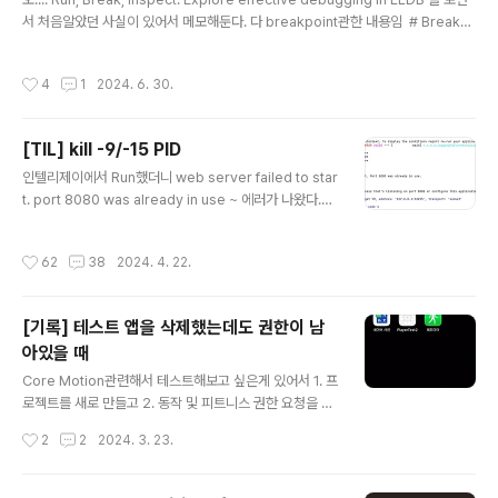
서 처음알았던 사실이 있어서 메모해둔다. 다 breakpoint관한 내용임 # Breakp
oint대충 이런코드가 있다고 생각해보자. Button의 생성자 쪽에 breakpoint를 걸
어놨으므로 Button이 생성될 때 프로그램이 멈추면서 걸릴것이다.이렇게!위 코드는
작성시간
4
1
2024. 6. 30.
Hello, world!라는 Button을 누르면 someMethod가 실행되는데, 버튼을 한번
눌러보겠다!!!그럼 이렇게 breakpoint가 걸린다.여기서 궁금증이 들 수 있는데, 20
번째 라인에 breakpoint를 걸어놨는데 왜 21번째 라인에서도 걸린것인가? 이
[TIL] kill -9/-15 PID
다. Run, Break, Inspect: Explor..
글 내용
인텔리제이에서 Run했더니 web server failed to star
t. port 8080 was already in use ~ 에러가 나왔다.<s
pan style="font-family: 'Nanum Gothic'; c..
작성시간
62
38
2024. 4. 22.
[기록] 테스트 앱을 삭제했는데도 권한이 남
아있을 때
글 내용
Core Motion관련해서 테스트해보고 싶은게 있어서 1. 프
로젝트를 새로 만들고 2. 동작 및 피트니스 권한 요청을 하
고 3. 걸음수 가져오기 4. 시뮬레이터 아니고 실 디바이스
작성시간
2
2
2024. 3. 23.
에서 빌드 대충 이런식으로 했는데, 권한 부분을 다시 테스
트해보고싶어서 1. 앱을 삭제했다가 2. 다시 빌드해서 설치
3. 동작 및 피트니스 권한이 계속 동의된 상태로 설치되는