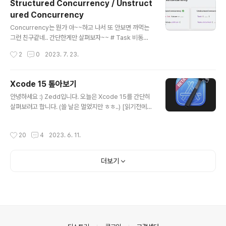
Structured Concurrency / Unstruct
r의 view가 메모리에 올라가면 불림 2. viewWillAppea
ured Concurrency
r - View가 View hierarchy에 추가될 예정임을 ViewC
글 내용
ontroller에게 알림 3. viewDidAppear - View가 Vie
Concurrency는 뭔가 아~~하고 나서 또 안보면 까먹는
w hierarchy에 추가되었음을 Vie..
그런 친구같네.. 간단한게만 살펴보자~~ # Task 비동기
작업 단위 (A unit of asynchronous work) 모든 비동
작성시간
2
0
2023. 7. 23.
기(asynchronous) 코드는 어떠한 Task의 일부로 실행
된다. # Structured Concurrency / Unstructured C
oncurrency 우선 결론!! 이미지로 간단하게 보자면 아래
Xcode 15 톺아보기
와 같다. # Structured Concurrency(구조화된 동시성)
글 내용
안녕하세요 :) Zedd입니다. 오늘은 Xcode 15를 간단히
[Swift에서 Structured Task를 만드는 방법] 1. async
살펴보려고 합니다. (쓸 날은 멀었지만 ㅎㅎ..) [읽기전에
let ➡️ 내부적으로 Child Task 생성 2. TaskGroup ➡️
참고] - 아직 정식 릴리스가 아닌 베타 - New feature 위
명시적으로 Child Task를 추가할 수 있음 [Structured
주로 볼건데, 안보는 내용도 있을 수 있음 - 내 맘대로 좀 쉽
Task? ..
작성시간
20
4
2023. 6. 11.
게 풀어서 쓰는것도 있을것 같음 # 용량 용량이 50% 작아
졌다고 했는데 진짜 그런듯;; # 인터페이스 이건 그냥 내가
넣고싶어서 ㅎ.. 더 이뻐진게 기특해서 넣음 # 북마크 기능
더보기
1. 특정 파일 자체를 북마크 2. 특정 파일의 특정 라인을 북
마크 둘 다 가능. Project Navigator에서 파일 > 우클릭
하면 북마크 기능을 볼 수 있다. 파일 자체를 북마크하거나,
현재 해당 파일에 커서가 있는 라인이 자동으로 나옴 코드
소스 내에서도 당연히 북마..
의안내