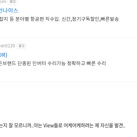
com
광고
인나이스
잡지 등 분야별 항공편 직수입. 신간,정기구독할인,빠른발송
edr0220
광고
R)
든브랜드 단종된 인버터 수리가능 정확하고 빠른 수리
 있는지 잘 모르니까..아는 View들로 어케어케하려는 제 자신을 발견..