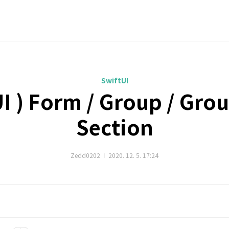
SwiftUI
I ) Form / Group / Gro
Section
Zedd0202
2020. 12. 5. 17:24