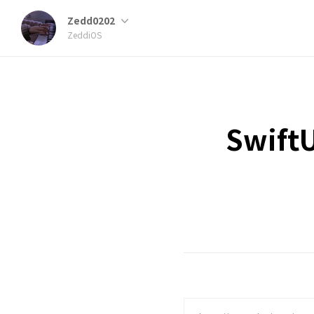
Zedd0202
ZeddiOS
SwiftU