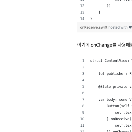
        })
    }
}
onReceive.swift
hosted with 
여기에 onChange를 사용해
struct ContentView: 
    let publisher: P
    @State private 
    var body: some V
        Button(self.
            self.tex
        }.onReceive(
            self.tex