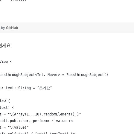
❤ by
GitHub
볼게요.
View {
assthroughSubject<Int, Never> = PassthroughSubject()
var text: String = "초기값"
iew {
text) {
t = "\(Array(1...10).randomElement()!)"
self.publisher, perform: { value in
t = "\(value)"