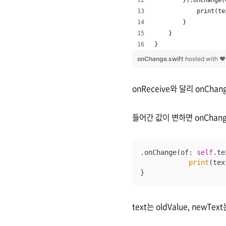
        }).onChange(
            print(te
        }
    }
}
onChange.swift
hosted with 
onReceive와 달리 onCha
들어간 값이 변하면 onChang
.onChange(of: 
self
.te
print
(tex
}
text는 oldValue, newT