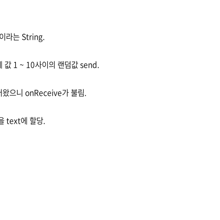
이라는 String.
에 값 1 ~ 10사이의 랜덤값 send.
들어왔으니 onReceive가 불림.
을 text에 할당.