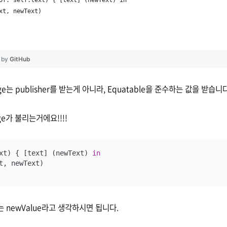
of: self.text) { [text] (newText) in
xt, newText)
❤ by
GitHub
nge는 publisher를 받는게 아니라, Equatable을 준수하는 값을 받습니다
e가 불리는거에요!!!!
xt) { [text] (newText) 
in
t, newText)

ext는 newValue라고 생각하시면 됩니다.