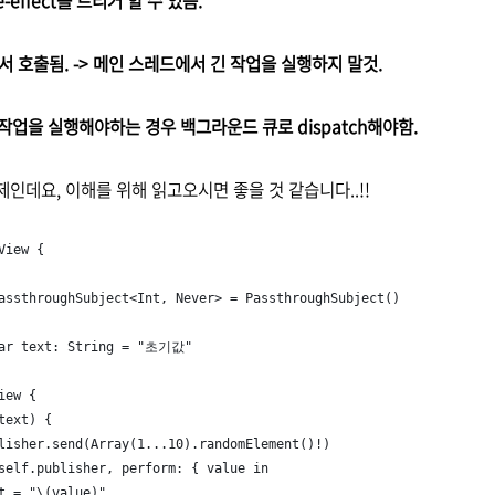
e-effect를 트리거 할 수 있음.
에서 호출됨. -> 메인 스레드에서 긴 작업을 실행하지 말것.
 작업을 실행해야하는 경우 백그라운드 큐로 dispatch해야함.
제인데요, 이해를 위해 읽고오시면 좋을 것 같습니다..!!
View {
assthroughSubject<Int, Never> = PassthroughSubject()
var text: String = "초기값"
iew {
text) {
lisher.send(Array(1...10).randomElement()!)
self.publisher, perform: { value in
t = "\(value)"