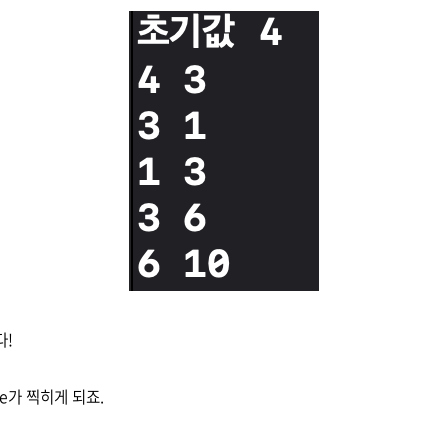
다!
alue가 찍히게 되죠.