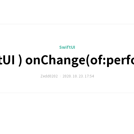
SwiftUI
tUI ) onChange(of:perf
Zedd0202
2020. 10. 23. 17:54