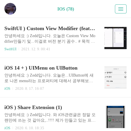
IOS (78)
SwiftUI ) Custom View Modifier (feat. iOS 15 버전 분기하기)
안녕하세요 :) Zedd입니다. 오늘은 Custom View Mo
difier만들기 및...이걸로 버전 분기 꼼수.. # 목적 이
번 글에서는 1. View Modifier가 어떤것인지 2. Cust
SwiftUI
2021. 12. 9. 00:41
om View Modifier를 만드는 방법 3. (번외) Custom
View Modifier를 사용한 버전 분기 (꼼수).. 를 다룬
다. # View Modifier SwiftUI에는 ViewModifier라는
iOS 14 + ) UIMenu on UIButton
프로토콜이 존재한다. 이 modifier를 적용하면 View
의 원래 값의 다른 버전을 생성하게 된다. 어렵게
안녕하세요 :) Zedd입니다. 오늘은...UIButton에 새
생각할 필요 없이, View Modifier는 그냥 우리가 늘
로 나온 menu라는 프로퍼티에 대해서 공부해보겠
상 쓰는 struct ContentView: View { var body: some V
습니다. 지금 연휴라 조금 여유가 생겨서 ㅎㅎㅎ...
iOS
2020. 8. 17. 16:07
iew { Text("Zedd") .font(...
이런 새로운 변경사항들을 이제야 공부하게 되네
요. 글을 읽기전에, 이 글을 꼭 읽고오시는 것을 추
천드립니다! ✔️ 제 환경은 Xcode 12 Beta 4입니다.
iOS ) Share Extension (1)
자...오늘 예로 들어볼 친구는 Safari입니다. iOS 13
의 사파리로 가볼게요. Safari 하단의 Toolbar가 있
안녕하세요 :) Zedd입니다. 와 iOS관련글은 정말 오
습니다. 책모양을 길게 누르면 2번째 사진처럼 뜨
랜만에 쓰는 것 같아요,..!!!! 제가 만들고 있는 프로
고, 가장 오른쪽 아이콘을 꾹 누르면 3번째 사진처
젝트에..사용자분께서 댓글을 달아주셨는데 그게
iOS
2020. 6. 10. 18:35
럼 뜹니다! 한번 해보세요 👀 아무튼 중요한건 1.