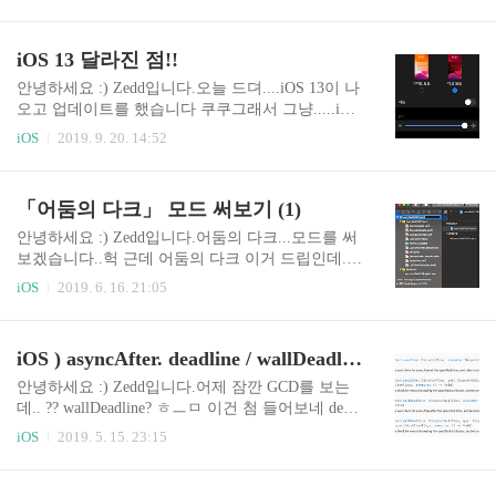
뭐였냐면...헉 이거 써도 되나...??....... 공지블로그
길게 누른다. 2. action sheet가 뜬다. 입니다. iOS 14
에 공개 댓글로 남겨주신거니 괜찮겠죠..? "어쩌구
의 Safari로 가보겠습니다. 하단의 To..
저쩌구 ~ 모바일 웹브라우저에서 외부로 공유할 때
iOS 13 달라진 점!!
xxx앱이 안뜹니다. 예전에는 떴었는데..추가 좀 해
주세요 너무 불편" 자..제가 이해 한 바로는...!!! 이
안녕하세요 :) Zedd입니다.오늘 드뎌....iOS 13이 나
렇게 웹브라우저에서 공유버튼을 누르면 저희 서
오고 업데이트를 했습니다 쿠쿠그래서 그냥.....iOS
비스가 나왔다는 것 같은데.. 안나와서 불편하다고
13에서 뭐가 바뀌었는지 정리된 곳이 너무나도 많
iOS
2019. 9. 20. 14:52
이해했어요. 그래서 문득 저기에 나오게 하는 방법
겠지만..일단 제가 본것들을 정리해보려구합니다
이 궁금해졌습니다. 그럼 시작해볼게요! 프로젝트
ㅎ_ㅎ 글 제목을 뭘로할까 상당히 고민....애플이
를 열어줍니다. 저는 새로 만들었어요~ 그리고 Tar
썼었던 "톺아보기"를 쓸까 말까 하다가 달라진 점!!
「어둠의 다크」 모드 써보기 (1)
get을 하나 추가해줄겁니다. 바로..
으로 통일하기로 결정. iOS 12 정리했던 글 제목
도;;;; 급하게 달라진 점으로 변경..TMI지만 알아봐
안녕하세요 :) Zedd입니다.어둠의 다크...모드를 써
주세요. (단호) 근데 저는 바로 13.1이 나올 줄 알았
보겠습니다..헉 근데 어둠의 다크 이거 드립인데..
어요 ㅎ;;;;;; 왜 텀 두는거야? 그냥 궁색을 맞추기
제드 얘 왜이래 라고 할 수 있는데..제가 만든 드립
iOS
2019. 6. 16. 21:05
위함인가? 다크모드 적용을 해봤습니다.다크모드
은 아니구요......이게 왜 웃긴거냐면.................어
설정은 설정 > 디스플레이 및 밝기에서 다크모드로
둠이랑..다크랑... 아닙니다... 아 ㅋㅋㅋㅋㅋㅋㅋㅋ
설정하면 됩니다.어우 너무 이쁜거 아냐? watchOS
ㅁㅊ 나무위키 뭔 분석까지 해놨네 개웃겨 헉 여러
iOS ) asyncAfter. deadline / wallDeadline
6도 다운받아 줍니다...
분 그거 아시나요..? 오늘 저의 vlog가 올라갔다는
사실.. 응 안봐ㅠ 암튼;;; 다크모드 써보겠음 ㅎㅇ X
안녕하세요 :) Zedd입니다.어제 잠깐 GCD를 보는
code 11 변경사항에 대해 다들 알고계시죠,,?누가
데.. ?? wallDeadline? ㅎㅡㅁ 이건 첨 들어보네 deadl
잘 정리한 글이 있던데... Xcode 11 Beta release note
ine은 늘 쓰던거니까 ㅇㅋ wallDeadline은 뭔지 함
iOS
2019. 5. 15. 23:15
ㅎ;다크모드 관련된것만 다시 한번 같이 봅시다. en
보자 아 정의가 같네하지만 파라미터 정의는 다를
vironment Overrides라고 하는데요 이번에 이게 생
거야..!! 항상 이런식이지 너는 그럼 실험을 해봅시
겼죠. on off로 개..
다. 결과는... 똑같은디 걍? 아~~나 진짜...아 아니네