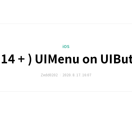
iOS
 14 + ) UIMenu on UIBu
Zedd0202
2020. 8. 17. 16:07