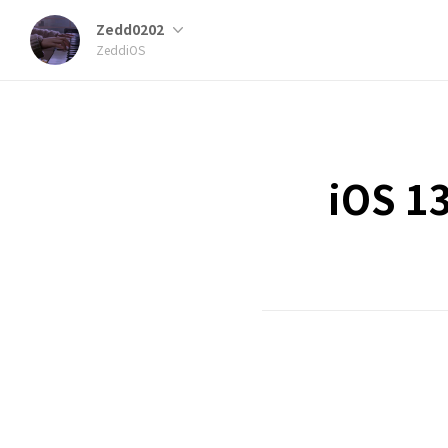
Zedd0202
ZeddiOS
iOS 1