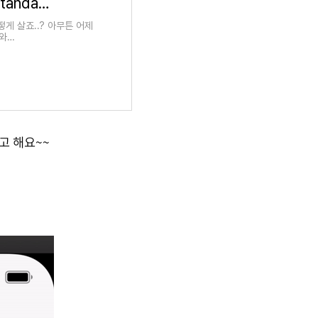
iOS 13+ ) UINavigationBarAppearnce - standard / compact / scrollEdge Appearance
떻게 살죠..? 아무튼 어제
 와
고 해요~~