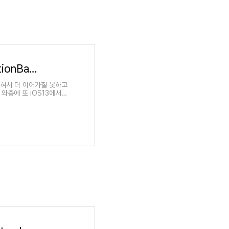
iOS 13+ ) UIBarAppearance 와 UINavigationBarAppearance
 막혀서 더 이어가질 못하고
 와중에 또 iOS13에서