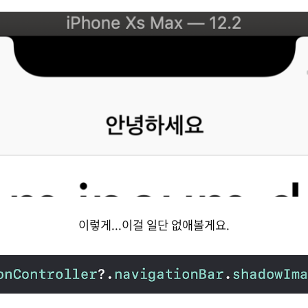
이렇게...이걸 일단 없애볼게요.