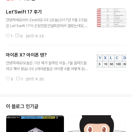
Let'Swift 17 후기
글 내용
안녕하세요!!!!!!! Zedd입니다 :)오늘(2017년 9월 23일)
은 Let'Swift 17이 신림전문건설회관에서 열렸는데요,참
가자 약 400명의 아주 큰 규모의 Swift 컨퍼런스랍니다 :)
1
0
2017. 9. 23.
오늘 참가하지 못하셨더라도, 오늘 한 모든 강의들은 Real
m에 올라오니 (대신 언제올라올지 모름..) 참고하세요!!Le
t'Swift앱도 있답니다 XD 저는 스태프로 참여했는데요 ㅎ
아이폰 X? 아이폰 텐?
ㅎ오늘은 간단한 후기를 남겨보려고해요 :)시작할게요! Le
글 내용
t'Swift 17 후기 먼저, 스피커분들 라인업..?이 굉장했는데
안녕하세요!오늘은 그냥 제가 알게된 사실...?을 알려드릴
요, 이 Let'Swift를 주최하신 김정님을 시작으로 정말 훌륭
려고 해서 왔습니다 :)여러분들은 아이폰 X를 어떻게 읽으
하신 iOS개발자분들의 엄청난 강의들이 ㄷㄷ 스피커분들
시나요?"아이폰 엑스"? 그럼 현재 MAC의 OS인 OS X는
의 소개는 여기를 참고해주세요 :) 자! Let'Swift에 오시는
0
1
2017. 9. 20.
어떻게 읽으시나요?"오에스 엑스"? Apple은 Keynote 2
모든 분들은 후드집업과 S..
017에서 iPhone X를 "아이폰 텐"이라고 합니다.여기의
9분 27초에서 들을 수 있어요. 역시나 OS X도 "오에스 엑
스"가 아닌, "오에스 텐"이 맞는 발음입니다. (Apple내에
서는요 :)) 이는, 이 X가 정말 알파벳 X(엑스)가 아닌, 숫자
이 블로그 인기글
10을 나타내는 로마숫자에요. MAC OS 8과 OS 9은 이
렇게 정말 "숫자"로 써졌지만, MAC OS 10대신 MAC O
S X를 사용한 것 같네요.아 ~ ㅇㅋㅇㅋ 그럼 iPhone 8, i
Phone 8+. 근데 ..