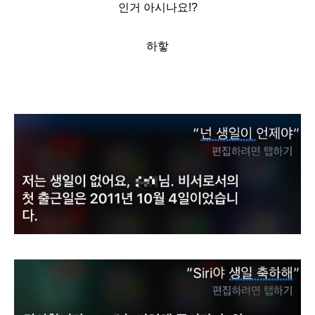
인거 아시나요!?
하핳