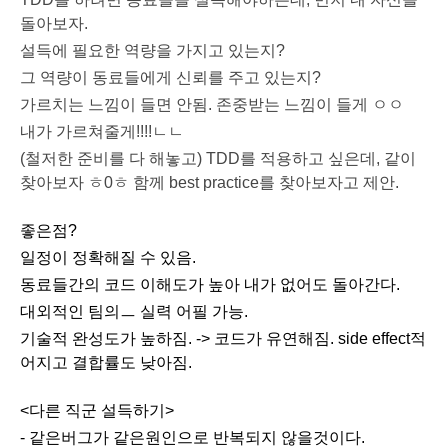
돌아보자
.
설득에
필요한
역량을
가지고
있는지
?
그
역량이
동료들에게
신뢰를
주고
있는지
?
가르치는
느낌이
들면
안됨
.
존중받는
느낌이
들게
ㅇㅇ
내가
가르쳐줄게
!!!!
ㄴㄴ
(
철저한
준비를
다
해놓고
) TDD
를
적용하고
싶은데
,
같이
찾아보자
ㅎ
0
ㅎ
함께
best practice
를
찾아보자고
제안
.
좋은점?
일정이 정확해질 수 있음.
동료들간의 코드 이해도가 높아 내가 없어도 돌아간다.
대외적인 팀의ㅡ 실력 어필 가능.
기술적 완성도가 높하짐. -> 코드가 유연해짐. side effect적
어지고 결합률도 낮아짐.
<다른 직군 설득하기>
- 같은버그가 같은원인으로 반복되지 않을것이다.