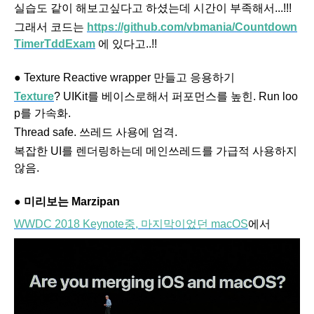
실습도 같이 해보고싶다고 하셨는데 시간이 부족해서...!!!
그래서 코드는
https://github.com/vbmania/Countdown
TimerTddExam
에 있다고..!!
●
Texture Reactive wrapper
만들고
응용하기
Texture
?
UIKit
를
베이스로해서
퍼포먼스를
높힌
. Run loo
p
를
가속화
.
Thread safe. 쓰레드 사용에 엄격.
복잡한 UI를 렌더링하는데 메인쓰레드를 가급적 사용하지
않음.
● 미리보는 Marzipan
WWDC 2018 Keynote중,
마지막이었던 macOS
에서