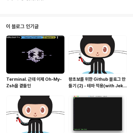
새로운 MacOS를 발표합니다. 역시나 캘리포니아 지역이
구요, 사진을 보시면 아시겠지만..사막입니다. 모하비의 주
요도시로는 라스베이거스;;;가 있다고 하네요.모자비라고
읽어야 할 것 같지만, "모하비"라고 읽습니다. 모하비는 밤
에 너무나도 아름다운데요, ● Dark Mode지원. 이쯤되
이 블로그 인기글
면 이세상 간지가 아니죠?아주 여기서 환호가..
후................. documentation이나 presentation에서
도 역시나 간지나게 다크모드가 먹힙니ㅏㄷ. 갸ㅑㅑㅑㅑㅑ
ㅑㅑㅑㅑㅑㅑㅑㅑㅑㅑㅑㅑㅑㅑㅑㅑㅑㅑㅑㅑㅑ메..
Terminal. 근데 이제 Oh-My-
왕초보를 위한 Github 블로그 만
Zsh을 곁들인
들기 (2) - 테마 적용(with Jekyl
l)