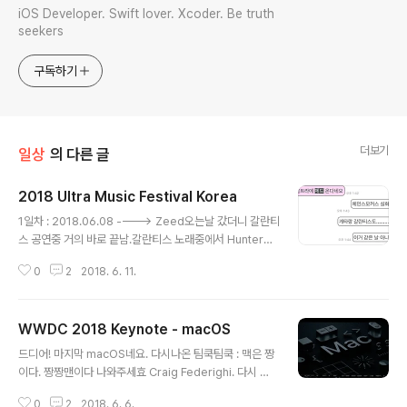
iOS Developer. Swift lover. Xcoder. Be truth
seekers
구독하기
더보기
일상
의 다른 글
2018 Ultra Music Festival Korea
글 내용
1일차 : 2018.06.08 ----> Zeed오는날 갔더니 갈란티
스 공연중 거의 바로 끝남.갈란티스 노래중에서 Hunter를
제일 좋아해서....Hunter는 듣고싶었지만.....어쩔 수 없음
0
2
2018. 6. 11.
세팅하는 제드 제드...제드.....왜이렇ㄱ게 멋있는거야..
음....어느..섬나라 국기같아보이네요;; 어디 나라인지는 모
르겠음;;ㅎㅎ 섬나라 국기가 흔들리는 걸 못보는 한국인들
WWDC 2018 Keynote - macOS
제드 ㅠ 제드의 인스타그램을 가시면..............stay의 엄청
글 내용
난 떼창을 보실 수 있습니다.....................ㅠㅠㅠㅠㅠㅠㅠㅠ
드디어! 마지막 macOS네요. 다시나온 팀쿡팀쿡 : 맥은 짱
ㅠ 제드가 핸드폰 light켜라고 했었는데....그거 사진도 올
이다. 짱짱맨이다 나와주세효 Craig Federighi. 다시 나
라와있는데 너무너무 이뻐여ㅕㅕㅠㅠㅠㅠ진짜 너무너무너
온 Craig Federighi. macOS의 역사를 설명하면서 이제
무너무 제드 진짜....제드...........................
0
2
2018. 6. 6.