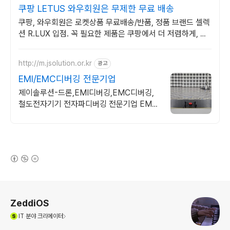
쿠팡 LETUS 와우회원은 무제한 무료 배송
쿠팡, 와우회원은 로켓상품 무료배송/반품, 정품 브랜드 셀렉
션 R.LUX 입점. 꼭 필요한 제품은 쿠팡에서 더 저렴하게, 로
켓배송으로 더 빠르게!
http://m.jsolution.or.kr
광고
EMI/EMC디버깅 전문기업
제이솔루션-드론,EMI디버깅,EMC디버깅,
철도전자기기 전자파디버깅 전문기업 EMC
대책,EMI대책,방수디버깅,IP디버깅,드론방
수디버깅,성능평가,CE,FCC
(새창열림)
로그 정보
ZeddiOS
(새창열림)
IT
분야 크리에이터