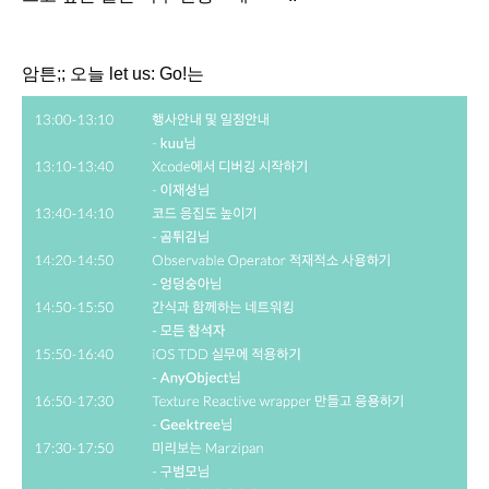
암튼;; 오늘 let us: Go!는