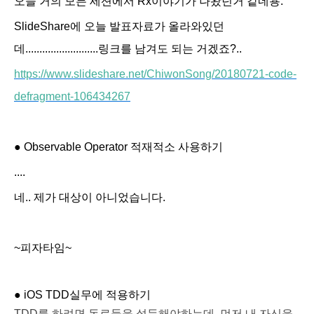
오늘 거의 모든 세션에서 Rx이야기가 나왔던거 같네용.
SlideShare에 오늘 발표자료가 올라와있던
데..........................링크를 남겨도 되는 거겠죠?..
https://www.slideshare.net/ChiwonSong/20180721-code-
defragment-106434267
●
Observable Operator
적재적소
사용하기
....
네.. 제가 대상이 아니었습니다.
~피자타임~
●
iOS TDD
실무에
적용하기
TDD
를
하려면
동료들을
설득해야하는데
,
먼저
내
자신을