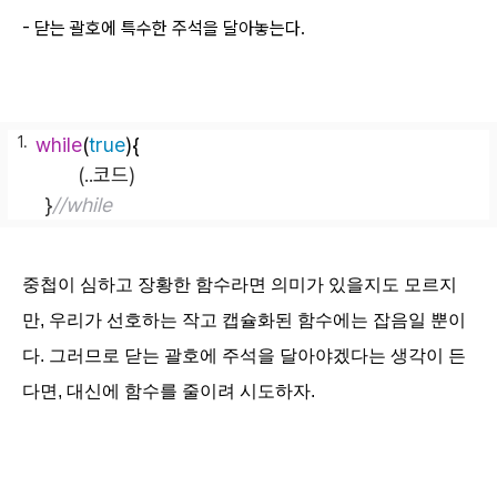
- 닫는 괄호에 특수한 주석을 달아놓는다.
while
(
true
){
      (
..
코드)
}
//while
중첩이 심하고 장황한 함수라면 의미가 있을지도 모르지
만, 우리가 선호하는 작고 캡슐화된 함수에는 잡음일 뿐이
다. 그러므로 닫는 괄호에 주석을 달아야
겠다는 생각이 든
다면,
대신에 함수를 줄이려 시도하자.