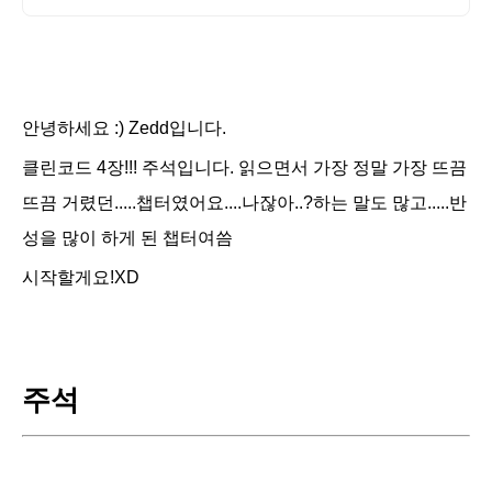
안녕하세요 :) Zedd입니다.
클린코드 4장!!! 주석입니다. 읽으면서 가장 정말 가장 뜨끔
뜨끔 거렸던.....챕터였어요....나잖아..?하는 말도 많고.....반
성을 많이 하게 된 챕터여씀
시작할게요!XD
주석