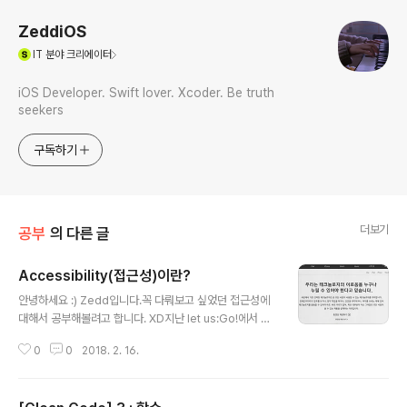
ZeddiOS
(새창열림)
IT
분야 크리에이터
iOS Developer. Swift lover. Xcoder. Be truth
seekers
구독하기
더보기
공부
의 다른 글
Accessibility(접근성)이란?
글 내용
안녕하세요 :) Zedd입니다.꼭 다뤄보고 싶었던 접근성에
대해서 공부해볼려고 합니다. XD지난 let us:Go!에서 범
모님이 접근성에 다루는 것을 보고..정말...이것은...대박...
0
0
2018. 2. 16.
이라고....느꼈었죠아무튼 차근차근 알아보려고 합니다!!!!
Accessibility(접근성) ㅇㅇ접근성이래요접근성이 뭐지?
산업 디자인, 사용자 인터페이스 디자인, 건축, 시스템 공