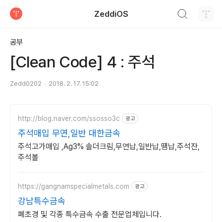
검색하기
ZeddiOS
티스토리
공부
[Clean Code] 4 : 주석
Zedd0202
2018. 2. 17. 15:02
http://blog.naver.com/ssosso3c
광고
주석매입 무연,일반 대한금속
주석고가매입 ,Ag3% 솔더크림,무연납,일반납,떔납,주석잔,
주석볼
https://gangnamspecialmetals.com
광고
강남특수금속
폐초경 및 각종 특수금속 수출 전문업체입니다.