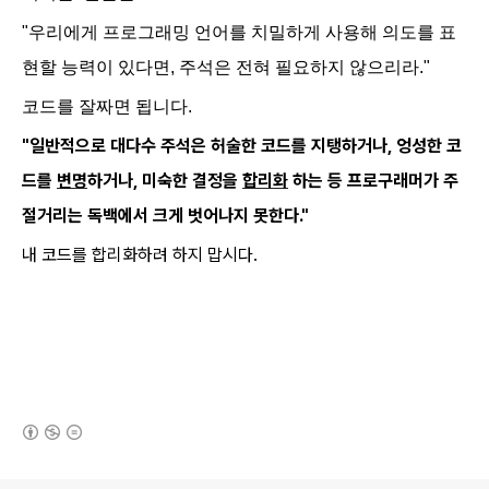
"우리에게 프로그래밍 언어를 치밀하게 사용해 의도를 표
현할 능력이 있다면, 주석은 전혀 필요하지 않으리라."
코드를 잘짜면 됩니다.
"일반적으로 대다수 주석은 허술한 코드를 지탱하거나, 엉성한 코
드를
변명
하거나, 미숙한 결정을
합리화
하는 등 프로구래머가 주
절거리는 독백에서 크게 벗어나지 못한다."
내 코드를 합리화하려 하지 맙시다.
(새창열림)
로그 정보