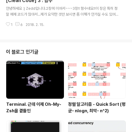
[Clean Code] 3 : 함수
학, 인간공학 등의 분야에서 쓰이는 용어로, 사용자의 신체
글 내용
적 특성이나, 지역, 성별, 나이, 지식 수준, 기술, 체험과 같
안녕하세요 :) Zedd입니다.2장에 이어서~~~3장!! 함수네요!!이 장은 특히 정
은 제한 사항을 고려하여 가능한 많은 사용자가 불편 없이
말 예제 코드가 많아서...제가 요약한 것만 보시면 좀 이해가 안가실 수도 있어
이용할 수 있도록 제품, 서비스를 만들어 제공하고 이를 평
요. 참고로..이 책의 모든 예제는 Java로 이루어져 있음...음..그러니까...음...요
가 할 때 쓰이는 말이다. 접근성이 높다는 것은 이러한 제한
1
6
2018. 2. 15.
약을 하긴 할건데요, 암튼 완벽히 이해하실려면 코드를 같이 봐야 한다는 사실
사항을 가진 사용자도 불편 없이 사용할 수 있다..
ㅎㅎ어떤 프로그램이든 가장 기본적인 단위가 함수입니다. 이 챕터에서는 함수
를 "잘" 만드는 법을 소개하고 있어요.의도를 분명히 하는 함수를 어떻게 구현할
수 있을까? 함수에 어떤 속성을 부여해야 처음 읽는 사람이 프로그램 내부를 직
관적으로 파악 할 수 있을까? 시작할게요!! 함수 ● 작게 만들어라! - 함수를 만
이 블로그 인기글
드는 첫째 규칙은 '작게!'다. - 함수를 만드는 둘째 규칙은 '더 ..
Terminal. 근데 이제 Oh-My-
정렬 알고리즘 - Quick Sort (평
Zsh을 곁들인
균- nlogn, 최악- n^2)