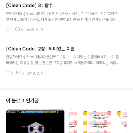
[Clean Code] 3 : 함수
글 내용
안녕하세요 :) Zedd입니다.2장에 이어서~~~3장!! 함수네요!!이 장은 특히 정
말 예제 코드가 많아서...제가 요약한 것만 보시면 좀 이해가 안가실 수도 있어
요. 참고로..이 책의 모든 예제는 Java로 이루어져 있음...음..그러니까...음...요
1
6
2018. 2. 15.
약을 하긴 할건데요, 암튼 완벽히 이해하실려면 코드를 같이 봐야 한다는 사실
ㅎㅎ어떤 프로그램이든 가장 기본적인 단위가 함수입니다. 이 챕터에서는 함수
를 "잘" 만드는 법을 소개하고 있어요.의도를 분명히 하는 함수를 어떻게 구현할
[Clean Code] 2장 : 의미있는 이름
수 있을까? 함수에 어떤 속성을 부여해야 처음 읽는 사람이 프로그램 내부를 직
글 내용
관적으로 파악 할 수 있을까? 시작할게요!! 함수 ● 작게 만들어라! - 함수를 만
안녕하세요 :) Zedd입니다.클린코드 2장 ~.~ 의미있는 이름챕터네요..!!!이 챕
드는 첫째 규칙은 '작게!'다. - 함수를 만드는 둘째 규칙은 '더 ..
터에서는 이름을 잘 짓는 간단한 규칙을 몇가지 소개할거에요. 의미있는 이름
● 의도를 분명히 밝혀라 - "의도가 분명하게 이름을 지으라"고 말하기는 쉽지
3
0
2018. 2. 11.
만....좋은 이름을 지으려면 시간이 걸린다. ==> 하지만 좋은 이름으로 절약하는
시간이 훨씬 더 많음. ● 그릇된 정보를 피하라- 프로그래머는 코드에 그릇된 단
서를 남겨서는 안된다. 그릇된 단서는 코드 의미를 흐린다. - 널리쓰이는 의미가
"있는" 단어를 다른 "의미"로 사용하면 안된다.- 서로 흡사한 이름을 사용하지
않도록 주의한다. ==> 유사한 개념은 유사한 표기법을 사용한다. 이것도 정보기
이 블로그 인기글
때문에, 일관성이 떨어지는 표기법은 그릇된 정보다. ● 의미있게 구분하..