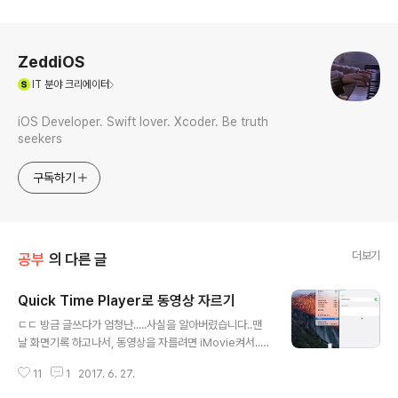
로그 정보
ZeddiOS
(새창열림)
IT
분야 크리에이터
iOS Developer. Swift lover. Xcoder. Be truth
seekers
구독하기
더보기
공부
의 다른 글
Quick Time Player로 동영상 자르기
글 내용
ㄷㄷ 방금 글쓰다가 엄청난.....사실을 알아버렸습니다..맨
날 화면기록 하고나서, 동영상을 자를려면 iMovie켜서..자
르고..저장하고..그랬었는데오늘 안그래도 되는 방법을 찾
11
1
2017. 6. 27.
았어요!! 자르고싶은 동영상을 클릭한 뒤, Quick Time Pl
ayer > 편집 > 다듬기로 들어가줍니다. 그러면,저렇게 밑