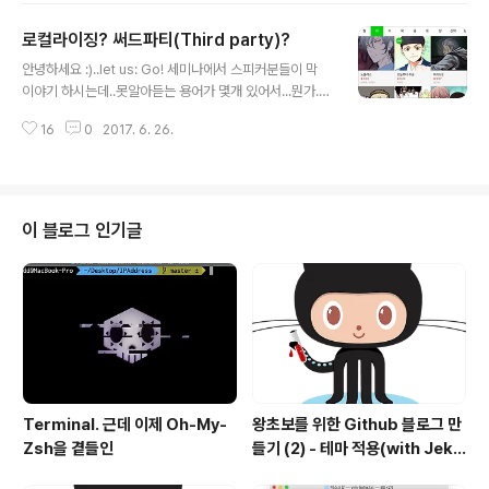
에 양옆을 조절할 수 있게 되는데, 저걸 움직이시면....된답
로컬라이징? 써드파티(Third party)?
니다 ㄷㄷ..단점은 "다듬기"기능을 통해 중간부분만을 자르
글 내용
진 못하고, 저렇게 노란색 바가 옆에 있고, 활성화된 부분이
안녕하세요 :)..let us: Go! 세미나에서 스피커분들이 막
최종 동영상이라고 생각하시면됩니다. 화면을 보면서 조절
이야기 하시는데..못알아듣는 용어가 몇개 있어서...뭔가...
할 수 있으니 굉장히 편합니다!!! ㅎㅎ위처럼 저렇게 설정하
더 배워야겠다는 생각을 했어요ㅎㅎ.. 1. 로컬라이징 : 현지
고 "다듬기"버튼을 누르면, 저 활성화된 부분만 남게됩니
16
0
2017. 6. 26.
화. 그나라의 실정에 맞추어서 수정하는걸 로컬라이징이라
다. 그리고 "반드시" 저장을 해주어야합니다.원본에 바로
고 한다. 요님의 "여러분은 개발자가 되고싶습니까? 코더
적용되..
가 되고싶습니까?"에서 막 디자인 이야기가 나왔었는데,
어떤 상황이었냐면, "탭바의 레이블이 사라지면 뭐가 좋을
까요?"라는 질문이었나..?그래서 어떤분이 대답하셨는데,
이 블로그 인기글
로컬라이징이 쉽다 ~~ 막 이런이야기를 하시더라구요. 탭
바의 레이블이 뭔지 모르시는 분들을 위해 탭바의 아이콘
밑에 있는 글씨가 레이블(label)입니다. 페이스북은 지금
레이블이 사라진 상태라는데 제가 페북을 안해서..ㅎㅎ근
데 딱 웹툰이 생각나더..
Terminal. 근데 이제 Oh-My-
왕초보를 위한 Github 블로그 만
Zsh을 곁들인
들기 (2) - 테마 적용(with Jekyl
l)