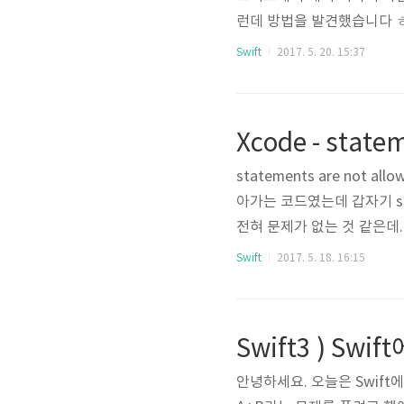
런데 방법을 발견했습니다 ㅎ
2. 현재 문제를 다 풀고, 
Swift
2017. 5. 20. 15:37
먼저, 새롭게 만들 swift파
안에 main.swift는 두개
꾸어 주세요.그리고 가장 중요
바꾸기 전에는..
statements are not a
아가는 코드였는데 갑자기 state
전혀 문제가 없는 것 같은데.
현상이 발생했는지 알아보려고
Swift
2017. 5. 18. 16:15
생각하시나요?ㅎㅎ바로..swi
를 풀려고 하는데, swift파
파일이름이 원래 뭔지 아시나요
Swift3 ) Swi
안녕하세요. 오늘은 Swif