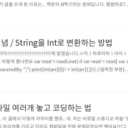
 글을 쓰게 된 이유는... 백준의 N찍기라는 문제입니다. 평범하죠? 
불변의 법칙N찍기를 풀었으면 기찍N을 풀어야한다. 응 짱쉬워~ 응 
..ㅋ 네..그렇습니다..오류....그래요..오류..왜났지..저는 당연히 저렇게 하
 0까지면 그냥 하면 되는거 아닌가요??!?!?역시 컴파일러는 프로그래
니겠습니까 fatal error: Can't form Range with u..
p개념 / String을 Int로 변환하는 방법
!!!!!!!!!!!!!!!!!!!!!이제 알겠습니다.ㅎ아ㅏ하흐아하ㅏ아아ㅏ
냐면요 var read = readLine() if var read = read{ var 
aratedBy: ",") print(Int(arr[0])! + Int(arr[1])!) //끔찍한 부분}
다.하지만 readLine이 String? 타입인 관계로 Int로 처리하려
를 해주었어요.솔직히 저 코드가 존재함으로써 뭔가 더러워보이지 않나요?
히 어긋나는 코드였는데, 스택오버플로우를 가봐도 다 이렇게 Conve
..
ft 파일 여러개 놓고 코딩하는 법
.이 글에서 이렇게 마무리를 했죠.. 네. 저는 비쥬얼 스튜디오 처럼 '
 여러개를 가지고 있어도 컴파일에 전혀 문제없었으면 했어요!!!그