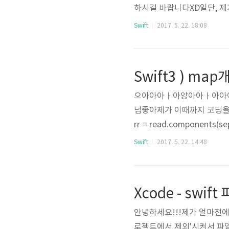
하시길 바랍니다XD일단, 제가
~응 맞았어~₩ 백준의 절대
Swift
2017. 5. 22. 18:08
었어~~~~~ ~ 잠시 뒤 ~ .
면 될 줄 알았습니다. 5부터
머의 상식을 벗어나줘야 재밌는거 아
Swift3 ) ma
으아아아ㅏ아앙아아ㅏ아아아아!!
넘좋아제가 이때까지 코딩을 어떻게 했
rr = read.components(sep
셔널 바인딩까지는 이해하겠습니
Swift
2017. 5. 22. 14:48
항상!!! 항상 Convert
제 코드의 미의 기준에 상당
t를 하더라구요그래서 Swift
Xcode - swi
안녕하세요!!!제가 얼마전에.
로젝트에서 제외'시켜서 파일