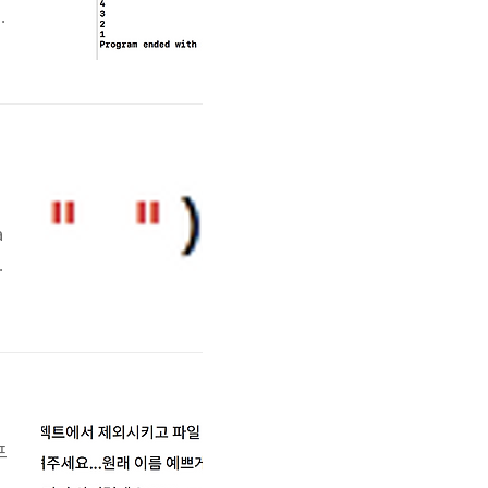
~
풀
a
옵
면
r
프