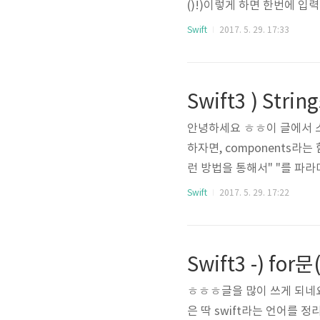
()!)이렇게 하면 한번에 
왜 몰랐을까요 ㅎㅎ... 암튼
Swift
2017. 5. 29. 17:33
Swift3 ) Str
안녕하세요 ㅎㅎ이 글에서 
하자면, components
런 방법을 통해서" "를 파라미
도 다양한 경우가 있을 수 있어
Swift
2017. 5. 29. 17:22
1. components(separ
예제를 통해 알아볼게요. import F
nts(separatedBy: " ") prin
Swift3 -) for
ㅎㅎㅎ글을 많이 쓰게 되네요
은 딱 swift라는 언어를 