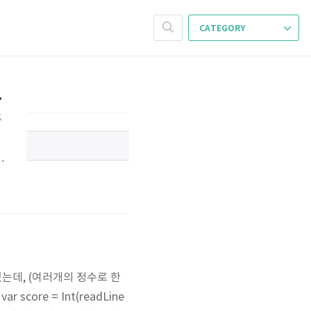
CATEGORY
erminator)
푸
친
로 썼었는데, (여러개의 정수로 한
ore = Int(readLine