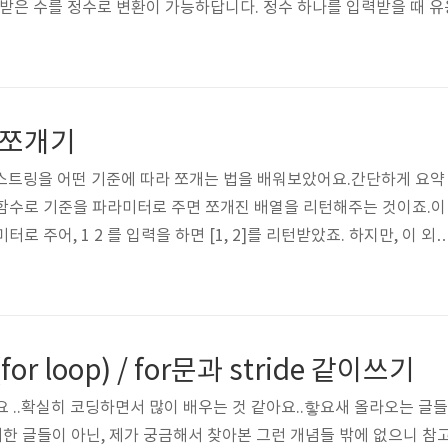
입력받은 수를 정수로 변환이 가능하답니다. 정수 하나를 입력받을 때 
 유용해서 올려요!!
ing쪼개기
스트링을 어떤 기준에 따라 쪼개는 법을 배워보았어요.간단하게 요약
라는 함수로 기준을 파라미터로 주면 쪼개진 배열을 리턴해주는 것이죠.이
터로 주어, 1 2 를 입력을 하면 [1, 2]를 리턴받았죠. 하지만, 이 외
요. 오늘은 String을 쪼개는 방법을 알아보려고해요. String 쪼개
atedBy: " ") 이거는 많이 봤죠? 제가 String을 이방법으로만 쪼갰답니다
oundation var str = "Hello Zedd!" var arr = str.compon
t(..
문(for loop) / for문과 stride 같이쓰기
 ..확실히 코딩하면서 많이 배우는 것 같아요..핳요새 올라오는 글들
정리한 글들이 아닌, 제가 궁금해서 찾아본 그런 개념들 밖에 없으니 참