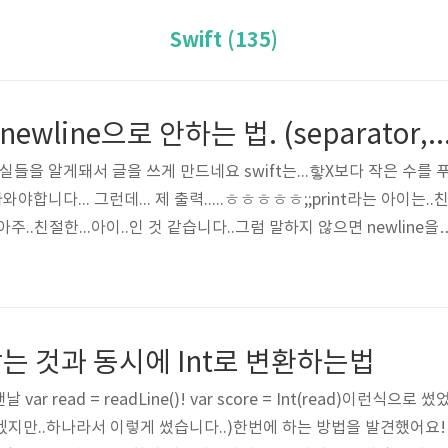
Swift (135)
Swift ) print시 newline으로 안하는 법. (separator, t
실들을 알게돼서 글을 쓰게 만드네요 swift는...핳X보다 작은 수를 
야합니다... 그런데... 제 출력.....ㅎㅎㅎㅎㅎ;;print라는 아이는..
 아주..친절한...아이..인 것 같습니다..그럼 말하지 않으면 newline을
지 않은걸까요..?Swift는 다른 언어들과 달리 말을 해줘야 이 친절을
알아볼까요? ㄱㄱ Print 자. 여러분, print를 쓰면서 print안에,
수 있다고 생각하셨나요?내가 출력할 값? 저도 그것밖에 안들어가는줄
원형을 봐볼까요? print(_:separ..
력 받는 것과 동시에 Int로 변환하는법
r read = readLine()! var score = Int(read)이런식으
만..하나라서 이렇게 썼습니다..)한번에 하는 방법을 발견했어요! var sc