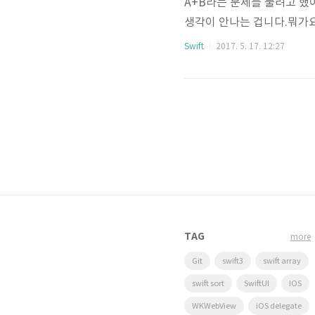
A+B라는 문제를 풀려고 했어요
생각이 안나는 겁니다.뭐가요
력은 가장 먼저 배우잖아요????
Swift
2017. 5. 17. 12:27
다........ㅎㅎ하핫~~~!!!
으니 뭔가 입력을 당연하게 
ㅎ.....입출력 정도는 알아두자구
TAG
more
Git
swift3
swift array
swift sort
SwiftUI
IOS
WKWebView
iOS delegate