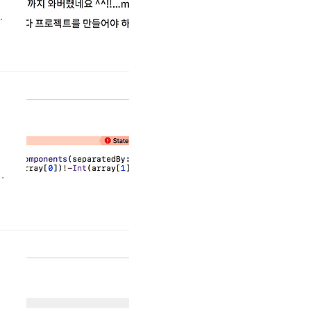
트
바
을
.
제
t
서