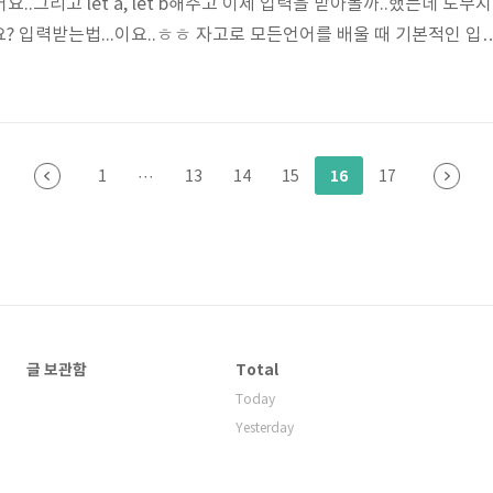
..그리고 let a, let b해주고 이제 입력을 받아볼까..했는데 도무지
? 입력받는법...이요..ㅎㅎ 자고로 모든언어를 배울 때 기본적인 입
???Hello World! 출력 한 번 해보고..근데 배운 기억이 없는 겁니
~!~~ iOS로 Swift를 배워서 그런거같아요..iOS는 텍스트 필드 그런게 있
생각했나봐요그래서 저와같은 분들을 위해 글을 쓰려고 합니다.....ㅎ
요..!! 자, 일단 결론은 readline()이라는 함수..
16
1
···
13
14
15
17
글 보관함
Total
Today
Yesterday