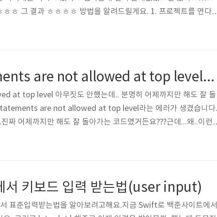
ㅎㅎ 그 결과 ㅎㅎㅎㅎ 방법을 알려드릴게요. 1. 프로젝트를 연다.
다른문제를 새로운 swift파일을 만들어서 코딩하고 싶다. 라고 하신다면
일의 이름은 main.swift여야 합니다. 반드시요!!그리고 같은 프로젝
 있을 수 없으니, 방금 푼 문제의 파일을 다른 이름으로(원하시는 대로) 
한 작업!! 제가 방금 푼 문제가 그대로출력하기.swift였다면(이름
Xcode - statements are not allowed at top level오류 해결법
llowed at top level 아무짓도 안했는데.. 분명히 어제까지만 해도 잘 돌
ments are not allowed at top level라는 에러가 생겼습니다
.진짜 어제까지만 해도 잘 돌아가는 코드였거든요???근데...왜..이런
 합니다..ㅎㅎ 저같은 분들이 있을까봐 XD 왜 에러가 발생했다고
ft파일의 '이름'에 있습니다. 저는 앞으로 이 프로젝트에서 백준 문
일 이름들을 '문제 번호'로 하고싶었어요...그뿐이에요..그런데 이 swif
?네. 프로젝트를 새로 생성하면 네. mai..
ft에서 키보드 입력 받는법(user input)
t에서 표준입력받는법을 알아보려고해요.지금 Swift로 백준사이트에