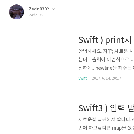
Zedd0202
ZeddiOS
안녕하세요. 자꾸;;새로운 사
는데... 출력이 이런식으로 나와
절하게...newline을 해주는
안해주는 C++과 C는 친절하
Swift
2017. 6. 14. 20:17
그만두게 됩니다..ㅎㅎ자 방법을 
즉 ()안에는 뭐가 들어갈 
알았습니다...하지만, print의 
Swift3 ) 입
새로운걸 발견해서 씁니다.맨날 va
번에 하고싶다면 map을 썼겠지