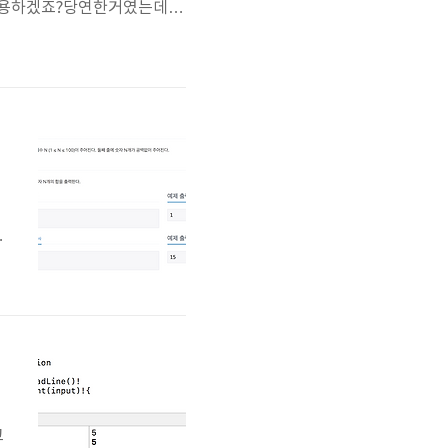
유용하겠죠?당연한거였는데...
에
기
.
e
고