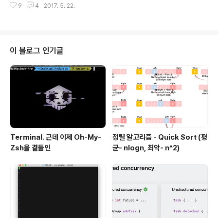
al error: Can't form Range with u..
9
4
2017. 5. 22.
d = read{ var arr = read.components(separated
By: ",") print(Int(arr[0])! + Int(arr[1])!) //끔찍한 부분}
옵셔널 바인딩까지는 이해하겠습니다.하지만 readLine
이 String? 타입인 관계로 Int로 처리하려면 항상!!! 항상 C
onvert를 해주었어요.솔직히 저 코드가 존재함으로써 뭔
이 블로그 인기글
가 더러워보이지 않나요?제 코드의 미의 기준에 상당히 어
긋나는 코드였는데, 스택오버플로우를 가봐도 다 이렇게 C
onvert를 하더라구요그래서 Swift..
Terminal. 근데 이제 Oh-My-
정렬 알고리즘 - Quick Sort (평
Zsh을 곁들인
균- nlogn, 최악- n^2)