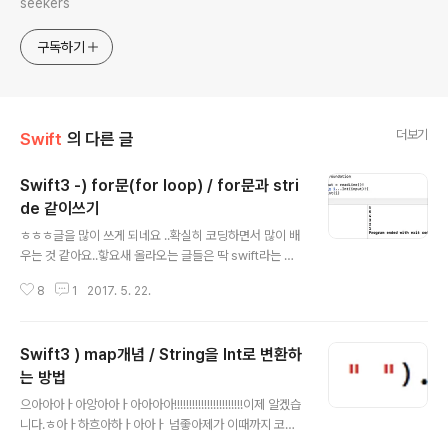
seekers
구독하기
더보기
Swift
의 다른 글
Swift3 -) for문(for loop) / for문과 stri
de 같이쓰기
글 내용
ㅎㅎㅎ글을 많이 쓰게 되네요 ..확실히 코딩하면서 많이 배
우는 것 같아요..핳요새 올라오는 글들은 딱 swift라는 언
어를 정리한 글들이 아닌, 제가 궁금해서 찾아본 그런 개념
8
1
2017. 5. 22.
들 밖에 없으니 참고하시길 바랍니다XD일단, 제가 글을 쓰
게 된 이유는... 백준의 N찍기라는 문제입니다. 평범하죠?
~~응 맞았어~₩ 백준의 절대불변의 법칙N찍기를 풀었으
Swift3 ) map개념 / String을 Int로 변환하
면 기찍N을 풀어야한다. 응 짱쉬워~ 응 풀었어~~~~~ ~
잠시 뒤 ~ ...ㅋ 네..그렇습니다..오류....그래요..오류..왜났
는 방법
글 내용
지..저는 당연히 저렇게 하면 될 줄 알았습니다. 5부터 0까
으아아아ㅏ아앙아아ㅏ아아아아!!!!!!!!!!!!!!!!!!!!!!!이제 알겠습
지면 그냥 하면 되는거 아닌가요??!?!?역시 컴파일러는 프
니다.ㅎ아ㅏ하흐아하ㅏ아아ㅏ 넘좋아제가 이때까지 코딩
로그래머의 상식을 벗어나줘야 재밌는거 아니겠습니까 fat
을 어떻게 했냐면요 var read = readLine() if var rea