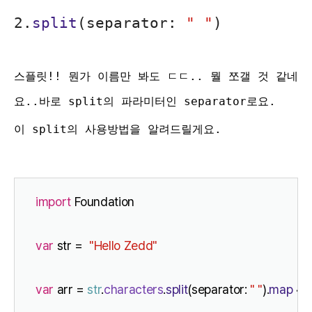
2.
split
(separator:
" "
)
스플릿!! 뭔가 이름만 봐도 ㄷㄷ.. 뭘 쪼갤 것 같네
요..바로 split의 파라미터인 separator로요.
이 split의 사용방법을 알려드릴게요.
import
 Foundation
var
 str =  
"Hello Zedd"
var
 arr = 
str
.
characters
.
split
(separator: 
" "
).
map
 { 