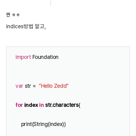
짠 ㅎㅎ
indices방법 말고,
import
 Foundation
var
 str =  
"Hello Zedd"
for
 index 
in
 str.characters
{
    print(String(index))