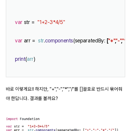
var
 str =  
"1+2-3*4/5"
var
 arr =  
str
.
components
(separatedBy: 
[
"+"
,
"-"
,
"*"
,
"
print
(
arr
)
바로 이렇게요!! 하지만, "+","-","*","/"를 []괄호로 반드시 묶어줘
야 한답니다. 결과를 볼까요?