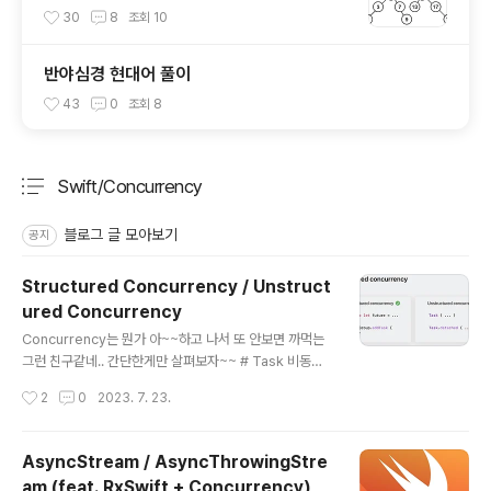
30
8
조회
10
반야심경 현대어 풀이
43
0
조회
8
Swift/Concurrency
분류 전체보기
주요 글 목록
블로그 글 모아보기
공지
Structured Concurrency / Unstruct
ured Concurrency
글 내용
Concurrency는 뭔가 아~~하고 나서 또 안보면 까먹는
그런 친구같네.. 간단한게만 살펴보자~~ # Task 비동기
작업 단위 (A unit of asynchronous work) 모든 비동
작성시간
2
0
2023. 7. 23.
기(asynchronous) 코드는 어떠한 Task의 일부로 실행
된다. # Structured Concurrency / Unstructured C
oncurrency 우선 결론!! 이미지로 간단하게 보자면 아래
AsyncStream / AsyncThrowingStre
와 같다. # Structured Concurrency(구조화된 동시성)
am (feat. RxSwift + Concurrency)