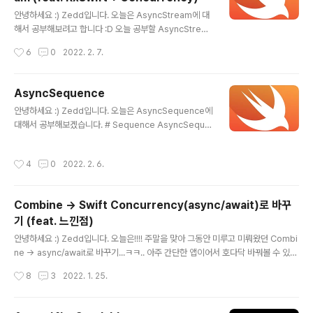
[Swift에서 Structured Task를 만드는 방법] 1. async
글 내용
let ➡️ 내부적으로 Child Task 생성 2. TaskGroup ➡️
안녕하세요 :) Zedd입니다. 오늘은 AsyncStream에 대
명시적으로 Child Task를 추가할 수 있음 [Structured
해서 공부해보려고 합니다 :D 오늘 공부할 AsyncStrea
Task? ..
m은 반드시 AsyncSequence를 알아야 이해가 가능합
작성시간
6
0
2022. 2. 7.
니다. # AsyncStream ✔️ 정의 : 순서가 있고, 비동기적
으로 생성된 요소들의 sequence ✔️ 정의도 한번에 와닿
지 않고, AsyncStream에 대한 이런 저런 이야기가 많지
AsyncSequence
만 딱 하나만 기억하면 됩니다. 📝 AsyncSequence를
글 내용
안녕하세요 :) Zedd입니다. 오늘은 AsyncSequence에
생성하는 인터페이스!!!!!! 📝 그래서 AsyncSequence를
대해서 공부해보겠습니다. # Sequence AsyncSeque
알아야 이해가 가능하다고 말한거였어요 정말 간단한 예를
nce가 Sequence와 유사하기 때문에.. Swift ) Seque
들어봅시다. 비동기랑은 상관없지만;; 1부터 10까지의 요
nce도 한번 보고 오시면 좋을 것 같습니다 👀 # AsyncS
소가 있는 AsyncSequence를 생성하고 싶다고 칩시다.
작성시간
4
0
2022. 2. 6.
equence AsyncSequence는 Sequence와 유사하
물론 Swift Concurre..
지만, ✔️ 한번에 하나씩 단계(step)별로 진행할 수 있는 값
목록을 제공 + 비동기성을 추가한 타입 ✔️ 입니다. Async
Combine → Swift Concurrency(async/await)로 바꾸
Sequence역시 for-in loop에 사용할 수 있는데요. for
기 (feat. 느낀점)
value in AsyncSequence타입 {} 자 생각해봅시다. A
글 내용
syncSequence는 뭔가 비동기~~친구인데, 사용할 때
안녕하세요 :) Zedd입니다. 오늘은!!!! 주말을 맞아 그동안 미루고 미뤄왔던 Combi
값이 전부 or 일부가 아직 없는 상태일 수도 있겠죠!!..
ne -> async/await로 바꾸기...ㅋㅋ.. 아주 간단한 앱이어서 호다닥 바꿔볼 수 있을
것 같습니다. 참고 : 이 앱은 Deployment Target이 15.0입니다.. # 구조 API호
작성시간
8
3
2022. 1. 25.
출이 딱 하나 있는 아주 간단한 SwiftUI앱입니다. [API.swift] HTML 삽입 미리보
기할 수 없는 소스 위와 같이 Combine을 사용해서 network request를 수행하
고 [Service.swift] HTML 삽입 미리보기할 수 없는 소스 service쪽에서 API에