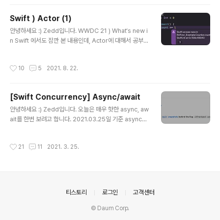
와 달리 Actor는 한번에 하나의 작업만 변경 가능한 상태
(mutable state)에 접근할 수 있도록 허용. - 클래스와 달
Swift ) Actor (1)
리 상속을 지원하지 않음. # Actor isolation 우리가 사실
글 내용
immutable state면 Actor를 쓸 필요도 없잖아요? 근데
안녕하세요 :) Zedd입니다. WWDC 21 ) What‘s new i
지금 (Shared) mutable state여서 지금 문제가 발생할
n Swift 에서도 잠깐 본 내용인데, Actor에 대해서 공부.
여지가 있는거ㅇㅇ 그래서 우리가..
# 다중 쓰레드 시스템에서 제대로 작동하지 않는 코드 W
WDC 21 ) What‘s new in Swift 에서 본 예제. class C
작성시간
10
5
2021. 8. 22.
ounter { var count: Int = 0 func increment() { self.
count += 1 } } 이런 Counter가 있고, let counter = C
ounter() // global DispatchQueue.global().async
[Swift Concurrency] Async/await
{ counter.increment() } // main counter.increment
글 내용
() 이렇게 각기 다른 스레드에서 increment를 호출하면,
안녕하세요 :) Zedd입니다. 오늘은 매우 핫한 async, aw
대충 이런 경고를 받을 ..
ait를 한번 보려고 합니다. 2021.03.25일 기준 async-a
wait proposal은 Swift 5.5에서 구현된 상태입니다. + )
2021.06.15 글 수정. @asyncHandler 내용 삭제. # 문
작성시간
21
11
2021. 3. 25.
제 1. Swift 개발에서 Closure 및 completion handler
s를 사용하는 asynchronous(비동기) 프로그래밍을 많
이 함. 2. 많은 비동기 작업 / 오류 처리 / 비동기 호출간의
제어 흐름이 복잡할 때 문제가 됨 [1] 많은 비동기 작업 일
련의 비동기 작업에는 deeply-nested closures가 필
의안내
티스토리
로그인
고객센터
요. func processImageData1(completionBlock: (_
result:..
© Daum Corp.