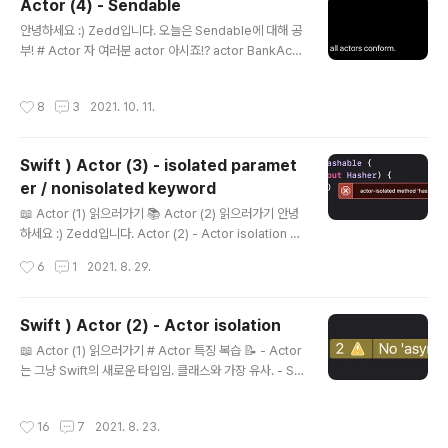
Actor (4) - Sendable
있는 perfom 메소드를 수행합니다. [ViewModel.swift] 그래서 ViewModel쪽
글 내용
안녕하세요 :) Zedd입니다. 오늘은 Sendable에 대해 공
에서 HTML 삽입 미리보기할 수 없는..
부! # Actor 자 여러분 actor 아시죠!? actor BankAcc
ount { } 이렇게 actor 타입을 만들었었잖아요! 근데 Act
or라는 것도 있어요. 얘는 뭘까요? Actor는 프로토콜이에
작성시간
8
3
2021. 10. 11.
요. 모든 actor가 준수하고 있는 common protocol이
Actor입니다. 이 Actor 프로토콜은 모든 actor 타입을
일반화합니다. actor 타입은 암시적으로 이 프로토콜(Act
Swift ) Actor (3) - isolated paramet
or)을 따르고 있어요. actor BankAccount { } let acco
er / nonisolated keyword
unt = BankAccount() account is Actor // true 이게
글 내용
된다는거! 🤷 : 이게 Sendable이랑 무슨..상관.. 🧑‍💻 : A
📖 Actor (1) 읽으러가기 📚 Actor (2) 읽으러가기 안녕
ctor가 S..
하세요 :) Zedd입니다. Actor (2) - Actor isolation 글
에서 Actor isolation을 공부해봤는데요. 오늘은 isolate
작성시간
6
1
2021. 8. 29.
d parameter / nonisolated keyword에 대해서 공부
해보겠습니다. 반드시 Actor (2) - Actor isolation 글을
읽고와주세요. # 한계 Actor (2) - Actor isolation 글에
Swift ) Actor (2) - Actor isolation
서 BankAccount Actor를 정의했었습니다. (extensio
글 내용
📖 Actor (1) 읽으러가기 # Actor 특징 복습 📝 - Actor
n에 있던 Transfer메소드는 제외하고 보도록하죠) actor
는 그냥 Swift의 새로운 타입임. 클래스와 가장 유사. - Sw
BankAccount { let accountNumber: Int var balan
ift의 다른 모든 타입들과 똑같이 프로퍼티, 메소드, 이니셜
ce: Double init(accountNum..
라이저, subscripts 등을 가질 수 있음. - 프로토콜 준수,
작성시간
16
7
2021. 8. 23.
Extension 역시 쌉가능 - 참조타입 like class - 클래스