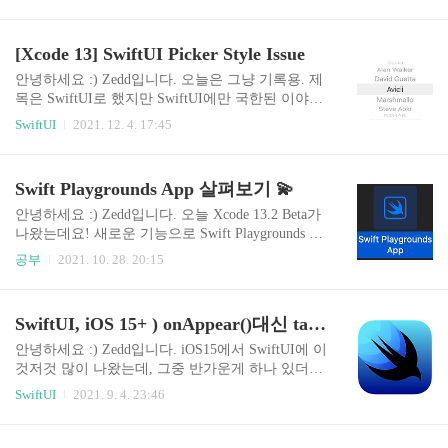
면 된다. @ViewBuilder 사용법을 알아보자 # 사용 1. @ViewBuiler Pr
ameter HStack, VStack은 많이 쓰고 봤을것이다. var body: some View
{ HStack { Text("Zedd") Text("Zedd") } } 보통 이런식으로 쓸텐데,
[Xcode 13] SwiftUI Picker Style Issue
저 HStack을 보면 Closure안에!!!!!! View들을 넣어주고 있다. HStack
의 생성자는 다음과 같이 생겼는데, @inlinable p..
안녕하세요 :) Zedd입니다. 오늘은 그냥 기록용. 제
목은 SwiftUI로 했지만 SwiftUI에만 국한된 이야기
는 아닐 수 있겠다. UIKit으론 안해봤음ㅋ.. # 문제
SwiftUI
2021. 12. 4. 17:45
struct ContentView: View { @State var selection: Int v
ar arr = ["Zedd","Alan Walker", "David Guetta", "Avi
cii", "Marshmello", "Steve Aoki", "R3HAB", "Armin
Swift Playgrounds App 살펴보기 💫
van Buuren", "Skrillex", "Illenium", "The Chainsmok
ers", "Don Diablo", "Afrojack", "Tiesto", "KSHMR",
안녕하세요 :) Zedd입니다. 오늘 Xcode 13.2 Beta가
"DJ Snake", "Kygo", "Galantis", "Major Laze..
나왔는데요! 새로운 기능으로 Swift Playgrounds Ap
p이 나와서 간단히 살펴보려고 합니다. # 프로젝트
공부
2021. 10. 28. 20:15
생성 ✔️ Xcode 13.2 Beta 다운 받기 ✔️ Swift Playgro
unds App 클릭 🤔 : 엥 프로젝트 폴더 어디갔지?
🧑‍💻 : Swift Playgrounds App 은 .xcodeproj가 만들
SwiftUI, iOS 15+ ) onAppear()대신 task()
어지지 않습니다! .swiftpm 확장자로 파일 단 한개
가 만들어집니다. ✔️ 프로젝트 생성 후 화면 ✔️ Con
안녕하세요 :) Zedd입니다. iOS15에서 SwiftUI에 이
tentView 기본적으로 SwiftUI base인 듯 하다. [Gene
것저것 많이 나왔는데, 그중 반가운게 하나 있더라
ral] 정말 간단한.. 설정만 할 수 있다. Accent Color
구요~ SwiftUI에서 네트워크 요청을 해야할 때 요
SwiftUI
2021. 9. 4. 23:46
와 App Icon을 누르면 Assets으로 이동. [Sign..
청을 시작하는 부분이..대부분 onAppear였는데요.
var body: some View { List { ForEach(self.viewMode
l.names, id: \.self) { name in Text(name) } } .onAppea