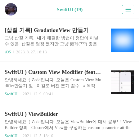
SwiftUI (19)
[삽질 기록] GradationView 만들기
그냥 삽질 기록.. 내가 해결한 방법이 정답이 아닐
수 있음. 삽질은 엄청 했지만 그냥 짧게(???) 좋은
경험 한 것 같아서 남겨보려고 한다. 위와같은 뷰를
iOS
2023. 8. 27. 16:13
만들었어야 했는데, 딱 봤을 때 응 그냥 그라데이션
이야~하고 CAGradientLayer이용하면 되지 않을
까?? 싶었다. 대충 예전에 쓴 iOS ) CAGradientLayer
SwiftUI ) Custom View Modifier (feat. iOS 15 버전 분기하기)
글을 보면서 작업을 시작했음. 나는 View는 UIKit
으로 만드는게 편해서 UIKit으로 만들기 시작했다!
안녕하세요 :) Zedd입니다. 오늘은 Custom View Mo
딴 이야기지만 중간에 코드 그냥 이미지로 넣은거
difier만들기 및...이걸로 버전 분기 꼼수.. # 목적 이
보고 진짜 또라인가?? 싶었다. 아니 이걸 왜 이미지
번 글에서는 1. View Modifier가 어떤것인지 2. Cust
SwiftUI
2021. 12. 9. 00:41
로 넣으세요. 하~~~~ 이미지로 넣어서 미안합니다.
om View Modifier를 만드는 방법 3. (번외) Custom
[첫번째 시도] CAGradientLayer만들고 이것저것 해
View Modifier를 사용한 버전 분기 (꼼수).. 를 다룬
보는데, 나는 첫번째 그림처럼 경계선이 진짜 다 풀
다. # View Modifier SwiftUI에는 ViewModifier라는
SwiftUI ) ViewBuilder
어..
프로토콜이 존재한다. 이 modifier를 적용하면 View
의 원래 값의 다른 버전을 생성하게 된다. 어렵게
안녕하세요 :) Zedd입니다. 오늘은 ViewBuilder에 대해 공부! # View
생각할 필요 없이, View Modifier는 그냥 우리가 늘
Builder 정의 : Closure에서 View를 구성하는 custom parameter attribut
상 쓰는 struct ContentView: View { var body: some V
e 뭔소린지 모르겠지만 "Closure에서 (Child) View를 구성한다"만 알
SwiftUI
2021. 12. 5. 18:10
iew { Text("Zedd") .font(...