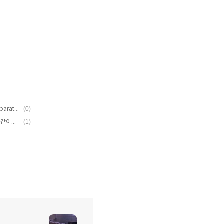
(0)
Swift ) print시 newline으로 안하는 법. (separator, terminator)
(1)
Swift3 -) for문(for loop) / for문과 stride 같이쓰기