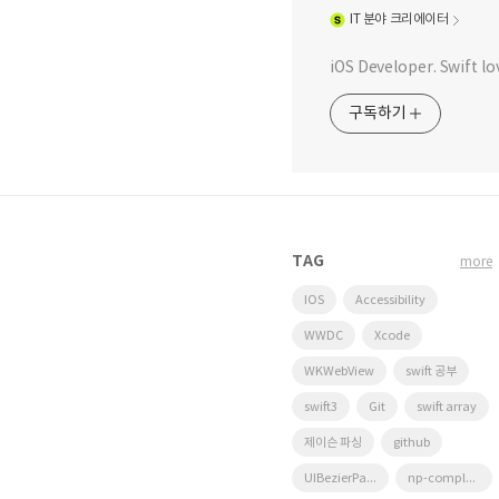
IT
분야 크리에이터
iOS Developer. Swift lo
구독하기
TAG
more
IOS
Accessibility
WWDC
Xcode
WKWebView
swift 공부
swift3
Git
swift array
제이슨 파싱
github
UIBezierPath
np-complete