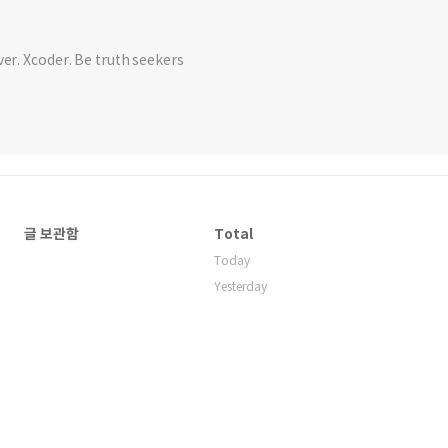
ver. Xcoder. Be truth seekers
글 보관함
Total
Today
Yesterday