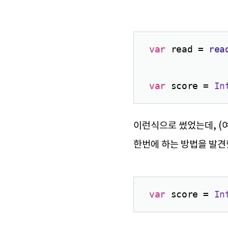
var
 read = 
rea
var
 score = 
In
이런식으로 썼었는데, (
한번에 하는 방법을 발견
var
 score = 
In