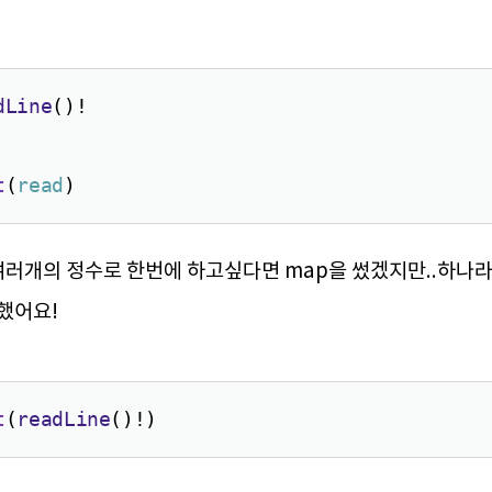
dLine
()!
t
(
read
)
여러개의 정수로 한번에 하고싶다면 map을 썼겠지만..하나라서
했어요!
t
(
readLine
()!)