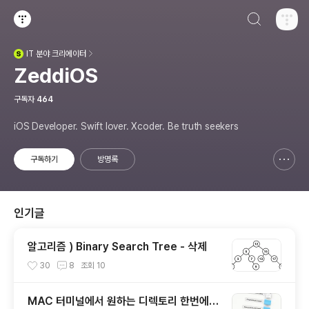
검색하기
티스토리
IT
분야 크리에이터
(새창열림)
ZeddiOS
구독자
464
iOS Developer. Swift lover. Xcoder. Be truth seekers
구독하기
방명록
신고하기 레이어
열기
인기글
알고리즘 ) Binary Search Tree - 삭제
30
8
조회
10
MAC 터미널에서 원하는 디렉토리 한번에