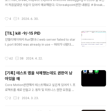
서 처음알았던 사실이 있어서 메모해둔다. 다 breakpoint관한 내용임 # Breakp
oint대충 이런코드가 있다고 생각해보자. Button의 생성자 쪽에 breakpoint를 걸
어놨으므로 Button이 생성될 때 프로그램이 멈추면서 걸릴것이다.이렇게!위 코드는
작성시간
4
1
2024. 6. 30.
Hello, world!라는 Button을 누르면 someMethod가 실행되는데, 버튼을 한번
눌러보겠다!!!그럼 이렇게 breakpoint가 걸린다.여기서 궁금증이 들 수 있는데, 20
번째 라인에 breakpoint를 걸어놨는데 왜 21번째 라인에서도 걸린것인가? 이
[TIL] kill -9/-15 PID
다. Run, Break, Inspect: Explor..
글 내용
인텔리제이에서 Run했더니 web server failed to star
t. port 8080 was already in use ~ 에러가 나왔다.<s
pan style="font-family: 'Nanum Gothic'; c..
작성시간
62
38
2024. 4. 22.
[기록] 테스트 앱을 삭제했는데도 권한이 남
아있을 때
글 내용
Core Motion관련해서 테스트해보고 싶은게 있어서 1. 프
로젝트를 새로 만들고 2. 동작 및 피트니스 권한 요청을 하
고 3. 걸음수 가져오기 4. 시뮬레이터 아니고 실 디바이스
작성시간
2
2
2024. 3. 23.
에서 빌드 대충 이런식으로 했는데, 권한 부분을 다시 테스
트해보고싶어서 1. 앱을 삭제했다가 2. 다시 빌드해서 설치
3. 동작 및 피트니스 권한이 계속 동의된 상태로 설치되는