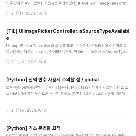
의 확장자는 AVIF였는데, 처음보는 확장자였다;; # AVIF AV1 Image File Forma
t, AV1 이미지 파일 형식이라고 한다. 고화질 이미지를 유지하면서 파일 크기를 효과
작성시간
2
1
2023. 10. 11.
적으로 줄였다고 보면 된다. https://jakearchibald.com/2020/avif-has-land
ed/ AVIF has landed AVIF is the first browser image format we've had
in 10 years. Let's see how it performs… jakearchibald.com 위는 JPG,
[TIL] UIImagePickerController.isSourceTypeAvailabl
WebP, AVIF 화질을 비교한 링크인데 AVIF가 가장 낮은 파일 크기이면서 여전히 고
e
화질 이미..
글 내용
UIImagePickerController를 쓸 일도 없고.. 안쓴지 너무 오래되어서 기억도 잘
안나긴 하는데 Simulator는 카메라가 없으니까 Simulator에서 isSourceTypeA
vailable(.camera)는 false야! < 그냥 내 머리가 이렇게 알고있었음;; 어쩌다가 회
작성시간
3
0
2023. 10. 6.
사 프로젝트에서 관련해서 볼 일이 생겼는데, 이것저것 실험해보다가 UIImagePic
kerController.isSourceTypeAvailable(.camera) 위 코드를 Simulator에서
실행했더니 true가 나오는 것이다!! (당연히 false가 나올거라고 생각했음) 우선 is
[Python] 전역 변수 사용시 주의할 점 / global
SourceTypeAvailable 공식문서를 살펴보기로 했다. # isSourceTypeAvaila
글 내용
오늘 Python에게 한번 더 당해버림 [문제 상황] 1. Flask 서버가 떠있는 상황 2. 스
ble 정의 : 디바이스가 지정..
크립트내에서 특정 API 호출 -> 전역변수로 선언되어있는 dictionary에 값을 넣어
줌 3. Flask 서버에 있는 스크립트를 호출하면 계속 이전에 호출했던 값과 달라지지
않는 문제 4. But 로컬로 돌리면 잘 됨. 서버에 있는것도 한번 배포를 하면 잘 되고 그
작성시간
2
0
2023. 9. 13.
이후부터는 또 똑같은 응답줌 처음에는 API가 캐싱해서 주나.. 라고 의심했는데, 로
컬에서는 잘되고 왜 서버에 떠있는것만 문제일까 끙끙대다가 동료분의 도움을 받아
서 원인을 찾을 수 있었다 (감사합니다 🙇‍♀️) [원인] my_dict = {} def test(): my_d
[Python] 기초 문법들 끄적
ict["Zedd"] = "Hello" def 매번불리는함수(): test..
글 내용
GPT도 좋은데..GTP로 해결하니까 이상하게 기본적인 문법들도 돌아서면 까먹는