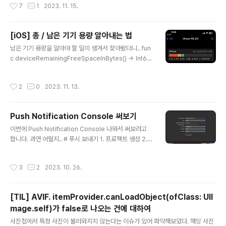
작성시간
7
1
2023. 11. 15.
# NSLocationAlwaysUsageDescription - iOS 11
에서 Deprecate - 앱의 Deploy Target이 iOS 11+
이라면 NSLocationAlwaysAndWhenInUseUsage
[iOS] 총 / 남은 기기 용량 알아내는 법
Description 을 사용해야합니다. ~ 11 이전 버전을 지원
글 내용
남은 기기 용량을 알아야 할 일이 생겨서 찾아봤더니.. fun
한다면 ~ - 11 이전 OS에서는 무조건 NSLocationAlwa
c deviceRemainingFreeSpaceInBytes() -> Int6
ysUsageDescription을 사용 - 11 이후 OS에서는 무
4? { let documentDirectory = NSSearchPathFor
조건 NSLocationAlwaysAndWhenInUseUsageDe
DirectoriesInDomains(.documentDirectory, .use
scription을 사용 그..
작성시간
2
0
2023. 11. 13.
rDomainMask, true).last! guard let systemAttrib
utes = try? FileManager.default.attributesOfFile
System(forPath: documentDirectory), let freeSi
Push Notification Console 써보기
ze = systemAttributes[FileAttributeKey.system
글 내용
FreeSize] as? NSNumber else { // something fa
이번에 Push Notification Console 나와서 써보려고
i..
합니다. 과연 어떨지.. # 푸시 보내기 1. 프로젝트 생성 2. C
apabilities > Push Notification 추가 3. AppDelega
te.swift 수정 func application(_ application: UIAp
작성시간
3
2
2023. 10. 26.
plication, didRegisterForRemoteNotificationsWi
thDeviceToken deviceToken: Data) { let token =
deviceToken.reduce("") { $0 + String(format:
[TIL] AVIF. itemProvider.canLoadObject(ofClass: UII
"%02X", $1) } print(token) } func application(_ ap
mage.self)가 false로 나오는 건에 대하여
plication: UIApplication, didFailToReg..
글 내용
사진첩에서 특정 사진이 불러와지지 않는다는 이슈가 있어 파악해보았다. 해당 사진