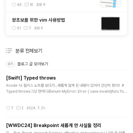
가는 깨알 팁
40
10
조회
9
왕초보를 위한 vim 사용방법
51
7
조회
9
분류 전체보기
주요 글 목록
블로그 글 모아보기
공지
[Swift] Typed throws
글 내용
Xcode 16 릴리스 노트를 보다가...새롭게 알게 된 내용이 있어서 간단히 정리!! #
Typed throws그냥 한마디로enum MyError: Error { case invalid}func foo
() ➡️throws(MyError)⬅️ -> String { ... }이런식으로 throws할 때 에러 타입을
지정할 수 있게 되는 것 같다. 위 foo메소드는 String을 리턴하거나, 오직 MyError
작성시간
7
2
2024. 7. 21.
타입의 에러만 throw할 수 있다. enum OtherError: Error { case 저쩌구} func
foo() throws(MyError) -> String { do { try ~~~~~~ } catch { throw Othe
rErr..
[WWDC24] Breakpoint 새롭게 안 사실들 정리
글 내용
오.... Run, Break, Inspect: Explore effective debugging in LLDB 을 보면