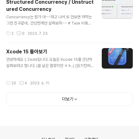
Structured Concurrency / Unstruct
r의 view가 메모리에 올라가면 불림 2. viewWillAppea
ured Concurrency
r - View가 View hierarchy에 추가될 예정임을 ViewC
글 내용
ontroller에게 알림 3. viewDidAppear - View가 Vie
Concurrency는 뭔가 아~~하고 나서 또 안보면 까먹는
w hierarchy에 추가되었음을 Vie..
그런 친구같네.. 간단한게만 살펴보자~~ # Task 비동기
작업 단위 (A unit of asynchronous work) 모든 비동
작성시간
2
0
2023. 7. 23.
기(asynchronous) 코드는 어떠한 Task의 일부로 실행
된다. # Structured Concurrency / Unstructured C
oncurrency 우선 결론!! 이미지로 간단하게 보자면 아래
Xcode 15 톺아보기
와 같다. # Structured Concurrency(구조화된 동시성)
글 내용
안녕하세요 :) Zedd입니다. 오늘은 Xcode 15를 간단히
[Swift에서 Structured Task를 만드는 방법] 1. async
살펴보려고 합니다. (쓸 날은 멀었지만 ㅎㅎ..) [읽기전에
let ➡️ 내부적으로 Child Task 생성 2. TaskGroup ➡️
참고] - 아직 정식 릴리스가 아닌 베타 - New feature 위
명시적으로 Child Task를 추가할 수 있음 [Structured
주로 볼건데, 안보는 내용도 있을 수 있음 - 내 맘대로 좀 쉽
Task? ..
작성시간
20
4
2023. 6. 11.
게 풀어서 쓰는것도 있을것 같음 # 용량 용량이 50% 작아
졌다고 했는데 진짜 그런듯;; # 인터페이스 이건 그냥 내가
넣고싶어서 ㅎ.. 더 이뻐진게 기특해서 넣음 # 북마크 기능
더보기
1. 특정 파일 자체를 북마크 2. 특정 파일의 특정 라인을 북
마크 둘 다 가능. Project Navigator에서 파일 > 우클릭
하면 북마크 기능을 볼 수 있다. 파일 자체를 북마크하거나,
현재 해당 파일에 커서가 있는 라인이 자동으로 나옴 코드
소스 내에서도 당연히 북마..
의안내