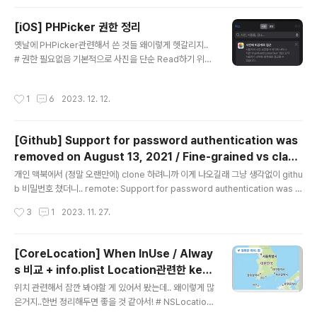
해를 돌아보는 시간이 있기에 내년이 더 반갑게 느껴지고
시작의 설레임이 배가 되는 듯한 느낌! # 운동 작년에 10k
[iOS] PHPicker 권한 정리
g를 감량했으니 조금 더 욕심내가지고 총 20kg..아니 15
글 내용
kg 감량까지도 해보고싶었는데, 약 12kg에서 그쳤다. [2
옛날에 PHPicker관련해서 쓴 것들 왜이렇게 헷갈리지..
022년 7월 1일 건강검진] [2022년 12월 14일 헬스장]
# 권한 필요없음 기본적으로 사진을 단순 Read하기 위해
[2023년 8월 8일 건강검진] 최근에는 인바디를 안재서..
서는 사진 접근 권한이 필요없음 (= PHPicker를 띄우기
지표가 없긴 한데, 대충 비슷할거라고 ..
위해서는 권한이 따로 필요없음) PHPicker를 띄우면 왼
작성시간
1
6
2023. 12. 12.
쪽 그림처럼 안내 텍스트가 보일거고, 설정에 가면 오른족
그림처럼 비공개로 접근으로 뜰 것이다. 이 앱은 사용자의
사진 보관함을 표시할 수 있지만, 오직 사용자가 선택한 항
[Github] Support for password authentication was
목에만 접근할 수 있습니다. 그러니까.. PHPicker를 띄웠
removed on August 13, 2021 / Fine-grained vs class
으면 모든 사진/비디오 같은것들이 나올텐데, 이런것들에
글 내용
ic
앱(코드로)이 접근 못하고 내가 선택하고 추가한 것들에만
개인 맥북에서 (정말 오랜만에) clone 하려니까 이게 나오길래 그냥 생각없이 githu
접근 할 수 있다는 뜻 암튼 이 PHPicker를 띄우고, PHPi
b 비밀번호 쳤더니.. remote: Support for password authentication was r
cker가 모든 Asset들을 보여주는것에 대해서는 따로 권..
emoved on August 13, 2021. remote: Please see https://docs.github.
작성시간
3
1
2023. 11. 27.
com/en/get-started/getting-started-with-git/about-remote-reposit
ories#cloning-with-https-urls for information on currently recommen
ded modes of authentication. 요게 나왔다. 차근차근 수정해보자! 1. Github
[CoreLocation] When InUse / Alway
프로필로 이동 https://github.com/set..
s 비교 + info.plist Location관련한 key
글 내용
들 정리
위치 관련해서 잠깐 봐야할 게 있어서 봤는데.. 왜이렇게 많
은거지..한번 정리해두면 좋을 것 같아서! # NSLocation
UsageDescription - iOS 8에서 Deprecate 응 안봐