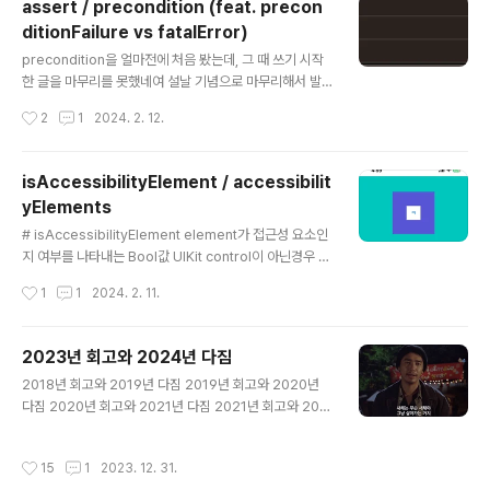
assert / precondition (feat. precon
것이다...?? 뭐지..하고 다른 앱도 설치해봤는데 동일한것이
ditionFailure vs fatalError)
다. (폰을 재부팅해도 권한이 유지됐음) e.g. 왜 이런 현상
글 내용
이 발생하는지 잘 모르겠다. (캐싱이 되나;?) 다른 앱은 모
precondition을 얼마전에 처음 봤는데, 그 때 쓰기 시작
르겠고..일단 내 테스트앱이라도 초기화할 수 있는 방법이
한 글을 마무리를 못했네여 설날 기념으로 마무리해서 발
없나?; 하고 찾아봤는데, 나한테 효과가 있는 방법을 찾았
행쓰 # assert Debug configuration에서 오류가 생기
작성시간
2
1
2024. 2. 12.
따 Xcode > Window > Device and Si..
면 치명적일 것인 곳에 심어 놓는 에러 검출용 코드이다. 즉
Release configuration에서는 아무 영향을 주지 않는
다. func assert( _ condition: @autoclosure () -> B
isAccessibilityElement / accessibilit
ool, _ message: @autoclosure () -> String = Stri
yElements
ng(), file: StaticString = #file, line: UInt = #line ) --
글 내용
---- [사용법] assert(false) assert(1 + 1 != 2, "asse
# isAccessibilityElement element가 접근성 요소인
rt message") 이 con..
지 여부를 나타내는 Bool값 UIKit control이 아닌경우 기
본값은 false - UIControl을 상속받고 있는 UIButton같
작성시간
1
1
2024. 2. 11.
은것들 ➡️ 기본값 true - UIView나 UIImageView같은
것들 ➡️ 기본값 false 이런경우 기본적으로 UIButton에
만 접근성 요소로 잡힐것이다. 이때, 바깥의 주황색 View
2023년 회고와 2024년 다짐
에도 접근성 요소에 포함하려면, self.myView.isAcces
글 내용
2018년 회고와 2019년 다짐 2019년 회고와 2020년
sibilityElement = true self.myView.accessibilityL
다짐 2020년 회고와 2021년 다짐 2021년 회고와 202
abel = "적절한 accessibilityLabel" isAccessibility
2년 다짐 2022년 회고와 2023년 다짐 올해에는 진짜 한
Element 프로퍼티를 true로 만들어주면 된다. UIView
게 없는 것 같았는데, 또 되돌아보니 이것저것 했고, 도전하
에 ..
작성시간
15
1
2023. 12. 31.
고, 절망도하고.. 여러가지 경험들을 한 것 같다. 이렇게 한