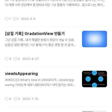
다 데헷 너무 간단해서 좀 현타오지만 그냥 틈틈히 기록하려고.. 참고로 나는 파이썬
초보도 아니고 거의 보초수준 # 어떤 값이 배열에 들어있는지 검사 array = ['zed
d', 'martin', 'walker'] if 'zedd' in array: print("zedd가 있음") else: print("z
작성시간
1
1
2023. 9. 9.
edd가 없음") # 어떤 값이 배열에 없는지 검사 array = ['zedd', 'martin', 'walke
r'] if not 'zedd' in array: print("zedd가 없음") else: print("zedd가 있음") #
if문에서 아무것도 하지 않고 넘어가기 if-else 조건문 안을 그냥 비워놨더니 I..
[삽질 기록] GradationView 만들기
글 내용
그냥 삽질 기록.. 내가 해결한 방법이 정답이 아닐 수 있음.
삽질은 엄청 했지만 그냥 짧게(???) 좋은 경험 한 것 같아서
남겨보려고 한다. 위와같은 뷰를 만들었어야 했는데, 딱 봤
을 때 응 그냥 그라데이션이야~하고 CAGradientLayer
작성시간
3
0
2023. 8. 27.
이용하면 되지 않을까?? 싶었다. 대충 예전에 쓴 iOS ) CA
GradientLayer 글을 보면서 작업을 시작했음. 나는 Vie
w는 UIKit으로 만드는게 편해서 UIKit으로 만들기 시작했
viewIsAppearing
다! 딴 이야기지만 중간에 코드 그냥 이미지로 넣은거 보고
글 내용
진짜 또라인가?? 싶었다. 아니 이걸 왜 이미지로 넣으세요.
WWDC23 What's new in UIKit보다가.. viewIsApp
하~~~~ 이미지로 넣어서 미안합니다. [첫번째 시도] CA
earing 이라는게 새로 나왔더라구요? 아직 뭔지는 모르지
GradientLayer만들고 이것저것 해보는데, 나는 첫번째
만 살짝 맛있을지도 # viewIsAppearing 다들 잘 알고계
그림처럼 경계선이 진짜 다 풀어..
시다시피 ViewController의 View의 가시성이 변경될때
작성시간
6
3
2023. 7. 31.
마다 ViewController는 자체 인스턴스 메소드를 호출합
니다. 익숙한 3개의 메소드와 이 메소드가 언제 불리는지
를 살펴보겠습니다. 1. viewDidLoad - ViewControlle