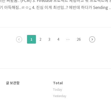
해서만 써봤음.. (FCM) 3. Firebase 프로젝트 세팅하고 뭐 프로젝트에 
아득해짐..ㄹㅇ;; 4. 진심 이게 최선임..? 에반데 하다가 Sending 
ing command-line tools 이런게 있길래 도전 참고로 위 링크에 2가지 방
n)이 있는데 나는 Token을 이용해서 해볼거 Certificate와 Token 방식
cation 한판 정리] APNs / Token Based / Certificat..
1
2
3
4
···
26
글 보관함
Total
Today
Yesterday