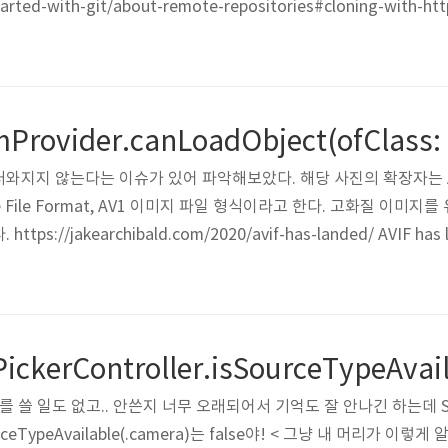
arted-with-git/about-remote-repositories#cloning-with-http
ded modes of authentication. 요게 나왔다. 차근차근 수정해보자! 1
와지지 않는다는 이슈가 있어 파악해보았다. 해당 사진의 확장자는 A
mage File Format, AV1 이미지 파일 형식이라고 한다. 고화질 이
://jakearchibald.com/2020/avif-has-landed/ AVIF has land
e had in 10 years. Let's see how it performs… jakearchiba
VIF가 가장 낮은 파일 크기이면서 여전히 고화질 이미..
PickerController.isSourceTypeAvai
oller를 쓸 일도 없고.. 안쓴지 너무 오래되어서 기억도 잘 안나긴 하는데 
urceTypeAvailable(.camera)는 false야! < 그냥 내 머리가 이