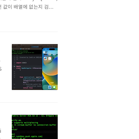
음") # 어떤 값이 배열에 없는지 검사 a
rint("zedd가 있음") # if문에서 아
S
S
v
i