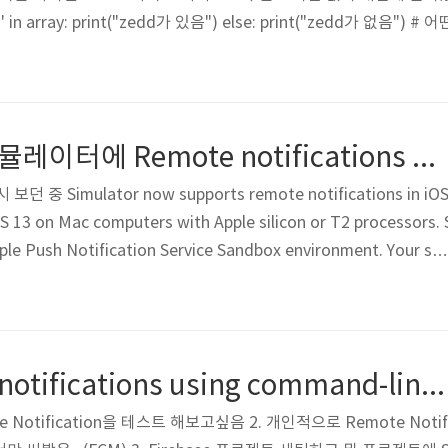
'zedd' in array: print("zedd가 있음") else: print("zedd가 없
 'walker'] if not 'zedd' in array: print("zedd가 없음") else: p
-else 조건문 안을 그냥 비워놨더니 I..
[Xcode 14+] 시뮬레이터에 Remote notifications 보내기
 중 Simulator now supports remote notifications in iO
 13 on Mac computers with Apple silicon or T2 processors. 
ple Push Notification Service Sandbox environment. Your ser
ification to your app running in that simulator by connecting
.sandbox.push.apple.com). Each simulator gener..
Sending push notifications using command-line tools (feat. Token / .p8)
 Notification을 테스트 해보고싶음 2. 개인적으로 Remote Notif