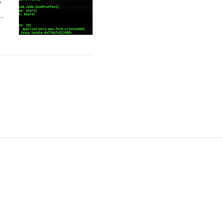
S
p
에