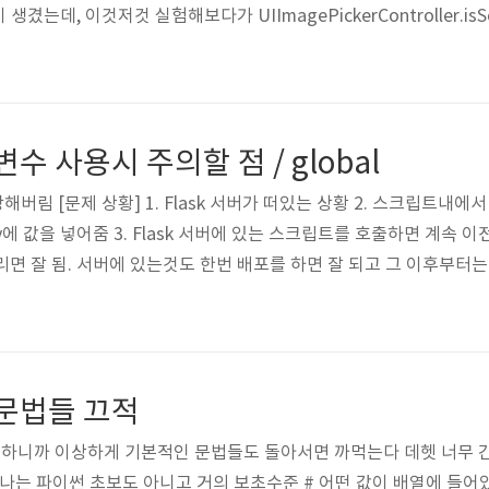
데, 이것저것 실험해보다가 UIImagePickerController.isSourc
or에서 실행했더니 true가 나오는 것이다!! (당연히 false가 나올거라고 
살펴보기로 했다. # isSourceTypeAvailable 정의 : 디바이스가 지정.
 변수 사용시 주의할 점 / global
당해버림 [문제 상황] 1. Flask 서버가 떠있는 상황 2. 스크립트내에서
ary에 값을 넣어줌 3. Flask 서버에 있는 스크립트를 호출하면 계속
 돌리면 잘 됨. 서버에 있는것도 한번 배포를 하면 잘 되고 그 이후부터
라고 의심했는데, 로컬에서는 잘되고 왜 서버에 떠있는것만 문제일까 
다 🙇‍♀️) [원인] my_dict = {} def test(): my_dict["Zedd
초 문법들 끄적
해결하니까 이상하게 기본적인 문법들도 돌아서면 까먹는다 데헷 너무 
는 파이썬 초보도 아니고 거의 보초수준 # 어떤 값이 배열에 들어있는지 검