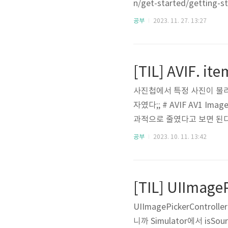
n/get-started/getting-st
n currently recommen
공부
2023. 11. 27. 13:27
ps://github.com/set..
사진첩에서 특정 사진이 불러
자였다;; # AVIF AV1 I
과적으로 줄였다고 보면 된다. https
owser image format we'v
공부
2023. 10. 11. 13:42
F 화질을 비교한 링크인데 A
[TIL] UIImage
UIImagePickerContr
니까 Simulator에서 isSo