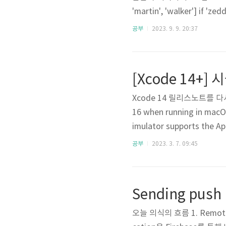
'martin', 'walker'] if 
rray = ['zedd', 'martin',
공부
2023. 9. 9. 20:37
무것도 하지 않고 넘어가기 if
Xcode 14 릴리스노트를 다시 보던
16 when running in macOS
imulator supports the Ap
er can send a remote not
공부
2023. 3. 7. 09:45
to the APNS Sandbox (api
오늘 의식의 흐름 1. Remote