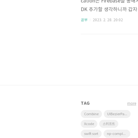
cation은 Firebase를 통
DK 추가할 생각하니까 갑자기 
ush notifications us
공부
2023. 2. 28. 20:02
법(Certiticate, Toke
대한 차이점은 [Remote Notifi
TAG
more
Combine
UIBezierPath
Xcode
스위프트
swift sort
np-complete