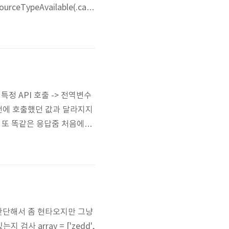
eTypeAvailable(.cam
생각했음) 우선 isSourceT
.
 특정 API 호출 -> 전역변수
 이전에 호출했던 값과 달라지지
는 또 똑같은 응답줌 처음에는
끙끙대다가 동료분의 도움을 받
"] = "Hello" def 매번불리
간단해서 좀 현타오지만 그냥
사 array = ['zedd',