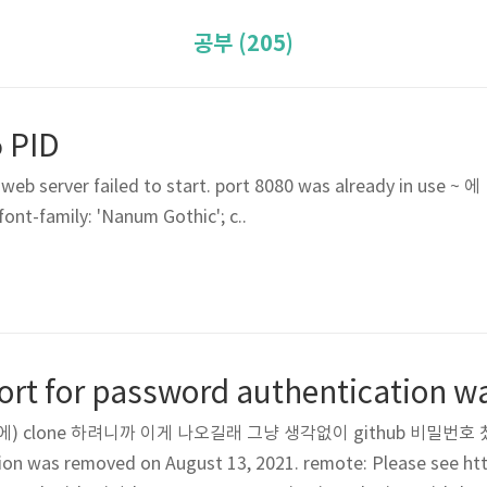
공부 (205)
5 PID
ver failed to start. port 8080 was already in use ~ 에
t-family: 'Nanum Gothic'; c..
clone 하려니까 이게 나오길래 그냥 생각없이 github 비밀번호 쳤더니..
ion was removed on August 13, 2021. remote: Please see ht