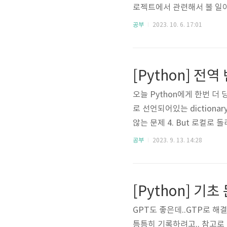
로젝트에서 관련해서 볼 일이 생겼는
era) 위 코드를 Simulat
공부
2023. 10. 6. 17:01
ypeAvailable 공식문서를 
[Python] 전역
오늘 Python에게 한번 더 
로 선언되어있는 diction
않는 문제 4. But 로컬로
API가 캐싱해서 주나.. 
공부
2023. 9. 13. 14:28
아서 원인을 찾을 수 있었다 (감사합니
는함수(): test..
[Python] 기
GPT도 좋은데..GTP로 
틈틈히 기록하려고.. 참고로 나