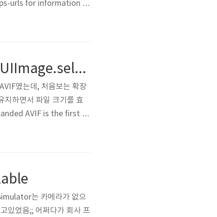
s-urls for information o
. Github 프로필로 이동 htt
[TIL] AVIF. itemProvider.canLoadObject(ofClass: UIImage.self)가 false로 나오는 건에 대하여
VIF였는데, 처음보는 확장
미지를 유지하면서 파일 크기를 효
ed AVIF is the first br
ld.com 위는 JPG, WebP, AVI
lable
Simulator는 카메라가 없으
렇게 알고있었음;; 어쩌다가 회사 프