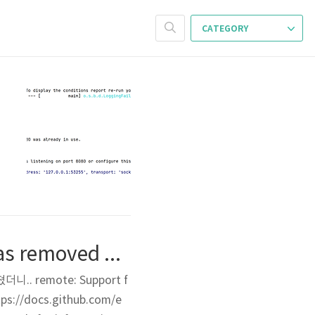
CATEGORY
[Github] Support for password authentication was removed on August 13, 2021 / Fine-grained vs classic
 remote: Support f
tps://docs.github.com/e