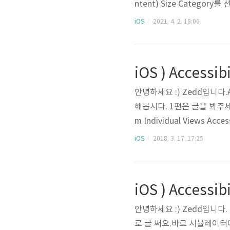
ntent) Size Catego
라, category를 지정하는 것
iOS
2021. 4. 2. 18:06
때, let label = UILabel() 
대충 이렇게 size와 weigh
안녕하세요 :) Zedd입니다.Acc
해봅시다. 1편은 글을 봐주세요! Ac
m Individual Views A
가 포함된 경우, View에 접
iOS
2018. 3. 17. 17:25
하는 다른 View를 포함하지
추가해볼게요. 이렇게 추가하고, 
성을 확인해..
iOS ) Accessib
안녕하세요 :) Zedd입니다
로 글 써요.바로 시뮬레이터에서