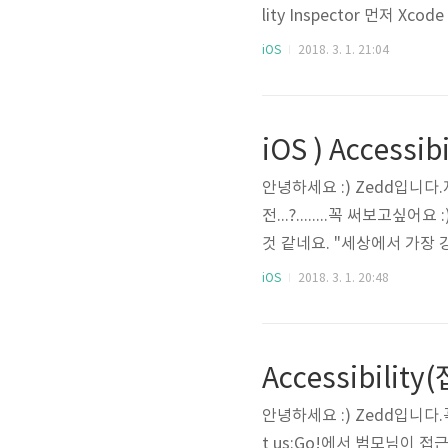
lity Inspector 먼저 Xcode
그럼 이런 화면이 뜰텐데 
iOS
2018. 3. 1. 21:04
당 시뮬레이터가 활성화 되있어
킨 상태여서 둘 다 뜬 것 같아
성에는 Label과 Value와 T
안녕하세요 :) Zedd입니다
전...?........꼭 써보
것 같네요. "세상에서 가장
미합니다." ㅎㅎ이걸 읽으면
iOS
2018. 3. 1. 20:48
있으신 분은 여기에 들어가보
그 중 첫번째인 Accessibili
그전에!!!!!!!! 접근성에는 어
Accessibili
안녕하세요 :) Zedd입니다
t us:Go!에서 범모님이 접