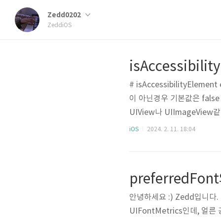
Zedd0202
ZeddiOS
isAccessibilit
# isAccessibilityEle
이 아닌경우 기본값은 false -
UIView나 UIImageVie
요소로 잡힐것이다. 이때, 바깥
iOS
2024. 2. 11. 18:04
cessibilityElement = true
AccessibilityElement
preferredFont
안녕하세요 :) Zedd입니다
UIFontMetrics인데, 얼