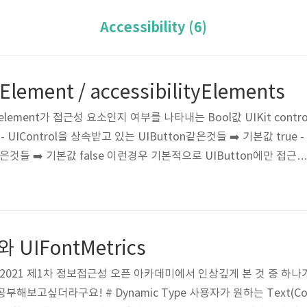
Accessibility (6)
yElement / accessibilityElements
ment element가 접근성 요소인지 여부를 나타내는 Bool값 UIKit contro
 UIControl을 상속받고 있는 UIButton같은것들 ➡️ 기본값 true -
w같은것들 ➡️ 기본값 false 이런경우 기본적으로 UIButton에만 접근성
의 주황색 View에도 접근성 요소에 포함하려면, self.myView.isA
 self.myView.accessibilityLabel = "적절한 accessibilityLabel" i
 프로퍼티를 true로 만들어주면 된다. UIView에 ..
와 UIFontMetrics
. 2021 제1차 정보접근성 오픈 아카데미에서 인상깊게 본 것 중 하나
른 공부해보고싶더라구요! # Dynamic Type 사용자가 원하는 Text(C