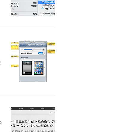
.
할
+
e