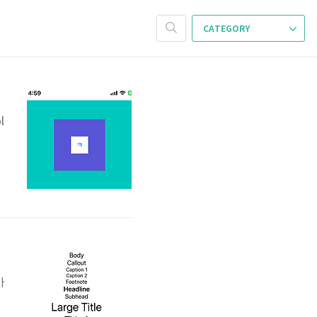
CATEGORY
l
c
s
가
o