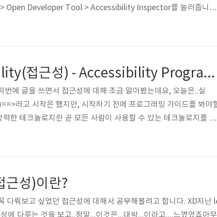
 > Open Developer Tool > Accessibility Inspector를 눌러줍니다
자기가 접근성을 테스트하고 싶은 시뮬레이터나 기기를 눌러주세요. 해
야 뜨는 것 같아요.저는 iPhone 8+ 시뮬레이터와 제 폰을 연결시
요 :) 그럼 이렇게!!!!!접근성을 테스트 할 수 있게 됩니다.접근성 속
raits이런게 있다고 그랬..
iOS ) Accessibility(접근성) - Accessibility Programming Guide for iOS (1)
.저번에 글을 쓰면서 접근성에 대해 조금 알아봤는데요, 오늘은..실
고싶어요 :)==>라고 시작은 했지만, 시작하기 전에 프로그래밍 가이드를 봐야
 강력한 테크놀로지란 곧 모든 사람이 사용할 수 있는 테크놀로지를 의
 뭔가..자극된달까......힘내봅시다.시작할게요.그리고 접근성에 관심
세요. iOS개발자를 위한 접근성을 공부하기 위한 링크가 가득..저는
ty Programming Guide for iOS를 먼저 알려고 하는거구요 ㅎㅎ.. 
떤 종류?가 있는지 먼저 봅시다.. Captioning a..
ty(접근성)이란?
.꼭 다뤄보고 싶었던 접근성에 대해서 공부해볼려고 합니다. XD지난 l
근성에 다루는 것을 보고..정말...이것은...대박...이라고....느꼈었죠아무