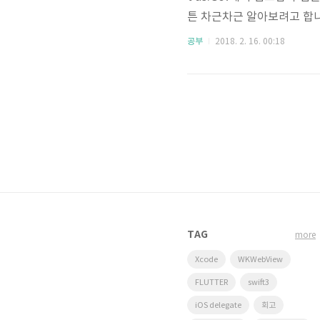
튼 차근차근 알아보려고 합니다!
업 디자인, 사용자 인터페이스
공부
2018. 2. 16. 00:18
사용자의 신체적 특성이나, 지
가능한 많은 사용자가 불편 
때 쓰이는 말이다. 접근성이
있다..
TAG
more
Xcode
WKWebView
FLUTTER
swift3
iOS delegate
회고