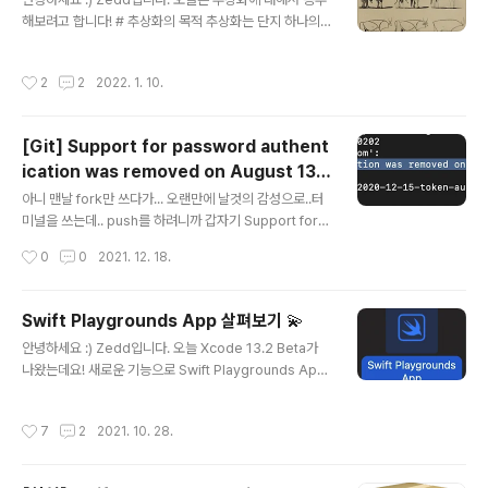
해보려고 합니다! # 추상화의 목적 추상화는 단지 하나의
개념일 뿐이고, 프로그램 세계에서 추상화는 다양한 방식
으로 나타내질 수 있습니다. 그래서 추상화에 대한 정의보
작성시간
2
2
2022. 1. 10.
다는 목적을 보면 좋을 것 같아요. ✔️ 추상화의 목적 == 복
잡성을 이해/극복하기 쉬운 수준으로 단순화하는 것. # 예
시 계좌(Account)로 예를 들어볼게요. [1. 계좌] 계좌의
[Git] Support for password authent
특성은 엄~~청나게 많고 복잡할텐데요. 이 계좌를 프로그
ication was removed on August 13,
램 세계에서 표현하고 싶습니다. 그러기위해 우리가 가장
글 내용
2021. Please use a personal access
먼저 해야하는 일은 class Account {} struct Account
아니 맨날 fork만 쓰다가... 오랜만에 날것의 감성으로..터
{} protocol Account {} 이렇게 '타입'을 정의하는 것이
token instead.
미널을 쓰는데.. push를 하려니까 갑자기 Support for p
죠. 그리고 현실세계 계좌의 모든 특징을 ..
assword authentication was removed on Augus
작성시간
0
0
2021. 12. 18.
t 13, 2021. Please use a personal access token i
nstead. 이런 에러가 떴다. 8월에 변경됐는데 지금 발견
하다니 ㅎㅋ 대단해!!! https://github.blog/2020-12-1
Swift Playgrounds App 살펴보기 💫
5-token-authentication-requirements-for-git-o
글 내용
안녕하세요 :) Zedd입니다. 오늘 Xcode 13.2 Beta가
perations/ Token authentication requirements f
나왔는데요! 새로운 기능으로 Swift Playgrounds App
or Git operations | The GitHub Blog Beginning A
이 나와서 간단히 살펴보려고 합니다. # 프로젝트 생성 ✔️
ugust 13th, 2021, w..
Xcode 13.2 Beta 다운 받기 ✔️ Swift Playgrounds A
작성시간
7
2
2021. 10. 28.
pp 클릭 🤔 : 엥 프로젝트 폴더 어디갔지? 🧑‍💻 : Swift Pl
aygrounds App 은 .xcodeproj가 만들어지지 않습니
다! .swiftpm 확장자로 파일 단 한개가 만들어집니다. ✔️