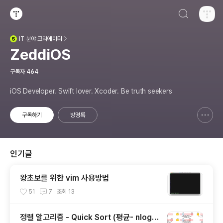
검색하기
티스토리
IT
분야 크리에이터
(새창열림)
ZeddiOS
구독자
464
iOS Developer. Swift lover. Xcoder. Be truth seekers
구독하기
방명록
신고하기 레이어
열기
인기글
왕초보를 위한 vim 사용방법
51
7
조회
13
정렬 알고리즘 - Quick Sort (평균- nlogn,