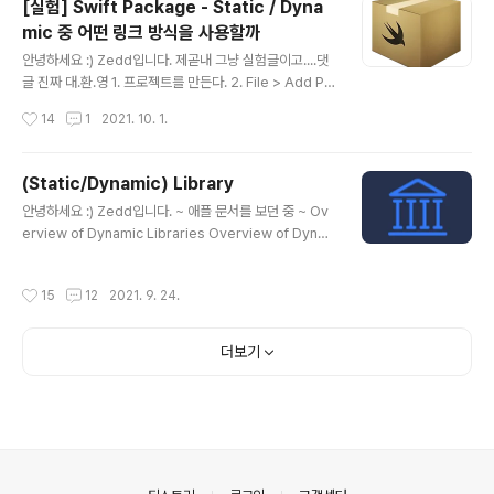
[실험] Swift Package - Static / Dyna
프로젝트 생성 후 화면 ✔️ ContentView 기본적으로 Swi
mic 중 어떤 링크 방식을 사용할까
ftUI base인 듯 하다. [General] 정말 간단한.. 설정만 할
글 내용
수 있다. Accent Color와 App Icon을 누르면 Assets
안녕하세요 :) Zedd입니다. 제곧내 그냥 실험글이고....댓
으로 이동. [Sign..
글 진짜 대.환.영 1. 프로젝트를 만든다. 2. File > Add Pa
ckages Remote에 있는거 먼저 해볼려고... 3. 아무거나
작성시간
14
1
2021. 10. 1.
Add해준다. 4. Package선택 SnapKit의 경우 이렇게 S
napKit SnapKit-Dynamic 으로 나누어진다. 딱봐도 Sn
apKit은 Static, SnapKit-Dynamic은 Dynamic 같음.
(Static/Dynamic) Library
일단 SnapKit을 추가해본다. 추가 완료! 내가 궁금증이 들
글 내용
안녕하세요 :) Zedd입니다. ~ 애플 문서를 보던 중 ~ Ov
었던 부분. .a, .dylib 같은 접미사 없이 그냥..그냥...그냥
erview of Dynamic Libraries Overview of Dyna
있다. 그래서 Static인지 Dynamic인지 궁금했다. 이렇게
mic Libraries Two important factors that determ
선택했으니 진짜 Static인지 알아보자. 빌드 후 executa
ine the performance of apps are their launch tim
ble file을 nm으로 ..
작성시간
15
12
2021. 9. 24.
es and their memory footprints. Reducing the si
ze of an app’s executable file and minimizing its
use of memory once it’s launched make the ap
더보기
developer.apple.com 💁 : 어떤곳은 Static Framew
ork라고 하고..문서에서는 Static Library라고 하고... ..
의안내