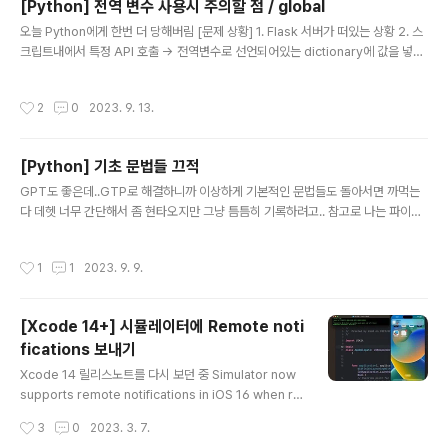
[Python] 전역 변수 사용시 주의할 점 / global
SourceTypeAvailable 공식문서를 살펴보기로 했다. # isSourceTypeAvaila
글 내용
오늘 Python에게 한번 더 당해버림 [문제 상황] 1. Flask 서버가 떠있는 상황 2. 스
ble 정의 : 디바이스가 지정..
크립트내에서 특정 API 호출 -> 전역변수로 선언되어있는 dictionary에 값을 넣어
줌 3. Flask 서버에 있는 스크립트를 호출하면 계속 이전에 호출했던 값과 달라지지
않는 문제 4. But 로컬로 돌리면 잘 됨. 서버에 있는것도 한번 배포를 하면 잘 되고 그
작성시간
2
0
2023. 9. 13.
이후부터는 또 똑같은 응답줌 처음에는 API가 캐싱해서 주나.. 라고 의심했는데, 로
컬에서는 잘되고 왜 서버에 떠있는것만 문제일까 끙끙대다가 동료분의 도움을 받아
서 원인을 찾을 수 있었다 (감사합니다 🙇‍♀️) [원인] my_dict = {} def test(): my_d
[Python] 기초 문법들 끄적
ict["Zedd"] = "Hello" def 매번불리는함수(): test..
글 내용
GPT도 좋은데..GTP로 해결하니까 이상하게 기본적인 문법들도 돌아서면 까먹는
다 데헷 너무 간단해서 좀 현타오지만 그냥 틈틈히 기록하려고.. 참고로 나는 파이썬
초보도 아니고 거의 보초수준 # 어떤 값이 배열에 들어있는지 검사 array = ['zed
d', 'martin', 'walker'] if 'zedd' in array: print("zedd가 있음") else: print("z
작성시간
1
1
2023. 9. 9.
edd가 없음") # 어떤 값이 배열에 없는지 검사 array = ['zedd', 'martin', 'walke
r'] if not 'zedd' in array: print("zedd가 없음") else: print("zedd가 있음") #
if문에서 아무것도 하지 않고 넘어가기 if-else 조건문 안을 그냥 비워놨더니 I..
[Xcode 14+] 시뮬레이터에 Remote noti
fications 보내기
글 내용
Xcode 14 릴리스노트를 다시 보던 중 Simulator now
supports remote notifications in iOS 16 when ru
nning in macOS 13 on Mac computers with Appl
작성시간
3
0
2023. 3. 7.
e silicon or T2 processors. Simulator supports t