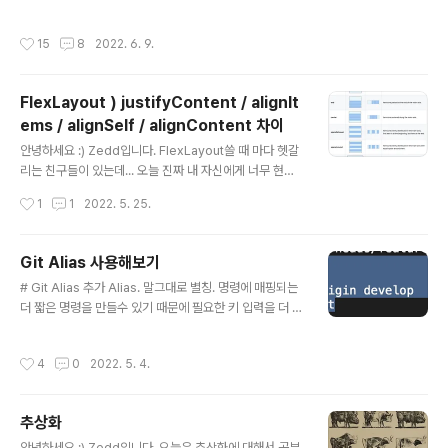
앱은 보통 1. App Store 2. Enterprise (In-House) 3.
이너리 → 다운로드 및 설치 속도가 훨씬 빠름 Xcode 14
Test Fl..
실행하려고 딱 누르면 요런 화면이 뜹니다. watchOS, tv
작성시간
15
8
2022. 6. 9.
OS 시뮬레이터 런타임 다운로드 여부를 내가 선택할 수 있
게 되어 바이너리가 30% 작아졌다고 하는 것 같네요. ✔️
모듈 빌드 및 링크 단계에서 향상된 병렬처리 -> 프로젝트
FlexLayout ) justifyContent / alignIt
빌드 속도가 최대 25% 빨라짐 [기존] Xcode는 Applica
ems / alignSelf / alignContent 차이
tion, framework와 같은 multiple targets을 빌드할
글 내용
때 1. 프레임워크 소스를 컴파일 2. 모듈을 생성 3. Applic
안녕하세요 :) Zedd입니다. FlexLayout쓸 때 마다 헷갈
ation 소스를 Link 하고 컴파일 4. Application을 Li..
리는 친구들이 있는데... 오늘 진짜 내 자신에게 너무 현타
가와서 정리 ㅎ ㅏ₩~~~~~~~~~ # justifyContent 정
작성시간
1
1
2022. 5. 25.
의 : flex container의 main-axis을 따라 정렬을 정의하
는 프로퍼티 기본값 : start 가능한 값 : start / end / cen
ter / spaceBetween / spaceAround / spaceEven
Git Alias 사용해보기
ly 저는 대충 뭐 워드나 한글의 글자 정렬과 비슷하다고 생
글 내용
# Git Alias 추가 Alias. 말그대로 별칭. 명령에 매핑되는
각했기에 direction을 row로 테스트 해봅시다. rootCo
더 짧은 명령을 만들수 있기 때문에 필요한 키 입력을 더 줄
ntainer.flex.height(100) .direction(.row) .backgro
일 수 있어 효율적이다. git pull origin develop alias를
undColor(.systemYellow) .define { flex i..
등록하려면 git config -옵션 alias.{alias 이름} '{alias
작성시간
4
0
2022. 5. 4.
를 지정할 명령어}' 이렇게 하고 터미널에 입력하면 된다. e
x. // global git config --global alias.pd fetch 'pull
origin develop' // local git config alias.pd 'pull or
추상화
igin develop' git config --local alias.pd 'pull origi
글 내용
n develop' 이런식. ⚠️ [주의] ⚠️ - pull origin ..
안녕하세요 :) Zedd입니다. 오늘은 추상화에 대해서 공부