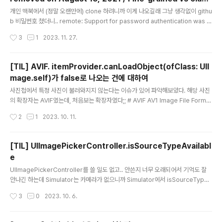
글 내용
ic
개인 맥북에서 (정말 오랜만에) clone 하려니까 이게 나오길래 그냥 생각없이 githu
b 비밀번호 쳤더니.. remote: Support for password authentication was r
emoved on August 13, 2021. remote: Please see https://docs.github.
작성시간
3
1
2023. 11. 27.
com/en/get-started/getting-started-with-git/about-remote-reposit
ories#cloning-with-https-urls for information on currently recommen
ded modes of authentication. 요게 나왔다. 차근차근 수정해보자! 1. Github
[TIL] AVIF. itemProvider.canLoadObject(ofClass: UII
프로필로 이동 https://github.com/set..
mage.self)가 false로 나오는 건에 대하여
글 내용
사진첩에서 특정 사진이 불러와지지 않는다는 이슈가 있어 파악해보았다. 해당 사진
의 확장자는 AVIF였는데, 처음보는 확장자였다;; # AVIF AV1 Image File Forma
t, AV1 이미지 파일 형식이라고 한다. 고화질 이미지를 유지하면서 파일 크기를 효과
작성시간
2
1
2023. 10. 11.
적으로 줄였다고 보면 된다. https://jakearchibald.com/2020/avif-has-land
ed/ AVIF has landed AVIF is the first browser image format we've had
in 10 years. Let's see how it performs… jakearchibald.com 위는 JPG,
[TIL] UIImagePickerController.isSourceTypeAvailabl
WebP, AVIF 화질을 비교한 링크인데 AVIF가 가장 낮은 파일 크기이면서 여전히 고
e
화질 이미..
글 내용
UIImagePickerController를 쓸 일도 없고.. 안쓴지 너무 오래되어서 기억도 잘
안나긴 하는데 Simulator는 카메라가 없으니까 Simulator에서 isSourceTypeA
vailable(.camera)는 false야! < 그냥 내 머리가 이렇게 알고있었음;; 어쩌다가 회
작성시간
3
0
2023. 10. 6.
사 프로젝트에서 관련해서 볼 일이 생겼는데, 이것저것 실험해보다가 UIImagePic
kerController.isSourceTypeAvailable(.camera) 위 코드를 Simulator에서
실행했더니 true가 나오는 것이다!! (당연히 false가 나올거라고 생각했음) 우선 is