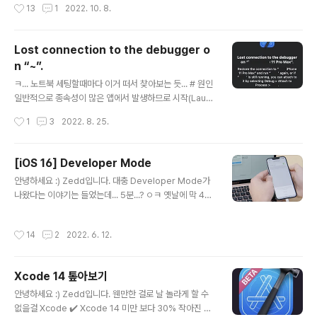
작성시간
13
1
2022. 10. 8.
다. 대..
없이 진행했던것 같다. Remote Notification관련하여
테스트해보고 싶은게 생겼는데, 관련하여 똑같은 작업을
하기전에 나 스스로 정리해보고싶은것들이 몇가지 있어 정
Lost connection to the debugger o
리해보려고 한다. # Notification종류 - local → 앱에서
n “~”.
직접 만드는 notification - remote → 서버 등 원격(re
글 내용
mote)에서 만들어지는 notification # APNs Apple P
ㅋ... 노트북 세팅할때마다 이거 떠서 찾아보는 듯... # 원인
ush Notification service의 약자로. 앱에 notification
일반적으로 종속성이 많은 앱에서 발생하므로 시작(Laun
을 보낼 수 있도록 애플이 만든 서비스이다. Remo..
ch)하는 데 오래 걸림 -> 디버거가 중단되는 현상. # 해결
작성시간
1
3
2022. 8. 25.
방법 ⚠️ 어떤 사람이 Apple 개발자분과 이야기 하다가 얻
은 정보라 해결이 안될 수 있음 ⚠️ 1. home directory
(~) 에 .lldbinit 파일을 만든다. nano .lldbinit 저는 나노
[iOS 16] Developer Mode
충이어서 ^-^ 2. .lldbinit에 settings set plugin.proc
글 내용
안녕하세요 :) Zedd입니다. 대충 Developer Mode가
ess.gdb-remote.packet-timeout 300 추가 3. 빌
나왔다는 이야기는 들었는데... 5분...? ㅇㅋ 옛날에 막 40
드 Xcode 재시작하라는 말도 있던데, 저는 안해도 잘 되
분씩 어떻게 봤지ㅎ # What is Developer Mode - 기
더라구요~
본적으로 비활성화 되어있음. 명시적으로 개발자모드로 등
작성시간
14
2
2022. 6. 12.
록(enroll)해야함. - 등록하면 재부팅 및 시스템 업데이트
후에도 유지 # 왜 생김 - 잠재적으로 유해한 소프트웨어를
실수로 기기에 설치하지 못하도록 보호 - 개발자 전용 기능
Xcode 14 톺아보기
으로 노출되는 공격(attack) 경로를 줄임 Developer M
글 내용
ode의 핵심은 이겁니다. 잠재적으로 유해한 소프트웨어를
안녕하세요 :) Zedd입니다. 웬만한 걸로 날 놀라게 할 수
실수로 기기에 설치하지 못하도록 보호 소프트웨어.. 그냥
없을걸 Xcode ✔️ Xcode 14 미만 보다 30% 작아진 바