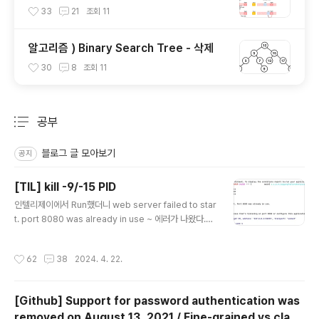
최악- n^2)
33
21
조회
11
알고리즘 ) Binary Search Tree - 삭제
30
8
조회
11
공부
분류 전체보기
주요 글 목록
블로그 글 모아보기
공지
[TIL] kill -9/-15 PID
글 내용
인텔리제이에서 Run했더니 web server failed to star
t. port 8080 was already in use ~ 에러가 나왔다.<s
pan style="font-family: 'Nanum Gothic'; c..
작성시간
62
38
2024. 4. 22.
[Github] Support for password authentication was
removed on August 13, 2021 / Fine-grained vs class