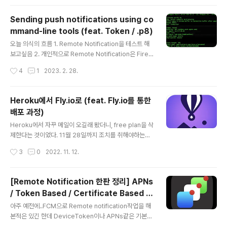
he Apple Push Notification Service Sandbox en
vironment. Your server can send a remote notifi
Sending push notifications using co
cation to your app running in that simulator by c
mmand-line tools (feat. Token / .p8)
onnecting to the APNS Sandbox (api.sandbox.p
글 내용
ush.apple.com). Each simulator gener..
오늘 의식의 흐름 1. Remote Notification을 테스트 해
보고싶음 2. 개인적으로 Remote Notification은 Fireb
ase를 통해서만 써봤음.. (FCM) 3. Firebase 프로젝트
작성시간
4
1
2023. 2. 28.
세팅하고 뭐 프로젝트에 SDK 추가할 생각하니까 갑자기
아득해짐..ㄹㅇ;; 4. 진심 이게 최선임..? 에반데 하다가 Se
nding push notifications using command-line to
Heroku에서 Fly.io로 (feat. Fly.io를 통한
ols 이런게 있길래 도전 참고로 위 링크에 2가지 방법(Ce
배포 과정)
rtiticate, Token)이 있는데 나는 Token을 이용해서 해
글 내용
볼거 Certificate와 Token 방식에 대한 차이점은 [Rem
Heroku에서 자꾸 메일이 오길래 봤더니, free plan을 삭
ote Notification 한판 정리] APNs / Token Based /
제한다는 것이었다. 11월 28일까지 조치를 취해야하는데
Certificat..
내 작고..작은....너무 작아서 안보이는 토이 프로젝트 하나
작성시간
3
0
2022. 11. 12.
에 plan을 업그레이드 할만한 가치는 없다고 느껴져서(?)
대체제를 찾다 Fly.io를 발견했다. Heroku 미안 # Fly.io
가입 https://fly.io 로 가서 가입을 해주고.. $ brew inst
[Remote Notification 한판 정리] APNs
all flyctl 하라는대로 명령어를 터미널에 입력해준다. Her
/ Token Based / Certificate Based / .
oku처럼 로그인을 해야하는데, $ flyctl auth login 터미
글 내용
p8과 .p12
널에 입력하면 알아서 브라우저 열리고 로그인되어있으면
아주 예전에..FCM으로 Remote notification작업을 해
알아서 잘 넘어간다. # 카드 등록 일단 카드를 등록해야한
본적은 있긴 한데 DeviceToken이나 APNs같은 기본적
다. 무료 Plan을 사용하려고 해도 카드를 일단 등록해야한
인것들은 알았어도 전체적인 플로우에 대한 정확한 이해가