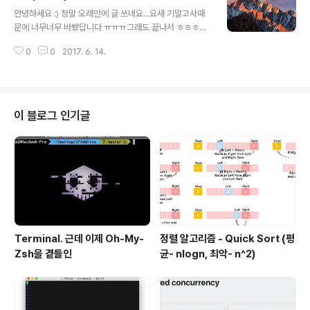
글 내용
사람에게 가는 것 처럼 보이죠. 바로 이렇게요.하지만, 사실
안녕하세요 :) 정말 오래만에 글 쓰네요...요새 기말고사때
은 "네트워크"라는 통신망을 거쳐서 나에게 데이터가 오는
문에 너무너무 바빴답니다 ㅠㅠㅠ그래도 끝나서 ㅎㅎㅎㅎ
것이랍니다. "데이터"를 전송하려면 반드시 이 "네트워
이제 글 하나하나 쓰려구요XD원래 여러 글 써놓은 거 중에
크"라는 곳을 거쳐야해요. 바로 이렇게요!우리가 네트워크
0
0
2017. 6. 14.
서 하나 골라서 계속 이어서 쓰고 올릴려고 했는데.. 오늘
로 데이터를 전송하기도 하지만, 데이터를 받을 때도 있죠?
한가지 안 사실이 있어서 이거 올릴려구요 ㅎㅎ뭐냐면..제..
그래서 화살표가 저렇..
깨끗해진.....바탕화면...얼마전에 이클립스로 코딩하다가
잘못해서 바탕화면에 있는게 다 날아갔습니다.(이클립스
진짜 나븐넘이에요 진짜로 진짜 어떻게 휴지통에도 안들어
이 블로그 인기글
가고 다 삭제할 수 있는지 진짜 지가 먼데 진짜 아 화나)그
래서...제가 코딩한것도 다 날아가고.. 근데 제 git에 이렇게
스위프트PS들은 다 올려놔서 ㅎㅎ 이걸 받아야겠다고 생
각을 했죠. 저는 1. 클론을 받는다.2. Git init을 하고, add
하고,..
Terminal. 근데 이제 Oh-My-
정렬 알고리즘 - Quick Sort (평
Zsh을 곁들인
균- nlogn, 최악- n^2)