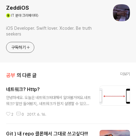
ZeddiOS
(새창열림)
IT
분야 크리에이터
iOS Developer. Swift lover. Xcoder. Be truth
seekers
구독하기
더보기
공부
의 다른 글
네트워크? Http?
글 내용
안녕하세요. 오늘은 네트워크에대해서 알아볼거에요.네트
워크? 말만 들어봤지,. 네트워크가 뭔지 설명할 수 있으신
가요 ㅎㅎ그냥..어..네트워크..! 그..컴퓨터들끼리..통신..하
2
0
2017. 6. 16.
는..네트워크 ㅎㅎ 맞아요!네트워크는 "데이터전송을 할 수
있는 통신 망"이랍니다. 여기서 "데이터"란, 이미지, 텍스
트, 동영상,...등등 을 말해요. 우리가 누군가에게 "데이
Git ) 내 repo 클론해서 그대로 쓰고싶다!!!
터"를 보낸다고 합시다. 우리눈에는 이 데이터가 바로 그