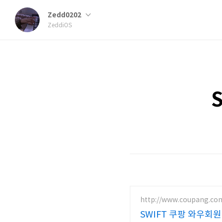
Zedd0202
ZeddiOS
S
http://www.coupang.co
SWIFT 쿠팡 와우회