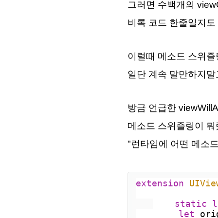
그러면 수백개의 viewCo
비록 코드 한줄일지도 
이럴때 메소드 스위즐링을 
일단 계속 말만하지말
방금 언급한 viewWil
메소드 스위즐링이 뭐랬
"런타임에 어떤 메소드
extension
UIVie
static
l
let
 ori