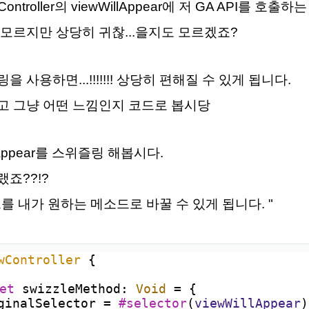
ntroller의 viewWillAppear에 저 GA API를 호출
모르지만 상당히 귀찮...을지도 모르겠죠?
사용하면...!!!!!!! 상당히 편해질 수 있게 됩니다.
고 그냥 어떤 느낌인지 코드로 봅시당
lAppear를 스위즐링 해봅시다.
죠??!?
를 내가 원하는 메소드로 바꿀 수 있게 됩니다. "
wController
{
et
 swizzleMethod: 
Void
=
 {
ginalSelector 
=
#selector
(
viewWillAppear
)