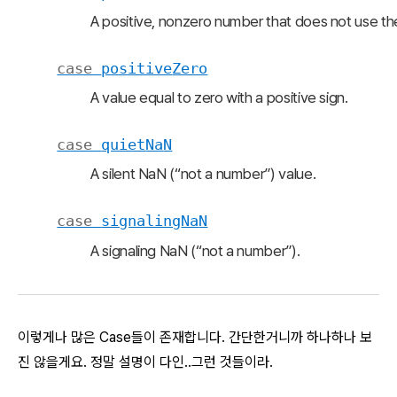
A positive, nonzero number that does not use the f
case
positive
Zero
A value equal to zero with a positive sign.
case
quiet
Na
N
A silent NaN (“not a number”) value.
case
signaling
Na
N
A signaling NaN (“not a number”).
이렇게나 많은 Case들이 존재합니다. 간단한거니까 하나하나 보
진 않을게요. 정말 설명이 다인..그런 것들이라.