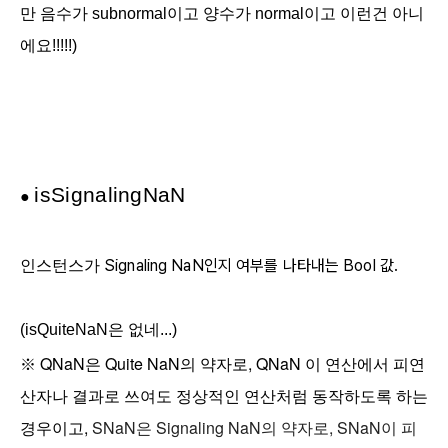
만 음수가 subnormal이고 양수가 normal이고 이런건 아니
에요!!!!!)
is
Signaling
Na
N
●
Signaling
NaN인지 여부를 나타내는 Bool 값.
인스턴스가
(isQuiteNaN은 없네...)
QNaN
Quite NaN
, QNaN
※
은
의
약자로
이
연산에서
피연
산자나
결과로
쓰여도
정상적인
연산처럼
동작하도록
하는
,
SNaN
Signaling NaN
, SNaN
경우이고
은
의
약자로
이
피