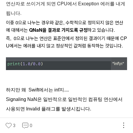
CPU
Exception
연산자로
쓰이거게
되면
에서
에러를
내게
.
됩니다
0
,
이중
으로
나누는
경우와
같은
수학적으로
정의되지
않은
연산
QNaN
.
에
대해서는
을
결과로
가지도록
규정
하고
있습니다
,
0
CP
즉
으로
나누는
연산은
표준안에서
정의된
결과이기
때문에
U
.
에서는
에러를
내지
않고
정상적인
값처럼
동작하는
것입니다
하지만 왜 Swift에서는 inf지....
Signaling NaN은 일반적으로 일반적인 컴퓨팅 연산에서
사용되면 Invalid 플래그를 발생시킵니다.
3
0