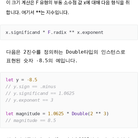
이 크기 계산은 F 유형의 부동 소수점 값 x에 대해 다음 형식을 취
합니다. 여기서 **는 지수입니다.
x.significand * 
F
다음은 2진수를 정의하는 Double타입
의 인스턴스로
표현된 숫자 -8.5의 예입니다.
let
 y = 
-
8.5
// y.sign == .minus
// y.significand == 1.0625
// y.exponent == 3
let
 magnitude = 
1.0625
 * 
Double
(
2
 ** 
3
// magnitude == 8.5