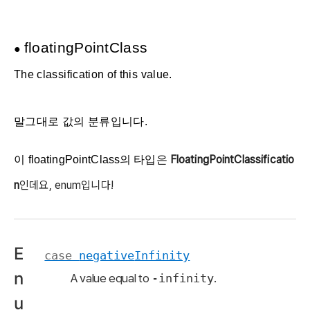
floating
Point
Class
●
The classification of this value.
말그대로 값의 분류입니다.
Floating
Point
Classificatio
이
floating
Point
Class의 타입은
n
인데요, enum입니다!
E
case
negative
Infinity
n
A value equal to
-infinity
.
u