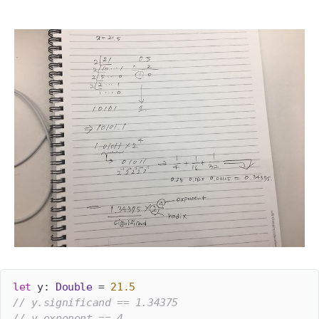
let
 y: 
Double
 = 
21.5
// y.significand == 1.34375
// y.exponent == 4