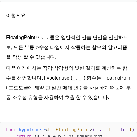
이렇게요.
FloatingPoint프로토콜은 일반적인 산술 연산을 선언하므
로, 모든 부동소수점 타입에서 작동하는 함수와 알고리즘
을 작성 할 수 있습니다.
다음 예제에서는 직각 삼각형의 빗변 길이를 계산하는 함
수를 선언합니다. hypotenuse (_ : _ :) 함수는 FloatingPoin
t 프로토콜에 제약 된 일반 매개 변수를 사용하기 때문에 부
동 소수점 유형을 사용하여 호출 할 수 있습니다.
func
hypotenuse
<
T
: 
FloatingPoint
>
(
_
a
: 
T
, 
_
b
: 
T
)
 
return
 (a 
*
 a 
+
 b 
*
 b).squareRoot()
