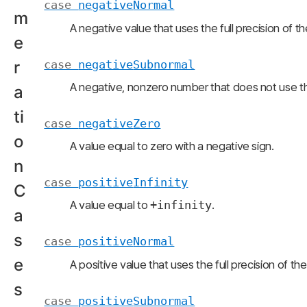
case
negative
Normal
m
A negative value that uses the full precision of th
e
case
negative
Subnormal
r
A negative, nonzero number that does not use the 
a
ti
case
negative
Zero
o
A value equal to zero with a negative sign.
n
case
positive
Infinity
C
A value equal to
+infinity
.
a
s
case
positive
Normal
e
A positive value that uses the full precision of th
s
case
positive
Subnormal