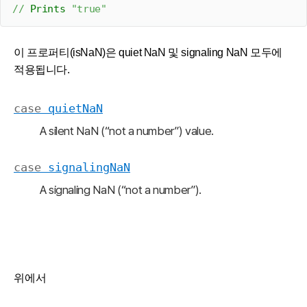
//
 Prints 
"true"
이 프로퍼티(isNaN)은
quiet
NaN 및
signaling
NaN 모두에
적용됩니다.
case
quiet
Na
N
A silent NaN (“not a number”) value.
case
signaling
Na
N
A signaling NaN (“not a number”).
위에서