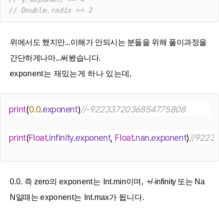
// Double.radix == 2
위에서도 했지만...이해가 안되시는 분들을 위해 풀이과정을
간단하게나마...써봤습니다.
exponent는 재밌는게 하나 있는데,
print
(
0.0
.
exponent
)
//-9223372036854775808
print
(
Float
.
infinity
.
exponent
, 
Float
.
nan
.
exponent
)
//9223
0.0. 즉 zero의
exponent는
Int
.min
이며,
+/-infinity 또는 Na
N일때는
exponent는
Int
.max가 됩니다.