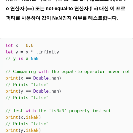
o 연산자 (==) 또는 not-equal-to 연산자 (! =) 대신 이 프로
퍼티를 사용하여 값이 NaN인지 여부를 테스트합니다.
let
 x = 
0.0
let
//
 y 
is
 a 
NaN
//
 Comparing 
with
 the equal-to operator never retu
print
(x == 
Double
//
 Prints 
"false"
print
(y == 
Double
//
 Prints 
"false"
//
 Test 
with
 the 
'isNaN'
 property instead
print
(x.
isNaN
//
 Prints 
"false"
print
(y.
isNaN