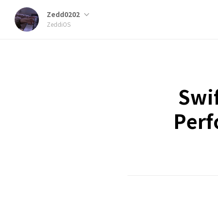
Zedd0202
ZeddiOS
Swif
Per