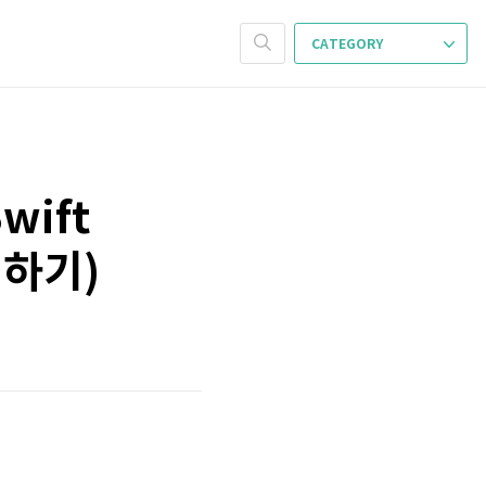
CATEGORY
Swift
해하기)