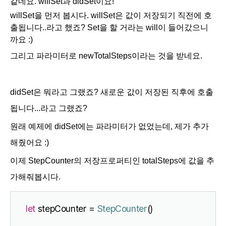
같네요. willSet과 didSet이요!
willSet을 먼저 봅시다. willSet은
값이 저장되기
직전에 호
출
됩니다..라고 했죠? Set을 할 거라는 will이 들어갔으니
까요 :)
그리고 파라미터로
newTotalSteps이라는 것을 받네요.
didSet은 뭐라고 그랬죠?
새로운 값이 저장된
직후에 호출
됩니다...라고 그랬죠?
원래 예제에 didSet에는 파라미터가 없었는데, 제가 추가
해줬어요 :)
이제 StepCounter의 저장프로퍼티인
totalSteps에 값을 추
가해줘봅시다.
let
 stepCounter = 
StepCounter
()