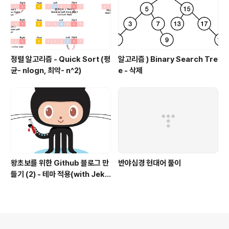
정렬 알고리즘 - Quick Sort (평
알고리즘 ) Binary Search Tre
균- nlogn, 최악- n^2)
e - 삭제
왕초보를 위한 Github 블로그 만
반야심경 현대어 풀이
들기 (2) - 테마 적용(with Jekyl
l)
의안내