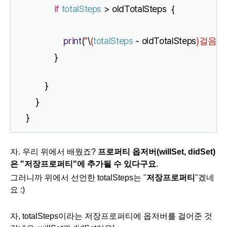
if
totalSteps
 > oldTotalSteps  {
print
(
"
\
(
totalSteps
 - oldTotalSteps
)
걸음이
            }
        }
    }
}
자. 우리 위에서 배웠죠?
프로퍼티 옵저버(willSet, didSet)
은 "저장프로퍼티"에 추가될 수 있다구요
.
그러니까 위에서 선언한 totalSteps는 "
저장프로퍼티
"겠네
요 :)
자, totalSteps이라는 저장프로퍼티에 옵저버를 걸어준 것