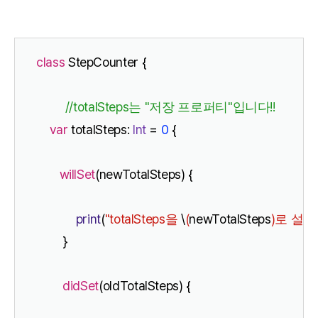
class
 StepCounter {
 //totalSteps
 "
"
!!
는
저장
프로퍼티
입니다
var
 totalSteps: 
Int
 = 
0
 {
willSet
(newTotalSteps) {
print
(
"totalSteps
\
(
newTotalSteps
)
을
로
설정
        }
didSet
(oldTotalSteps) {