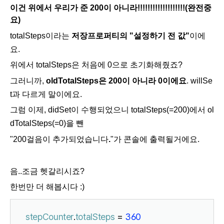
이건 위에서 우리가 준 200이 아니라!!!!!!!!!!!!!!!!!!!(완전중
요)
totalSteps이라는
저장프로퍼티의 "설정하기 전 값"
이에
요.
위에서 totalSteps은 처음에 0으로 초기화해줬죠?
그러니까,
oldTotalSteps은 200이 아니라 0이에요
. willSe
t과 다르게 말이에요.
그럼 이제, didSet이 수행되었으니 totalSteps(=200)에서 ol
dTotalSteps(=0)을 뺀
"
200
걸음이
추가되었습니다
.
"가 콘솔에 출력될거에요.
음..조금 헷갈리시죠?
한번만 더 해봅시다 :)
stepCounter
.
totalSteps
 = 
360