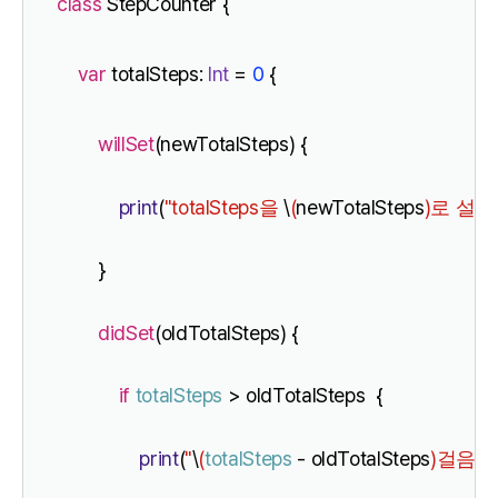
class
 StepCounter {
var
 totalSteps: 
Int
 = 
0
 {
willSet
(newTotalSteps) {
print
(
"totalSteps
\
(
newTotalSteps
)
을
로
설정
        }
didSet
(oldTotalSteps) {
if
totalSteps
 > oldTotalSteps  {
print
(
"
\
(
totalSteps
 - oldTotalSteps
)
걸음이