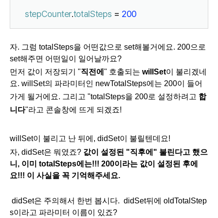
stepCounter
.
totalSteps
 = 
200
자. 그럼 totalSteps을 어떤값으로 set해볼거에요. 200으로
set해주면 어떤일이 일어날까요?
먼저 값이 저장되기 "
직전에
" 호출되는
willSet
이 불리겠네
요. willSet의 파라미터인
newTotalSteps에는 200이 들어
가게 될거에요. 그리고 "
totalSteps
을
200
로
설정하려고
합
니다
"라고 콘솔창에 뜨게 되겠죠!
willSet이 불리고 난 뒤에, didSet이 불릴텐데요!
자, didSet은 뭐였죠?
값이 설정된 "직후에" 불린다고 했으
니, 이미 totalSteps에는!!! 200이라는 값이 설정된 후에
요!!! 이 사실을 꼭 기억해주세요.
didSet은 주의해서 한번 봅시다. didSet뒤에
oldTotalStep
s이라고 파라미터 이름이 있죠?