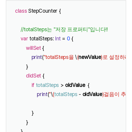
class
 StepCounter {
//totalSteps
 "
"
!!
는
저장
프로퍼티
입니다
var
 totalSteps: 
Int
 = 
0
 {
willSet
 {
print
(
"totalSteps
\
(
newValue
)
을
로
설정하려
        }
didSet
 {
if
totalSteps
 > 
oldValue
  {
print
(
"
\
(
totalSteps
 - 
oldValue
)
걸음이
추가
            }
        }
    }