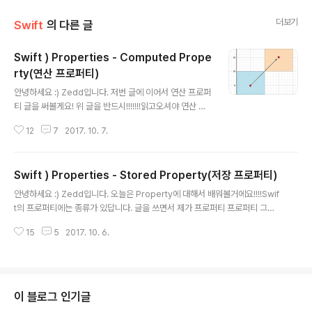
더보기
Swift
의 다른 글
Swift ) Properties - Computed Prope
rty(연산 프로퍼티)
글 내용
안녕하세요 :) Zedd입니다. 저번 글에 이어서 연산 프로퍼
티 글을 써볼게요! 위 글을 반드시!!!!!!!읽고오셔야 연산 프
로퍼티 글도 이해가 잘 되실거에요 :) 그럼 시작할게요 ~.~
12
7
2017. 10. 7.
Computed Property(연산 프로퍼티) 자 저번시간에 연
산프로퍼티는 값을 "저장"하기 보다는 그때그때 특정한 연
산을 통해 값을 리턴해준다고 그랬죠? 그리고 클래스, 구조
Swift ) Properties - Stored Property(저장 프로퍼티)
체에서 사용된다고 그랬어요. 클래스, 구조체는 저장 프로
글 내용
퍼티 이외에도 값을 저장하지 않는 연산 프로퍼티를 정의
안녕하세요 :) Zedd입니다. 오늘은 Property에 대해서 배워볼거에요!!!!Swif
할 수 있는데, 바로 getter와 setter를 통해 다른 프로퍼
t의 프로퍼티에는 종류가 있답니다. 글을 쓰면서 제가 프로퍼티 프로퍼티 그러
티와 간접적으로 값을 검색하고 세팅합니다. 네!!!우리에게
는데, 딱 이건 무슨 프로퍼티다!!!라고 확실하게 적고싶어서...ㅎㅎ그래서 정리해
익숙한 getter와 setter가 나왔어요. 바로 이 getter와 s
15
5
2017. 10. 6.
보려고 합니다.역시나 Swift를 모를땐 Swift 문서 가이드를 봐야겠죠?이 글도
etter들이 "연산 프로퍼티"입니다. A..
를 번역하는 수준이 될 것 같네요. 시작할게요! Property는 한글로 "프로퍼
티"라고 언급할게요 :) Properties "프로퍼티"는 값을 특정 클래스(class), 구
조체(struct), 열거형(enum)과 연결합니다. 먼저 Swift의 프로퍼티에는 크게
세가지가 있어요. ● Stored Property(저장 프로퍼티)● Computed Prop
이 블로그 인기글
erty(연산 프로퍼티)● T..