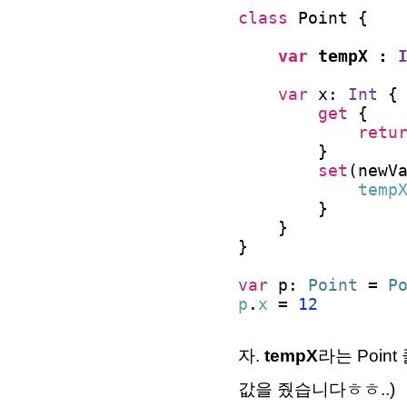
class
Point {
var
tempX :
var
x:
Int
{
get
{
retu
}
set
(newV
temp
}
}
}
var
p:
Point
=
P
p
.
x
=
12
자.
tempX
라는 Poi
값을 줬습니다ㅎㅎ..)