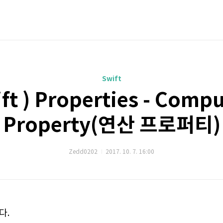
Swift
ft ) Properties - Comp
Property(연산 프로퍼티)
Zedd0202
2017. 10. 7. 16:00
다.