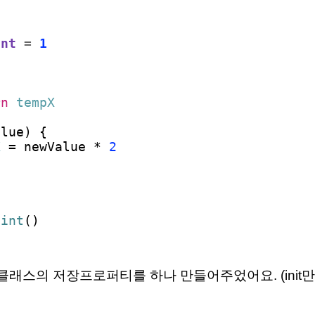
Int
=
1
rn
tempX
alue) {
X
= newValue *
2
oint
()
nt 클래스의 저장프로퍼티를 하나 만들어주었어요. (ini