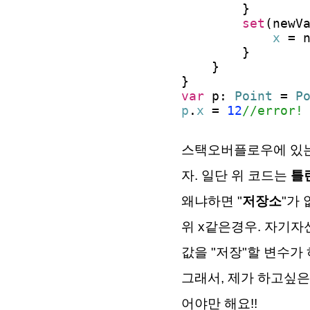
}
set
(newV
x
= n
}
}
}
var
p:
Point
=
P
p
.
x
=
12
//error!
스택오버플로우에 있는
자. 일단 위 코드는
틀
왜냐하면 "
저장소
"가
위 x같은경우. 자기
값을 "저장"할 변수가
그래서, 제가 하고싶은 
어야만 해요!!