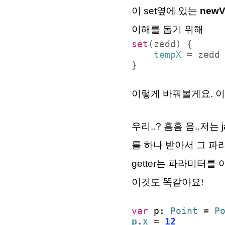
이 set옆에 있는
newV
이해를 돕기 위해
set
(zedd) {
tempX
= zedd
}
이렇게 바꿔볼게요. 이
우리..? 흠흠 음..저는 
를 하나 받아서 그 파
getter는 파라미터
이것도 똑같아요!
var
p:
Point
=
P
p
.
x
=
12