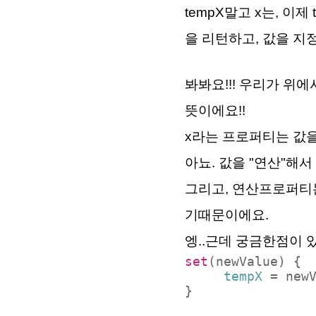
tempX말고 x는, 이제
을 리턴하고, 값을 지정
봐봐요!!! 우리가 위
뜻이에요!!
x라는 프로퍼티는 값
아뇨. 값을 "연산"해
그리고, 연산프로퍼티는
기때문이에요.
엥..근데 궁금한점이 
set
(newValue) {
tempX
= new
}