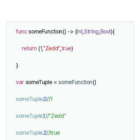
func
 someFunction() -> (
Int
,
String
,
Bool
){
return
 (
1
,
"Zedd"
,
true
)
}
var
 someTuple = 
someFunction
()
someTuple
.
0
//1
someTuple
.
1
//"Zedd"
someTuple
.
2
//true