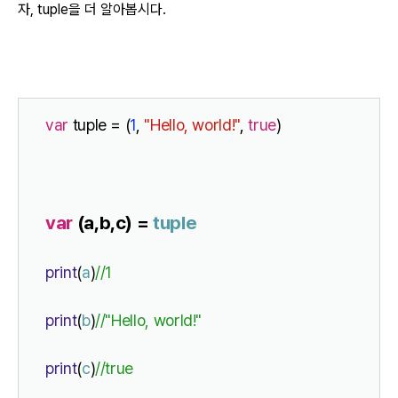
자, tuple을 더 알아봅시다.
var
 tuple = (
1
, 
"Hello, world!"
, 
true
)
var
 (a,b,c) = 
tuple
print
(
a
)
//1
print
(
b
)
//"Hello, world!"
print
(
c
)
//true