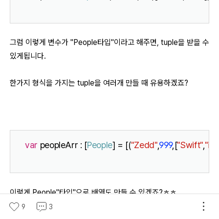
그럼 이렇게 변수가 "People타입"이라고 해주면, tuple을 받을 수
있게됩니다.
한가지 형식을 가지는 tuple을 여러개 만들 때 유용하겠죠?
var
 peopleArr : [
People
] = [(
"Zedd"
,
999
,[
"Swift"
,
"iO
이렇게 People"타입"으로 배열도 만들 수 있겠죠?ㅎㅎ
9
3