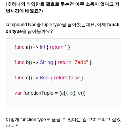
(
※하나의 타입만을 괄호로 묶는건 아무 소용이 없다고 저
번시간에 배웠죠?
)
compound type중 tuple type을 담아봤는데요, 이제
functi
on type
을 담아볼까요?
func
 a() -> 
Int 
{ 
return
1
 }
func
 b() -> 
String 
{ 
return
"Zedd"
 }
func
 c() -> 
Bool 
{ 
return
false
 }
var
 functionTuple = (
a
(), 
b
(), 
c
())
이렇게 function type도 담을 수 있다는 걸 보여드리고 싶었
어요 :)