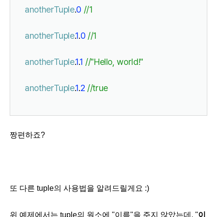
anotherTuple
.
0 
//1
anotherTuple
.
1
.
0 
//1
anotherTuple
.
1
.
1 
//"Hello, world!"
anotherTuple
.
1
.
2 
//true
짱편하죠?
또 다른 tuple의 사용법을 알려드릴게요 :)
위 예제에서는 tuple의 원소에 "이름"을 주지 않았는데, "
이