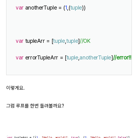
var
 anotherTuple = (
1
,(
tuple
))
var
 tupleArr = [
tuple
,
tuple
]
//OK
var
 errorTupleArr = [
tuple
,
anotherTuple
]
//error!!!!
이렇게요.
그럼 루프를 한번 돌려볼까요?