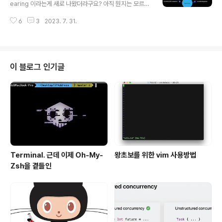
진짜 또라인가?? 싶었다. 아니 이걸 왜 이미지로 넣으세요.
earing 이라는게 새로 나왔더라구요? 아직 뭔지는 모르지
하~~~~ 이미지로 넣어서 미안합니다. [첫번째 시도] CA
만 살짝 맛있을지도 # viewIsAppearing 다들 잘 알고계
GradientLayer만들고 이것저것 해보는데, 나는 첫번째
6
3
2023. 7. 31.
시다시피 ViewController의 View의 가시성이 변경될때
그림처럼 경계선이 진짜 다 풀어..
마다 ViewController는 자체 인스턴스 메소드를 호출합
니다. 익숙한 3개의 메소드와 이 메소드가 언제 불리는지
를 살펴보겠습니다. 1. viewDidLoad - ViewControlle
r의 view가 메모리에 올라가면 불림 2. viewWillAppea
이 블로그 인기글
r - View가 View hierarchy에 추가될 예정임을 ViewC
ontroller에게 알림 3. viewDidAppear - View가 Vie
w hierarchy에 추가되었음을 Vie..
Terminal. 근데 이제 Oh-My-
왕초보를 위한 vim 사용방법
Zsh을 곁들인