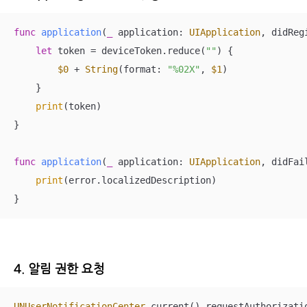
func
application
(
_
application
: 
UIApplication
, 
didReg
let
 token 
=
 deviceToken.reduce(
""
) {

$0
+
String
(format: 
"%02X"
, 
$1
)

    }

print
(token)

}

func
application
(
_
application
: 
UIApplication
, 
didFai
print
(error.localizedDescription)

}
4. 알림 권한 요청
UNUserNotificationCenter
.current().requestAuthorizati