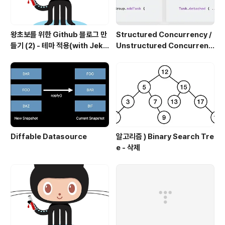
왕초보를 위한 Github 블로그 만
Structured Concurrency /
들기 (2) - 테마 적용(with Jekyl
Unstructured Concurrenc
l)
y
Diffable Datasource
알고리즘 ) Binary Search Tre
e - 삭제