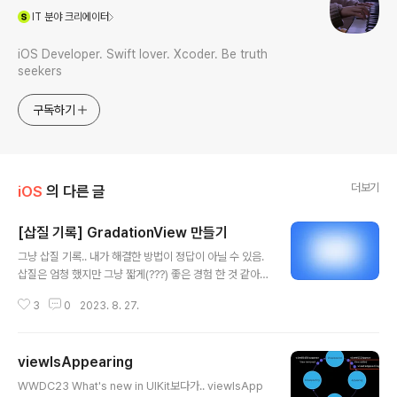
(새창열림)
IT
분야 크리에이터
iOS Developer. Swift lover. Xcoder. Be truth
seekers
구독하기
더보기
iOS
의 다른 글
[삽질 기록] GradationView 만들기
글 내용
그냥 삽질 기록.. 내가 해결한 방법이 정답이 아닐 수 있음.
삽질은 엄청 했지만 그냥 짧게(???) 좋은 경험 한 것 같아서
남겨보려고 한다. 위와같은 뷰를 만들었어야 했는데, 딱 봤
3
0
2023. 8. 27.
을 때 응 그냥 그라데이션이야~하고 CAGradientLayer
이용하면 되지 않을까?? 싶었다. 대충 예전에 쓴 iOS ) CA
GradientLayer 글을 보면서 작업을 시작했음. 나는 Vie
viewIsAppearing
w는 UIKit으로 만드는게 편해서 UIKit으로 만들기 시작했
글 내용
다! 딴 이야기지만 중간에 코드 그냥 이미지로 넣은거 보고
WWDC23 What's new in UIKit보다가.. viewIsApp