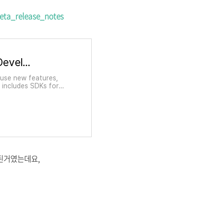
eta_release_notes
Xcode 11.4 Beta Release Notes | Apple Developer Documentation
 use new features,
 includes SDKs for
atalina 10.15.4.
게 된거였는데요,