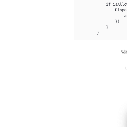
            if isAllow
                Dispa
                    a
                })

            }

        }
암튼