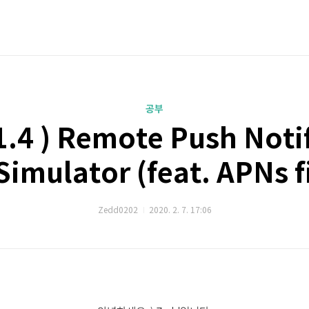
공부
.4 ) Remote Push Noti
Simulator (feat. APNs f
Zedd0202
2020. 2. 7. 17:06