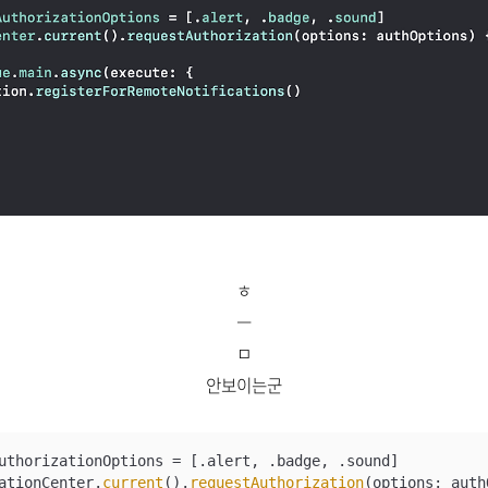
ㅎ
ㅡ
ㅁ
안보이는군
uthorizationOptions = [.alert, .badge, .sound]

ationCenter.
current
().
requestAuthorization
(options: auth