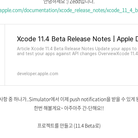
안녕하세요 :) Zedd입니다.
r.apple.com/documentation/xcode_release_notes/xcode_11_4_b
Article Xcode 11.4 Beta Release Notes Update your apps to
and test your apps against API changes OverviewXcode 11.4
iOS 13.4, iPadOS 13.4, tvOS 13.4, watchOS 6.2, and macOS C
Xcode 11.4 supports on-device
developer.apple.com
항 중 하나가..Simulator에서 이제 push notification을 받을 수 있
한번 해볼게요~ 아주아주 간-단해요!!
프로젝트를 만들고 (11.4 Beta로)