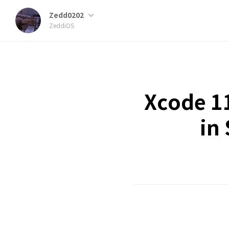
Zedd0202
ZeddiOS
Xcode 11
in 