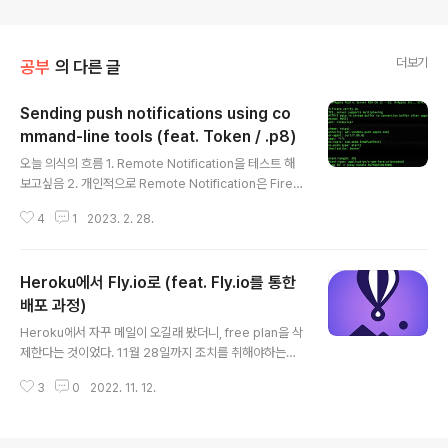
더보기
공부
의 다른 글
Sending push notifications using co
mmand-line tools (feat. Token / .p8)
글 내용
오늘 의식의 흐름 1. Remote Notification을 테스트 해
보고싶음 2. 개인적으로 Remote Notification은 Fireb
ase를 통해서만 써봤음.. (FCM) 3. Firebase 프로젝트
4
1
2023. 2. 28.
세팅하고 뭐 프로젝트에 SDK 추가할 생각하니까 갑자기
아득해짐..ㄹㅇ;; 4. 진심 이게 최선임..? 에반데 하다가 Se
nding push notifications using command-line to
Heroku에서 Fly.io로 (feat. Fly.io를 통한
ols 이런게 있길래 도전 참고로 위 링크에 2가지 방법(Ce
rtiticate, Token)이 있는데 나는 Token을 이용해서 해
배포 과정)
글 내용
볼거 Certificate와 Token 방식에 대한 차이점은 [Rem
Heroku에서 자꾸 메일이 오길래 봤더니, free plan을 삭
ote Notification 한판 정리] APNs / Token Based /
제한다는 것이었다. 11월 28일까지 조치를 취해야하는데
Certificat..
내 작고..작은....너무 작아서 안보이는 토이 프로젝트 하나
3
0
2022. 11. 12.
에 plan을 업그레이드 할만한 가치는 없다고 느껴져서(?)
대체제를 찾다 Fly.io를 발견했다. Heroku 미안 # Fly.io
가입 https://fly.io 로 가서 가입을 해주고.. $ brew inst