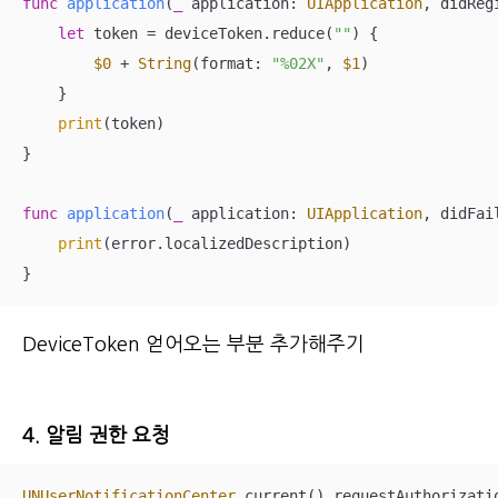
func
application
(
_
application
: 
UIApplication
, 
didReg
let
 token 
=
 deviceToken.reduce(
""
) {

$0
+
String
(format: 
"%02X"
, 
$1
)

    }

print
(token)

}

func
application
(
_
application
: 
UIApplication
, 
didFai
print
(error.localizedDescription)

}
DeviceToken 얻어오는 부분 추가해주기
4. 알림 권한 요청
UNUserNotificationCenter
.current().requestAuthorizati