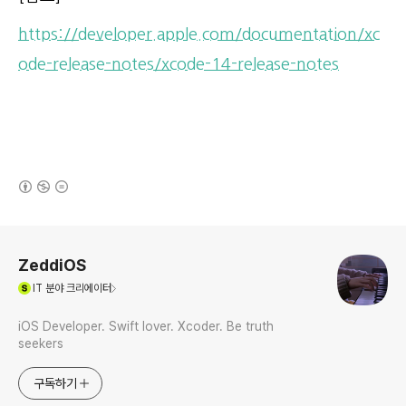
https://developer.apple.com/documentation/xc
ode-release-notes/xcode-14-release-notes
(새창열림)
로그 정보
ZeddiOS
(새창열림)
IT
분야 크리에이터
iOS Developer. Swift lover. Xcoder. Be truth
seekers
구독하기