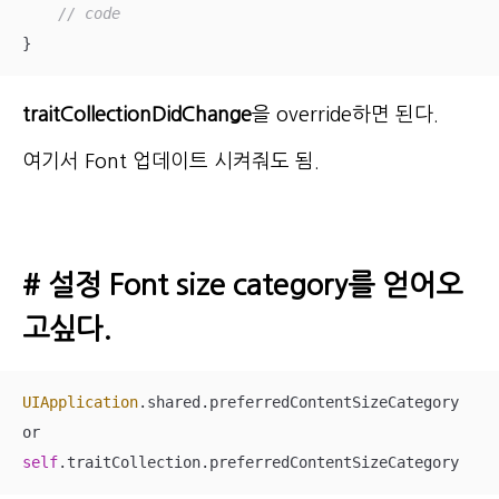
// code
}
traitCollectionDidChange
을 override하면 된다.
여기서 Font 업데이트 시켜줘도 됨.
# 설정 Font size category를 얻어오
고싶다.
UIApplication
.shared.preferredContentSizeCategory

self
.traitCollection.preferredContentSizeCategory