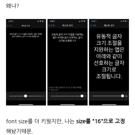
왜냐?
font size를 더 키웠지만, 나는
size를 "16"으로 고정
해놨기때문.