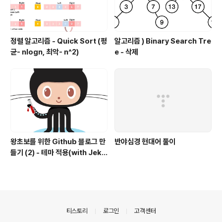
정렬 알고리즘 - Quick Sort (평
알고리즘 ) Binary Search Tre
균- nlogn, 최악- n^2)
e - 삭제
왕초보를 위한 Github 블로그 만
반야심경 현대어 풀이
들기 (2) - 테마 적용(with Jekyl
l)
의안내
티스토리
로그인
고객센터