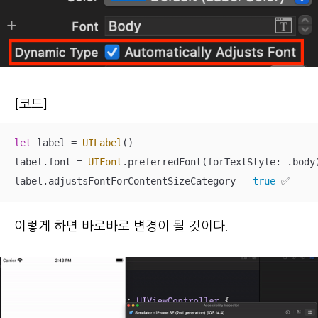
[코드]
let
 label 
=
UILabel
()

label.font 
=
UIFont
.preferredFont(forTextStyle: .body)
label.adjustsFontForContentSizeCategory 
=
true
✅
이렇게 하면 바로바로 변경이 될 것이다.