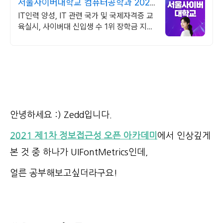
서울사이버대학교 컴퓨터공학과 2026
가을학기 신편입생
IT인력 양성, IT 관련 국가 및 국제자격증 교
육실시, 사이버대 신입생 수 1위 장학금 지급
1위, 학사 석사 박사 온라인복수학위까지
안녕하세요 :) Zedd입니다.
2021 제1
차 정보접근성 오픈 아카데미
에서 인상깊게
본 것 중 하나가 UIFontMetrics인데,
얼른 공부해보고싶더라구요!