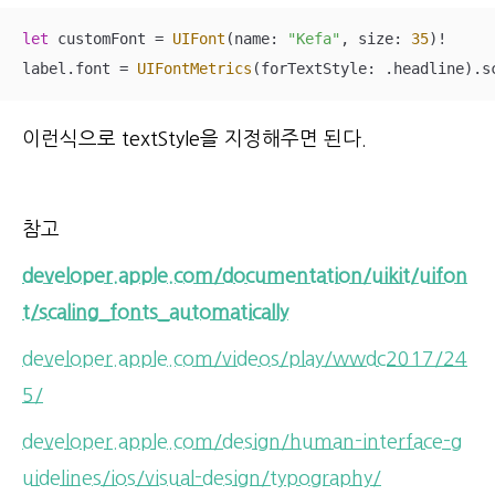
let
 customFont 
=
UIFont
(name: 
"Kefa"
, size: 
35
)
!
label.font 
=
UIFontMetrics
(forTextStyle: .headline).s
이런식으로 textStyle을 지정해주면 된다.
참고
d
eveloper.apple.com/documentation/uikit/uifon
t/scaling_fonts_automatically
developer.apple.com/videos/play/wwdc2017/24
5/
developer.apple.com/design/human-interface-g
uidelines/ios/visual-design/typography/