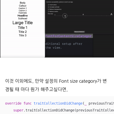
이것 이외에도, 만약 설정의 Font size category가 변
경될 때 마다 뭔가 해주고싶다면,
override
func
traitCollectionDidChange
(
_
previousTrai
super
.traitCollectionDidChange(previousTraitCollec