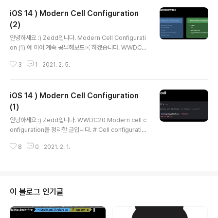
iOS 14 ) Modern Cell Configuration
(2)
글 내용
안녕하세요 :) Zedd입니다. Modern Cell Configurati
on (1) 에 이어 계속 공부해보도록 하겠습니다. WWDC2
0 Modern cell configuration을 정리한 글입니다. 1편
3
1
2021. 2. 5.
에서는 아주 간단한 사용방법만 봤습니다. 아 이제 이런식
으로 사용해야겠구나~정도! 본격적으로 공부해봅시다. #
UIContentConfiguration UIContentConfiguration
iOS 14 ) Modern Cell Configuration
을 가장 먼저 알아야합니다. - 프로토콜 - contentView
에 대한 기본 스타일 및 content configuration object
(1)
글 내용
(컨텐트 구성 객체)에 대한 청사진 제공. - content confi
안녕하세요 :) Zedd입니다. WWDC20 Modern cell c
guration은 content view customization을 위해 지
onfiguration을 정리한 글입니다. # Cell configuratio
원되는 모든 프로퍼티 및 동작..
n before iOS 14 그냥 간단하게 TableView를 구성하
8
0
2021. 2. 1.
고 싶을 때, UITableViewCell안에 이미 있는 textLabe
l, detailTextLabel, imageView를 사용하는데요. 그래
서 대충 이렇게 됩니다. # Deprecated in iOS 14 하지
만 iOS 14.0에서 이것들이 deprecate되었습니다. 이제
iOS 14부터는 defaultContentConfiguration()을 사
이 블로그 인기글
용해라~ 라고 나오네요. # Cell configuration after iO
S 14 1. cell에 defaultContentConfigura..