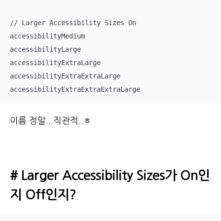
// Larger Accessibility Sizes On

accessibilityMedium

accessibilityLarge

accessibilityExtraLarge

accessibilityExtraExtraLarge

이름 정말...직관적..ㅎ
# Larger Accessibility Sizes가 On인
지 Off인지?