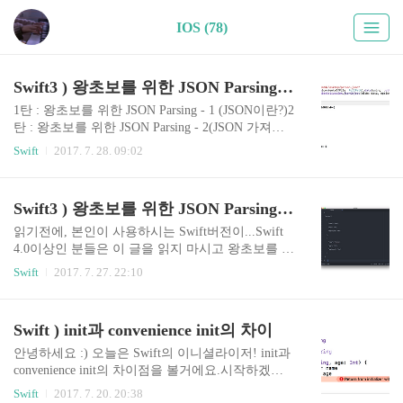
IOS (78)
Swift3 ) 왕초보를 위한 JSON Parsing -3(JSON 파싱)
1탄 : 왕초보를 위한 JSON Parsing - 1 (JSON이란?)2
탄 : 왕초보를 위한 JSON Parsing - 2(JSON 가져오
기) 그리고 드디어 3탄!! JSON파싱을 해볼거에요 :)
Swift
2017. 7. 28. 09:02
저번시간에 이어서 person.json을 파싱할거기 때문
에, 2탄을 먼저 보고 와야겠죠? :) (2탄을 보려면 1
탄을 봐야한다는 사실...ㅎㅎ) 왕초보를 위한 JSON
Swift3 ) 왕초보를 위한 JSON Parsing - 2(JSON 가져오기)
Parsing -3 (JSON 파싱) 자, 저번시간에 딱 여기까지
했는데, 이제 저 JSON내용을 "파싱"해야겠죠? 이
읽기전에, 본인이 사용하시는 Swift버전이...Swift
대로 저 데이터를 쓸 수 없으니까요 :) 자, 이제부터
4.0이상인 분들은 이 글을 읽지 마시고 왕초보를 위
조금 복잡해질거에요 XD..그러니까 정신 바짝차리
한 Codable글을 읽으시길 바랍니다. 안녕하세요 :) J
Swift
2017. 7. 27. 22:10
고 따라오셔야해요. 자!! 일단 JSON파싱에 앞서서
SON 파싱 1탄에 이어서 너무 늦게왔죠 제가 ㅠㅠ
가장 중요한 개념을 가르쳐드릴게요. 위 예제를 이
ㅠ오늘 어떤분이 채널로 JSON파싱 2탄은 안올라오
용해서 설명드릴건데, 이것..
냐고 물어보셨어요 :)제가 글을 그렇게 잘 쓰는 편
Swift ) init과 convenience init의 차이
은 아닌데, 봐주시고 기다려주시는 분들이 계시다
는게 뭔가 확 느껴지더라구요!!그래서 얼른 써야겠
안녕하세요 :) 오늘은 Swift의 이니셜라이저! init과
다는 생각을 했어요 ㅎㅎ 그러면 바로 시작해볼게
convenience init의 차이점을 볼거에요.시작하겠습
요. 아직 JSON이 뭔지 모른다!! JSON이 어떤 구조
니다XD Designated init과 convenience init의 차이 다
Swift
2017. 7. 20. 20:38
인지 모른다!! 하시는 분들은반드시 이 글을 읽고