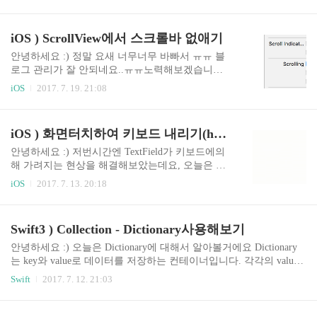
들 아시다시피, Designated init은 Swift의 초기화 이
와주세요 :) JSON에 대해서는 알고싶지 않고, 파싱
니셜라이저입니다. 이 init은 클래스의 모든 프로퍼
만 일단 되게 하고싶어 ㅂㄷㅂㄷ 하시는 분들!! 계
티가 초기화 될 수 있도록 해줘야해요.이름은 Desig
iOS ) ScrollView에서 스크롤바 없애기
실거에요. 저도 그랬어요. JSON이 어떻..
nated init(지정 이니셜라이저)이지만, init으로 씁니
다. class Person { var name: String var age: Int var ge
안녕하세요 :) 정말 요새 너무너무 바빠서 ㅠㅠ 블
nder: String init(name: String, age: Int, gender: Strin
로그 관리가 잘 안되네요..ㅠㅠ노력해보겠습니다.
g) { self.name = name self.age = age self.gend..
오늘은 iOS에서 스크롤바를 없애는 방법을 알려드
iOS
2017. 7. 19. 21:08
릴게요.정말 간단합니다. 저 Scroll indicator...부분
을 체크 해제해주시면 된답니다 XD
iOS ) 화면터치하여 키보드 내리기(how to make the keyboard disappear when the user touches outside of the UITextField?)
안녕하세요 :) 저번시간엔 TextField가 키보드에의
해 가려지는 현상을 해결해보았는데요, 오늘은 키
보드가 올라와있는 상태에서! 화면 아무데나 터치
iOS
2017. 7. 13. 20:18
하면 키보드가 내려가는 것을 구현해보겠습니다.
정말 간단해요 :) 화면터치하여 키보드 내리기 이
미 TextField가 있다고 가정할게요 :) 저번시간에 같
Swift3 ) Collection - Dictionary사용해보기
이 따라오셨던 분들은 TextField를 누르면 TextField
가 키보드위로 슝 올라오겠죠?아무튼 키보드가 올
안녕하세요 :) 오늘은 Dictionary에 대해서 알아볼거에요 Dictionary
라와있는 상태에서, 아무화면이나 터치하면 키보
는 key와 value로 데이터를 저장하는 컨테이너입니다. 각각의 value
드가 사라지게 하는 방법은 override func touchesBe
는 유일한 키 값에 물려있으며, key값은 Dictionary안에서 value를 찾
Swift
2017. 7. 12. 21:03
gan(_ touches: Set, with event: UIEvent?){ self.view.e
기 위하 식별자역할을 합니다. 여기에서도 언급했듯이, Dictionary에
ndEditing(true)} 이 코드만 viewController아무곳에
는 순서가 없습니다. key값으로 value를 찾기때문에 순서가 의미없는
나 추가해주시면 된..
것이죠.Swift에서 Dictionary는 Dictionary형태로 쓰입니다. 유일한 제