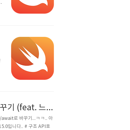
n
e
을
나
e
해
상
Combine → Swift Concurrency(async/await)로 바꾸기 (feat. 느낀점)
await로 바꾸기...ㅋㅋ.. 아
5.0입니다.. # 구조 API호