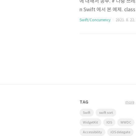
에 대해서 공부. # 다중 쓰레
n Swift 에서 본 예제. class Co
} } 이런 Counter가 있고, let 
Swift/Concurrency
2021. 8. 22.
counter.increment() }
를 호출하면, 대충 이런 경고를
TAG
more
Swift
swift sort
WidgetKit
IOS
WWDC
Accessibility
iOS delegate