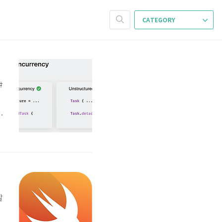
CATEGORY
#
우
)
T
할