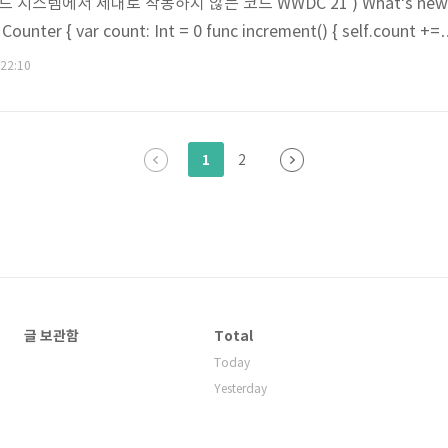
드 시스템에서 제대로 작동하지 않는 코드 WWDC 21 ) What‘s new 
unter { var count: Int = 0 func increment() { self.count += 
counter = Counter() // global DispatchQueue.global().async
 22:10
 // main counter.increment() 이렇게 각기 다른 스레드에서 incremen
 받을 ..
1
2
글 보관함
Total
Today
Yesterday