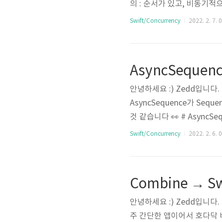
의 : 순서가 있고, 비동기적으
cStream에 대한 이런 저런
Swift/Concurrency
2022. 2. 7. 
생성하는 인터페이스!!!!!! 
요 정말 간단한 예를 들어봅시
quence를 생성하고 싶다고 칩시
AsyncSequen
안녕하세요 :) Zedd입니다.
AsyncSequence가 Sequ
것 같습니다 👀 # AsyncSe
씩 단계(step)별로 진행할 
Swift/Concurrency
2022. 2. 6. 
quence역시 for-in loop
봅시다. AsyncSequenc
태일 수도 있겠죠!!..
안녕하세요 :) Zedd입니다. 
주 간단한 앱이어서 호다닥 바꿔볼