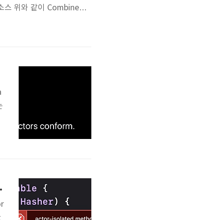
 소스 위와 같이 Combine을
service쪽에서 API에 있는
미리보기할 수 없는..
a
는
토
i
solated keyword
r
t