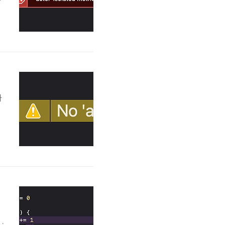
n
m
와
등
클