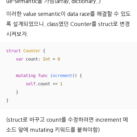
ue-semantic을 가짐(array, dictionary..)
이러한 value semantic이 data race를 해결할 수 있도
록 설계되었으니..class였던 Counter를 struct로 변경
시켜보자.
struct
Counter
{

var
 count: 
Int
=
0
mutating
func
increment
()
 {

self
.count 
+=
1
    }

}
(struct로 바꾸고 count를 수정하려면 increment 메
소드 앞에 mutating 키워드를 붙혀야함)