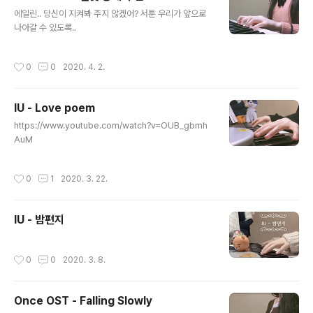
글 내용
에일린.. 당신이 지켜봐 주지 않겠어? 서툰 우리가 앞으로
나아갈 수 있도록..
작성시간
0
0
2020. 4. 2.
IU - Love poem
글 내용
https://www.youtube.com/watch?v=OUB_gbmh
AuM
작성시간
0
1
2020. 3. 22.
IU - 밤편지
작성시간
0
0
2020. 3. 8.
Once OST - Falling Slowly
글 내용