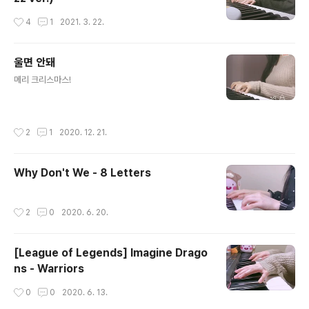
작성시간
4
1
2021. 3. 22.
울면 안돼
글 내용
메리 크리스마스!
작성시간
2
1
2020. 12. 21.
Why Don't We - 8 Letters
작성시간
2
0
2020. 6. 20.
[League of Legends] Imagine Drago
ns - Warriors
작성시간
0
0
2020. 6. 13.