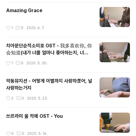
Amazing Grace
작성시간
1
0
2020. 6. 7.
치아문단순적소미호 OST - 我多喜欢你, 你
会知道(내가 너를 얼마나 좋아하는지, 너는
알게 될 거야)
작성시간
1
0
2020. 5. 30.
악동뮤지션 - 어떻게 이별까지 사랑하겠어, 널
사랑하는거지
작성시간
2
0
2020. 5. 23.
쓰르라미 울 적에 OST - You
작성시간
0
0
2020. 5. 16.