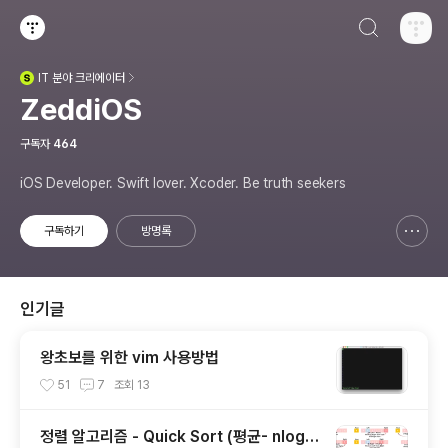
검색하기
티스토리
IT
분야 크리에이터
(새창열림)
ZeddiOS
구독자
464
iOS Developer. Swift lover. Xcoder. Be truth seekers
구독하기
방명록
신고하기 레이어
열기
인기글
왕초보를 위한 vim 사용방법
51
7
조회
13
정렬 알고리즘 - Quick Sort (평균- nlogn,