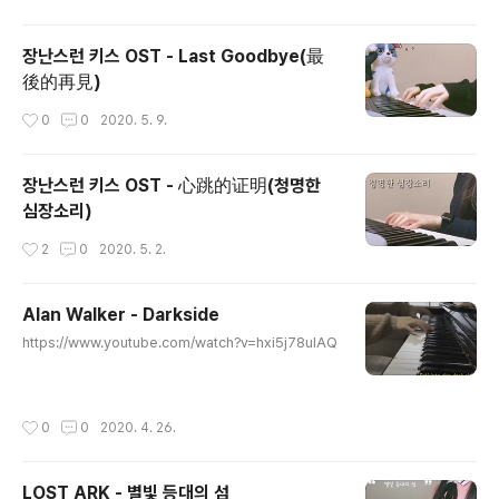
장난스런 키스 OST - Last Goodbye(最
後的再見)
작성시간
0
0
2020. 5. 9.
장난스런 키스 OST - 心跳的证明(청명한
심장소리)
작성시간
2
0
2020. 5. 2.
Alan Walker - Darkside
글 내용
https://www.youtube.com/watch?v=hxi5j78uIAQ
작성시간
0
0
2020. 4. 26.
LOST ARK - 별빛 등대의 섬