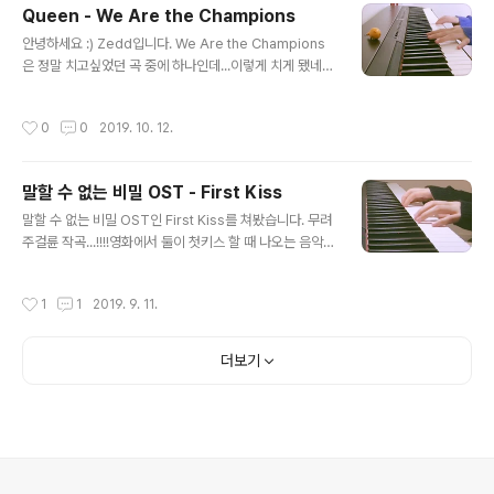
Queen - We Are the Champions
글 내용
안녕하세요 :) Zedd입니다. We Are the Champions
은 정말 치고싶었던 곡 중에 하나인데...이렇게 치게 됐네
요!!!!우리 존재 화이팅
작성시간
0
0
2019. 10. 12.
말할 수 없는 비밀 OST - First Kiss
글 내용
말할 수 없는 비밀 OST인 First Kiss를 쳐봤습니다. 무려
주걸륜 작곡...!!!!영화에서 둘이 첫키스 할 때 나오는 음악이
라고 하는데 기억이 안난당,, 연휴가 시작됐군요..!!모두들
추석 잘 보내시고 푹 쉬세요 :D
작성시간
1
1
2019. 9. 11.
더보기
의안내