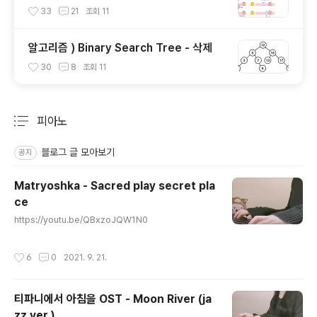
최악- n^2)
33
21
조회
11
알고리즘 ) Binary Search Tree - 삭제
30
8
조회
11
피아노
분류 전체보기
주요 글 목록
블로그 글 모아보기
공지
Matryoshka - Sacred play secret pla
ce
글 내용
https://youtu.be/QBxzoJQW1N0
작성시간
6
0
2021. 9. 21.
티파니에서 아침을 OST - Moon River (ja
zz ver.)