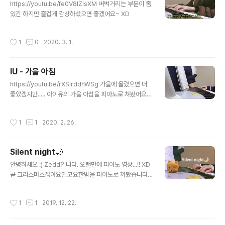
https://youtu.be/fe0V8IZisXM 버벅거리는 부분이 좀
있긴 하지만 즐겁게 감상하셨으면 좋겠어요~ XD
작성시간
1
0
2020. 3. 1.
IU - 가을 아침
글 내용
https://youtu.be/rXSIrddhWSg 가을에 올렸으면 더
좋았겠지만..... 아이유의 가을 아침을 피아노로 쳐봤어요
ㅎㅎ
작성시간
1
1
2020. 2. 26.
Silent night🌙
글 내용
안녕하세요 :) Zedd입니다. 오랜만에 피아노 영상...!! XD
곧 크리스마스잖아요?! 고요한밤을 피아노로 쳐봤습니다.
즐겁게 감상하셨으면 좋겠어요 :D
작성시간
1
1
2019. 12. 22.