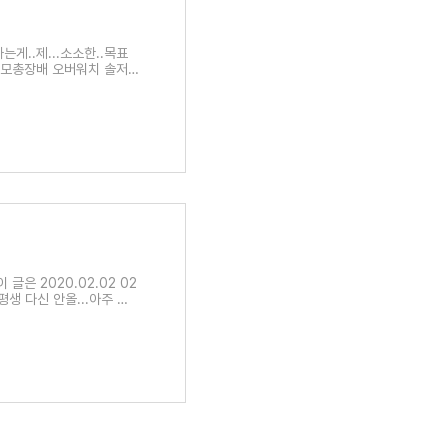
는게..제...소소한..목표
육군참모총장배 오버워치 솔저
글은 2020.02.02 02
평생 다신 안올...아주 아