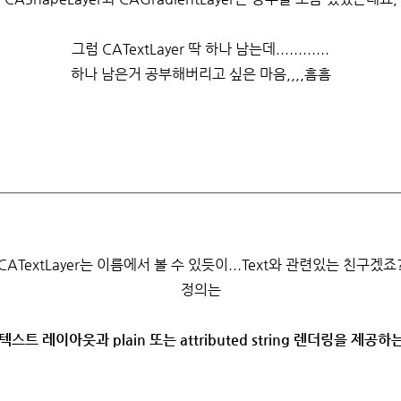
그럼 CATextLayer 딱 하나 남는데............
하나 남은거 공부해버리고 싶은 마음,,,,흠흠
CATextLayer는 이름에서 볼 수 있듯이...Text와 관련있는 친구겠죠
정의는
스트 레이아웃과 plain 또는 attributed string 렌더링을 제공하는 