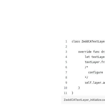
class ZeddCATextLaye
    override func dr
        let textLaye
        textLayer.fr
        /* 
          configure
        */
        self.layer.a
    }
}
ZeddCATextLayer_initialize.s