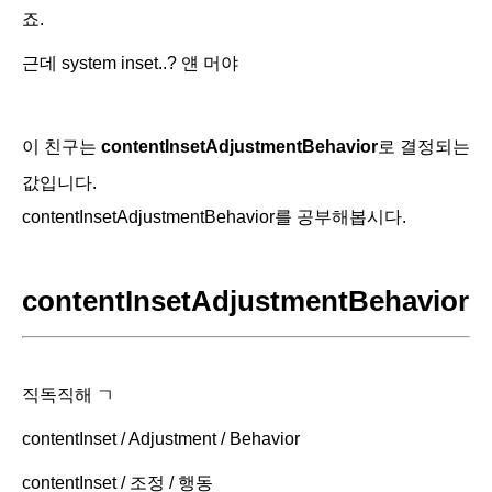
죠.
근데 system inset..? 얜 머야
이 친구는
contentInsetAdjustmentBehavior
로 결정되는
값입니다.
contentInsetAdjustmentBehavior를 공부해봅시다.
contentInsetAdjustmentBehavior
직독직해 ㄱ
contentInset / Adjustment / Behavior
contentInset / 조정 / 행동