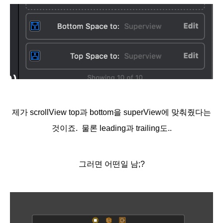
제가 scrollView top과 bottom을 superView에 맞춰줬다는
것이죠. 물론 leading과 trailing도..
그러면 어떤일 남;?