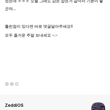
었는데 ㅎㅎㅎ 오늘 그래도 감은 잡은거 같아서
기분이 좋
군여...
틀린점이
있다면 바로 댓글달아주세요!!
모두 즐거운 주말 보내세요 ~.~
(새창열림)
로그 정보
ZeddiOS
(새창열림)