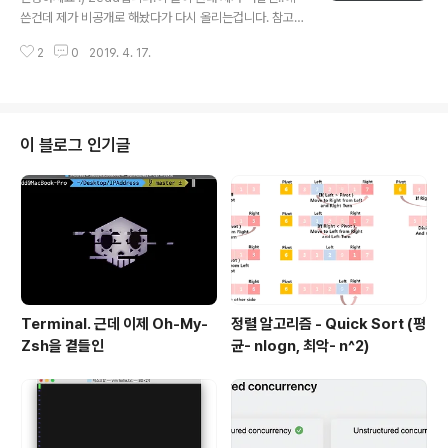
푹빠진 노래에요. 지금 이 글을 쓰는 날 기준으로 2일전에
쓴건데 제가 비공개로 해놨다가 다시 올리는겁니다. 참고
나온 아주 핫한 신곡..입니다. 하하 음 순서는 Swift-evol
부탁드려요! Swift 5.0...인지 Xcode 10.2인지부터...아
uti..
2
0
2019. 4. 17.
지금보니까 Swift 버전은 안타는거 같네요. 암튼 그럼 Swi
ft 컴파일러가 변한것 같은데 이런 warning이..많이 뜨지
않나요 암튼 특히 라이브러리쪽에서 난리네야ㅕwaring을
자세히 봅시다. 'public' modifier is redundant for in
stance method declared in a public extension그
이 블로그 인기글
냥 warning을 보면 알 수 있듯이;;public이라는 접근 mo
difier가 redundant되었다~~라는 메세지네요. 흠........
일단 Access Control에 ..
Terminal. 근데 이제 Oh-My-
정렬 알고리즘 - Quick Sort (평
Zsh을 곁들인
균- nlogn, 최악- n^2)