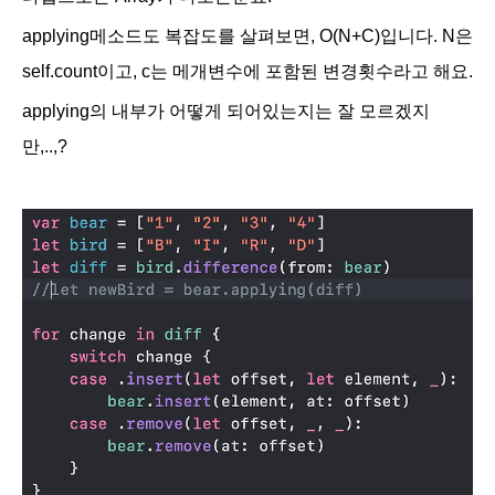
applying메소드도 복잡도를 살펴보면, O(N+C)입니다. N은
self.count이고, c는 메개변수에 포함된 변경횟수라고 해요.
applying의 내부가 어떻게 되어있는지는 잘 모르겠지
만,..,?