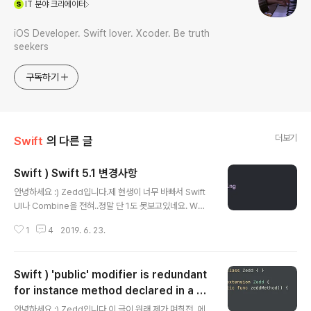
IT
분야 크리에이터
iOS Developer. Swift lover. Xcoder. Be truth
seekers
구독하기
더보기
Swift
의 다른 글
Swift ) Swift 5.1 변경사항
글 내용
안녕하세요 :) Zedd입니다.제 현생이 너무 바빠서 Swift
UI나 Combine을 전혀..정말 단 1도 못보고있네요. WW
DC만 보는 중...ㅠ그래서 이번주말에..뭘 공부할까 고민하
1
4
2019. 6. 23.
다가, 제목에서 볼 수 있듯이 Swift 5.1 변경사항을 공부하
려고 해요.SwiftUI나 Combine에는 아주 개인적으로 제
가 생각하기에..Swift 5.1 핵심 기능(?)이 들어가있거든요.
Swift ) 'public' modifier is redundant
아실분들은 아시겠지만 Property wrapper입니당 ㅎㅎ
아무튼 공부해보아욘!!!! 신나는 노래를 틀어봅시다. Mars
for instance method declared in a pu
글 내용
hmello x Kane Brown - One Thing Right 제가 요새
blic extension
안녕하세요 :) Zedd입니다.이 글이 원래 제가 며칠전..에