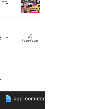
수 고객
 합리적
?