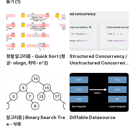
들기 (1)
정렬 알고리즘 - Quick Sort (평
Structured Concurrency /
균- nlogn, 최악- n^2)
Unstructured Concurrenc
y
알고리즘 ) Binary Search Tre
Diffable Datasource
e - 삭제