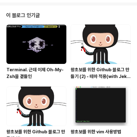
설명을 봐도봐도 이해가 빡 하고 안되네요.아예 막 딱 보면
아..이건 내가 몰라도 되는 부분이겠다...그런 거 몇개 있잖
아요. 그런거라면 깔끔히 모르고 보겠는데, ABI랑 Bitcod
이 블로그 인기글
e는 아니거든요??그래서 일단 알아야 겠음. 뭔가 이쪽을
잘 알게 된다면 한단계 성장 할 수 있을 것 같네요. App T
hinning과 Bitcode 네..비트..코드...네...비트.....비트...비
트..
Terminal. 근데 이제 Oh-My-
왕초보를 위한 Github 블로그 만
Zsh을 곁들인
들기 (2) - 테마 적용(with Jekyl
l)
왕초보를 위한 Github 블로그 만
왕초보를 위한 vim 사용방법