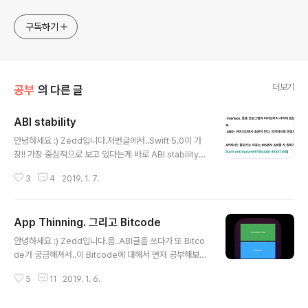
구독하기
더보기
공부
의 다른 글
ABI stability
글 내용
안녕하세요 :) Zedd입니다.저번글에서..Swift 5.0이 가
장!! 가장 중심적으로 보고 있다는게 바로 ABI stability라
고 계~속 강조를 하는데요,이 ABI stability가 뭔지 저는
3
4
2019. 1. 7.
잘 모르겠어요. 딱 뭔가 개념이 안잡힘 그래서 공부해보려
고 합니다. 아 이 글을 다 썼는데요..참고로 정말 ABI에 대
한 모든 자료를 짬뽕한 글이라고 보셔도 됩니다.웬만한 블
App Thinning. 그리고 Bitcode
로그에는 다 가본 것 같아요. 근데도 제가 이걸 잘 이해한건
글 내용
지 이해가 안갑니다.그래서 그런지..제가 정확한 정보를 전
안녕하세요 :) Zedd입니다.음..ABI글을 쓰다가 또 Bitco
달한건지 의심스럽습니다...혹시 내가 ABI를 좀 잘아는데,
de가 궁금해져서..이 Bitcode에 대해서 먼저 공부해보려
틀린내용이 있는 것 같으면 제ㅔㅔ발 댓글 남겨주시기 바
고 합니다.ㅠ진짜 너무 어려워요..........Bitcode라던가 AB
랍니다.댓글 남길때는 어떤 부분이 틀렸고 왜 틀렸는지 이
5
11
2019. 1. 6.
I라던가...이런 컴파일러(?)라고 해야하나 암튼 둘다 컴파일
런걸 같이 적어주시면 감사 할 것 같습니다. 아 그럼..
러와 관련이 일단 있긴 하다고 볼 수 있는데......암튼 이쪽은