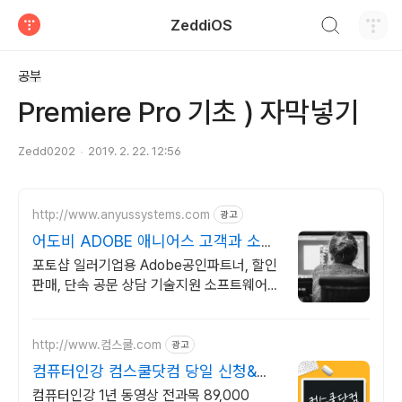
검색하기
ZeddiOS
티스토리
공부
Premiere Pro 기초 ) 자막넣기
Zedd0202
2019. 2. 22. 12:56
http://www.anyussystems.com
광고
어도비 ADOBE 애니어스 고객과 소통
하는 IT 파트너
포토샵 일러기업용 Adobe공인파트너, 할인
판매, 단속 공문 상담 기술지원 소프트웨어
및 솔루션 컨설팅 기업으로 고객 환경에 최적
화된 상담을 제공합니다.
http://www.컴스쿨.com
광고
컴퓨터인강 컴스쿨닷컴 당일 신청&결
제시 기프티콘!
컴퓨터인강 1년 동영상 전과목 89,000