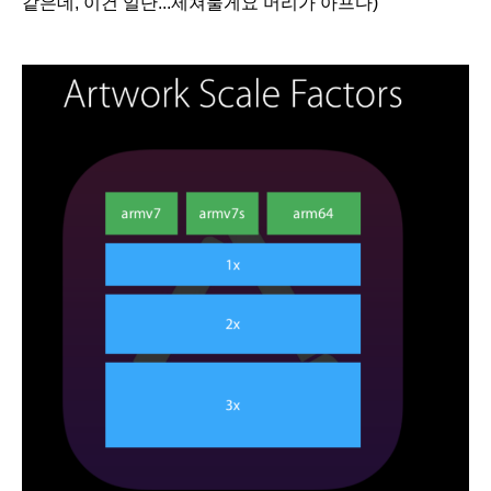
같은데, 이건 일단...제쳐둘게요 머리가 아프다
)