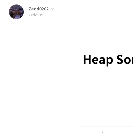
Zedd0202
ZeddiOS
Heap S