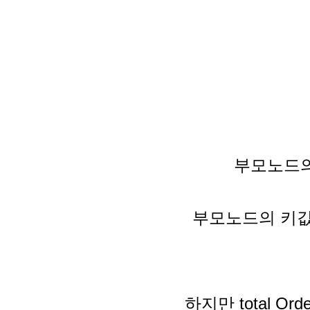
부모노드의
부모노드의 키값
하지만 total 