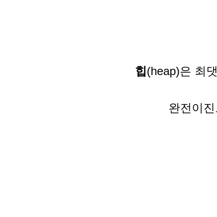
힙
(
heap
)은 최
완전이진