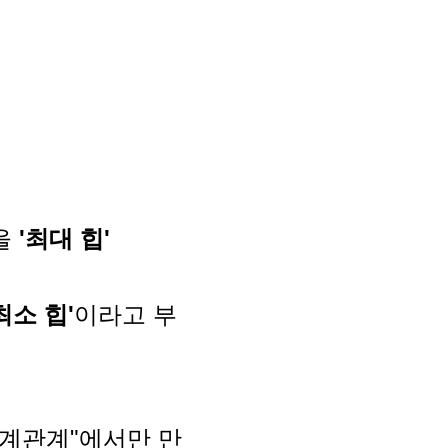
을
'최대 힙'
최소 힙'
이라고 부
"직계관계"에서만 만