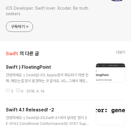
iOS Developer. Swift lover. Xcoder. Be truth
seekers
구독하기
더보기
Swift
의 다른 글
Swift ) FloatingPoint
글 내용
안녕하세요 :) Zedd입니다. Apple문서 파도타기 하면 진
짜..재밌는걸 많이 발견하는 것 같아요. XD...그래서 재밌는
걸 발견해서 정리해보려고 합니다. :)바로 FloatingPoint
3
0
2018. 4. 14.
인데요, 말 그자체에서 볼 수 있듯이.. 뭔가 소수느낌? Floa
tingPoint FloatingPoint는 프로토콜인데요,정의는 "부
동 소수점 숫자 타입"이네요. 부동 소수점 타입은 5.5, 10
Swift 4.1 Released! -2
0.0 또는 3.141592와 같은 소수를 나타내는데 사용됩니
글 내용
다. 각 부동 소수점 타입에는 고유 한 가능한 범위와 정밀도
안녕하세요 :) Zedd입니다.Swift 4.1에서 달라진 점이 S
(precision)가 있습니다. 표준 라이브러리의 부동 소수점
E-0143 Conditional ConformanceSE-0157 Supp
타입은 사용 가능한 경우 Float, Double 및 Float80입니
ort recursive constraints on associated typesS