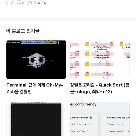
다. 정수 또는 부동 소수점 리터럴을 사용하여 부동 소수점
0
0
2018. 4. 14.
E-0185 Synthesizing Equatable and Hashable c
타입의 새..
onformanceSE-0187 Introduce Sequence.comp
actMap(_:)SE-0188 Make Standard Library Inde
x Types HashableSE-0191 Eliminate IndexDista
nce from Collection이만큼이 있었죠?하나하나 보도록
이 블로그 인기글
할게요!글을 읽으시기전에 을 읽고오시는 걸..추천..Post
는 글 참고할거에요 :) ● Conditional co..
Terminal. 근데 이제 Oh-My-
정렬 알고리즘 - Quick Sort (평
Zsh을 곁들인
균- nlogn, 최악- n^2)