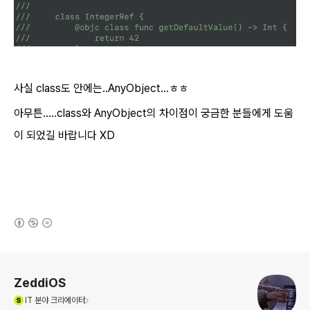
사실 class도 안에는..AnyObject...ㅎㅎ
아무튼.....class와 AnyObject의 차이점이 궁금한 분들에게 도움
이 되었길 바랍니다 XD
(새창열림)
로그 정보
ZeddiOS
(새창열림)
IT
분야 크리에이터