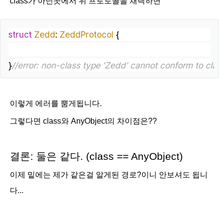
class가 아닌곳에서 위 프로토콜을 채택하면
struct
Zedd
: 
ZeddProtocol
{
}
//error: non-class type 'Zedd' cannot conform to cla
이렇게 에러를 뿜게됩니다.
그렇다면 class와 AnyObject의 차이점은??
결론:
둘은
같다.
(class == AnyObject)
이제 밑에는 제가 같은걸 알게된 경로?이니 안보셔
도 됩니
다...