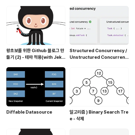
왕초보를 위한 Github 블로그 만
Structured Concurrency /
들기 (2) - 테마 적용(with Jekyl
Unstructured Concurrenc
l)
y
Diffable Datasource
알고리즘 ) Binary Search Tre
e - 삭제