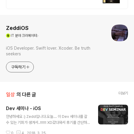
은 희귀템부터 실용성까지. 나만의 컬렉션을
쿠팡에서 시작!
로그 정보
ZeddiOS
(새창열림)
IT
분야 크리에이터
iOS Developer. Swift lover. Xcoder. Be truth
seekers
구독하기
더보기
일상
의 다른 글
Dev 세미나 - iOS
글 내용
안녕하세요 :) Zedd입니다.오늘.... 이 Dev 세미나를 갈
수 있는 기회가 생겨서..!!!!!!! XD갔다와서 후기를 간단하게
남겨보려고 합ㄴ다. RxSwift를 왜 사용할까 - 일단.........
0
4
2018. 3. 25.