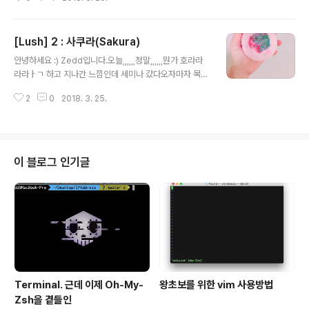
오늘...늦어서 진짜 진성님이 RxSwift를 사용하는 이유는
제대로 못들었어요 ㅠㅜ이 3개의 세션 모두 대부분 실습으
로 이루어지는데, 가서 반응형프로그래밍으로 시작해서 이
[Lush] 2 : 사쿠라(Sakura)
패러다임?을 RxSwift를 사용하여 어떻게 코드에 녹이는
글 내용
지 실습 고고 - 반응형 프로그래밍 = 관찰하고 있다가 무슨
안녕하세요 :) Zedd입니다.오늘,,,,,,정말,,,,,,뭔가 호라라
일이 생기면 어떤 행위를 하라고 미리 알려준다.- 함수를
라라ㅏㄱ 하고 지나간 느낌인데 세미나 갔다오자마자 목욕
만들 떄 가장 중요한 것은 무엇을 받아 무엇을 리턴하는가
을 했습니다.ㄹㅇ TMI;;;;;;;;목욕했다가 주제가 아니라.. 저
가 제일 중요!!- 우리가 getImage같은 메소드를 만들 때,
2
0
2018. 3. 25.
번주인가 주말에 입욕제를 샀었는데, 이건 오늘 꼭 써야겠
이게 비동기니까 completionH..
다...싶어서 ㅎㅎLush 직구는...너무 귀찮아서....강남간김
에 샀었음..이 속도로 도대체 언제 Lush의 모든 입욕제를
다 써볼지 ㅎ암튼 고고 사쿠라는 원래...8500원이었는
데.....이번에...만원으로....................만원......으로...가격
이 블로그 인기글
이....인상... 투하 아니 근데 이게 보정이 조금 있긴 한데 저
는 완전 『핑-크』가 될 줄 알았는데..완전 그냥..음.....하얀색
핑크였어요.이제 좀 녹았을테니 잡아볼까 했는데형체가 없
었음..
Terminal. 근데 이제 Oh-My-
왕초보를 위한 vim 사용방법
Zsh을 곁들인