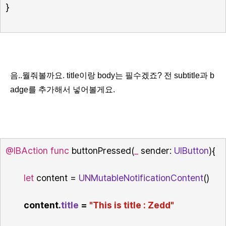
}
음..뭘줘볼까요. title이랑 body는 필수겠죠? 전 subtitle과 b
adge를 추가해서 넣어볼게요.
@IBAction
func
 buttonPressed(
_
 sender: 
UIButton
){
let
 content = 
UNMutableNotificationContent
()
content.
title
 = 
"This is title : Zedd"