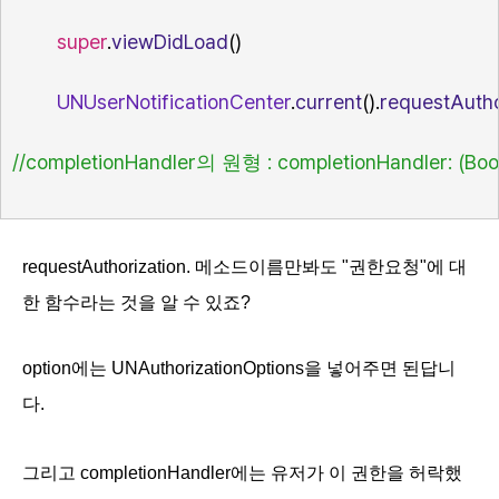
super
.
viewDidLoad
()
UNUserNotificationCenter
.
current
().
requestAutho
//
completionHandler
 : completionHandler: (Bool
의
원형
requestAuthorization. 메소드이름만봐도 "권한요청"에 대
한 함수라는 것을 알 수 있죠?
option에는
UNAuthorizationOptions을 넣어주면 된답니
다.
그리고 completionHandler에는 유저가 이 권한을 허락했