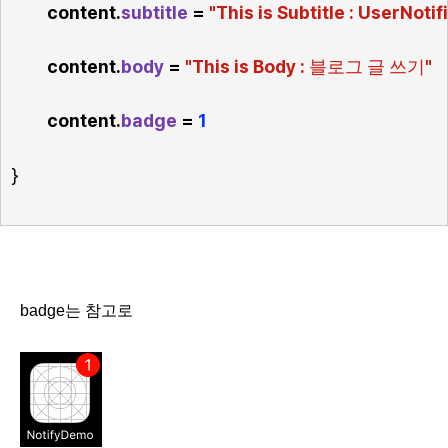
content.
subtitle
 = 
"This is Subtitle : UserNotif
content.
body
 = 
"This is Body : 
"
블로그
글
쓰기
content.
badge
 = 
1
}
badge는 참고로