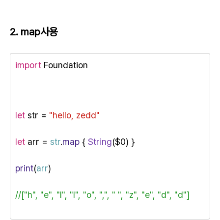
2. map사용
import
 Foundation
let
 str = 
"hello, zedd"
let
 arr = 
str
.
map
 { 
String
($0) }
print
(
arr
)
//["h", "e", "l", "l", "o", ",", " ", "z", "e", "d", "d"]