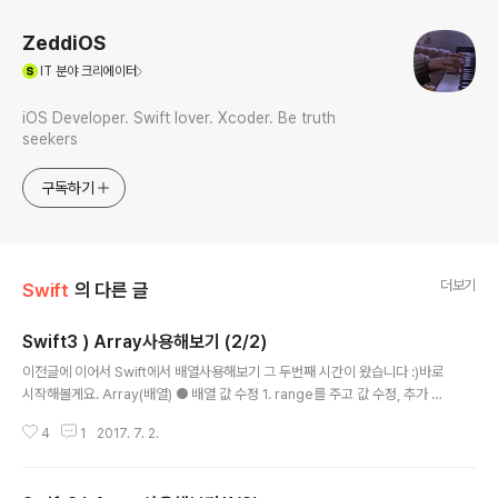
ZeddiOS
(새창열림)
IT
분야 크리에이터
iOS Developer. Swift lover. Xcoder. Be truth
seekers
구독하기
더보기
Swift
의 다른 글
Swift3 ) Array사용해보기 (2/2)
글 내용
이전글에 이어서 Swift에서 배열사용해보기 그 두번째 시간이 왔습니다 :)바로
시작해볼게요. Array(배열) ● 배열 값 수정 1. range를 주고 값 수정, 추가 저
번시간에 이어서 배열 값을 수정하는 방법을 알아볼거에요. var arr : Array =
4
1
2017. 7. 2.
[1,2,3,4]arr[1...2] // [2,3]arr[1...2] = [5,6] //인덱스 1과 2의 값을 5와 6으
로 수정.(배열은 인덱스 0부터 시작)print(arr) //[1,5,6,4] 이렇게 원하는 인덱
스 range를 설정해서 그 부분만 값을 바꿀 수 있어요. 심지어 var arr : Array