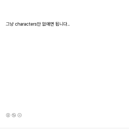
그냥 characters만 없애면 됩니다..
(새창열림)
로그 정보