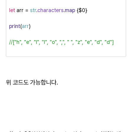
let
 arr = 
str
.
characters
.
map
 {
$0}
print
(
arr
)
//["h", "e", "l", "l", "o", ",", " ", "z", "e", "d", "d"]
위 코드도 가능합니다.