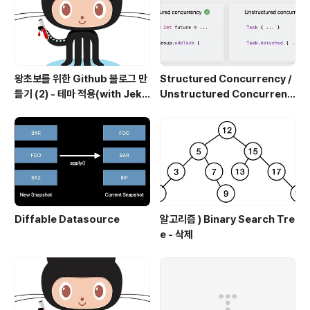
왕초보를 위한 Github 블로그 만
Structured Concurrency /
들기 (2) - 테마 적용(with Jekyl
Unstructured Concurrenc
l)
y
Diffable Datasource
알고리즘 ) Binary Search Tre
e - 삭제