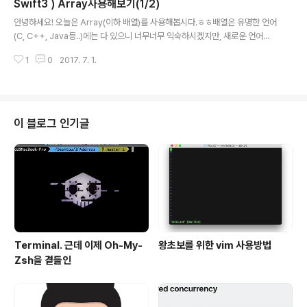
Swift3 ) Array사용해보기(1/2)
= [1,2,3,4]arr[1...2] // [2,3]arr[1...2] = [5,6,7,8,9] print(arr) //[1,5,6,7,
글 내용
8..
안녕하세요! 오늘은 Array(이하 배열)를 사용해봅시다.ㅎㅎ배열은 유명한 언어
(C, C++, Java등..)에는 다 있으니 너무너무 익숙하시겠지만, 새로운 언어를
배울 때는 위 언어들을 다 잊어주세요 :) Swift에서의 배열. 어떤건지 알아봅시
1
0
2017. 7. 1.
다. Array(배열) ● 배열의 생성 생성하는 법을 알아야 배열을 응용하든 말든
하겠죠?Swift에서는 여러가지방법으로 배열을 선언할 수 있답니다. 1. 비어있
는 배열 만들기 var empty : [Int] = []var empty2 = [Int]()var empty3 :
Array = [] 위 세가지가 비어있는 Int형 배열을 만드는 방법이에요. 꼭 Int형이
아니더라도, 넣고싶은 자료형을 넣으면 된답니다.var empty = []는 안됩니다.
이 블로그 인기글
타입을 반드시..
Terminal. 근데 이제 Oh-My-
왕초보를 위한 vim 사용방법
Zsh을 곁들인