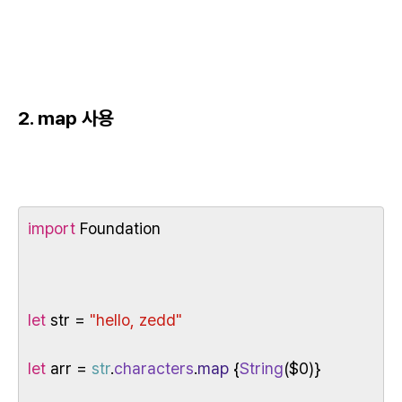
2. map 사용
import
 Foundation
let
 str = 
"hello, zedd"
let
 arr = 
str
.
characters
.
map
 {
String
($0)}