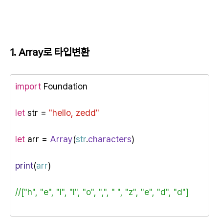
1. Array로 타입변환
import
 Foundation
let
 str = 
"hello, zedd"
let
 arr = 
Array
(
str
.
characters
)
print
(
arr
)
//["h", "e", "l", "l", "o", ",", " ", "z", "e", "d", "d"]