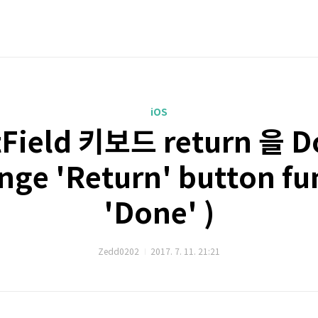
iOS
xtField 키보드 return 을
ge 'Return' button fun
'Done' )
Zedd0202
2017. 7. 11. 21:21