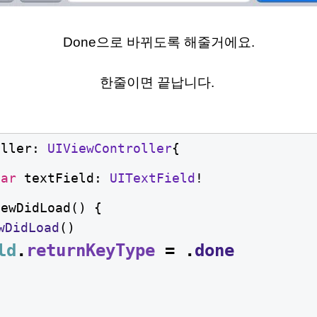
Done으로 바뀌도록 해줄거에요.
한줄이면 끝납니다.
oller: 
UIViewController
{
var
 textField: 
UITextField
!
iewDidLoad() {
wDidLoad
()
ld
.
returnKeyType
 = .
done