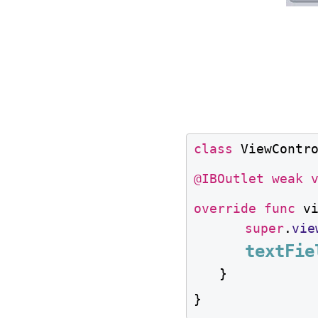
class
 ViewContr
@IBOutlet
weak
override
func
 v
super
.
vie
textFie
}
}