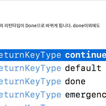
eld의 리턴타입이 Done으로 바뀌게 됩니다. done이외에도