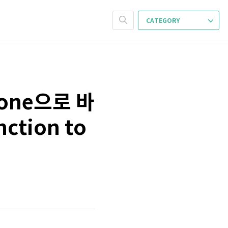
CATEGORY
 Done으로 바
ction to