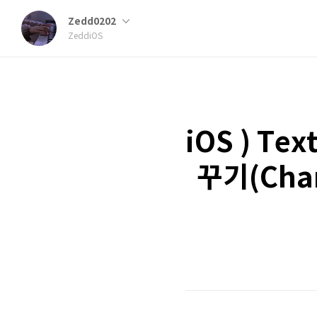
Zedd0202
ZeddiOS
iOS ) Te
꾸기(Chan