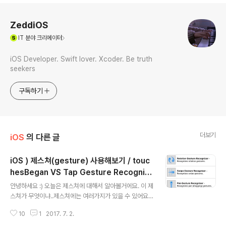
로그 정보
ZeddiOS
(새창열림)
IT
분야 크리에이터
iOS Developer. Swift lover. Xcoder. Be truth
seekers
구독하기
더보기
iOS
의 다른 글
iOS ) 제스쳐(gesture) 사용해보기 / touc
hesBegan VS Tap Gesture Recogniz
글 내용
er
안녕하세요 :) 오늘은 제스쳐에 대해서 알아볼거에요. 이 제
스쳐가 무엇이냐..제스쳐에는 여러가지가 있을 수 있어요.
그냥 단순하게 화면을 터치할 수도 있고, 길게 누를수도 있
10
1
2017. 7. 2.
고, 두손가락으로 확대할 수 도 있고, 화면도 넘길 수 있죠.