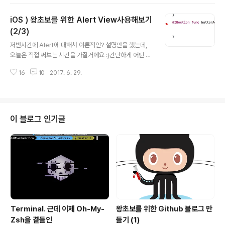
제스쳐로 이런 다양한 기능들을 할 수 있답니다 :) 오늘은
이 제스쳐를 어떻게 할건지 알아볼거에요XD 먼저 제스쳐
iOS ) 왕초보를 위한 Alert View사용해보기
를 구현하는 방법에는 두가지가 있어요.1. touchesBega
n/Ended/Moved/Cancelled 2. Tap Gesture Rec
(2/3)
글 내용
ognizer을 포함한 다양한 제스쳐 메인스토리보드에서 찾
저번시간에 Alert에 대해서 이론적인? 설명만을 했는데,
을 수 있죠XD? 오늘은 둘 다 배워보도록 할게요.먼저 Xco
오늘은 직접 써보는 시간을 가질거에요 :)간단하게 어떤 버
de 프로젝트를 만들어주세요. touchesBegan/Ended/
튼을 누르면 딱!!하고 Alert View가 나타나는 그런 간단한
Moved/Cancelled 얘네를 먼저 배워..
16
10
2017. 6. 29.
앱을 만들어볼게요. 어떻게 사용하는지만 안다면, 응용은
간단할거에요 :) 자.. 가장 먼저 "버튼"을 만들어줘야겠죠?
일단 지금 가장 중요한건, 버튼을 딱 눌렀을 때!! 어떤 행동
을 하게(Alert View가 나오게) 해야하는거니까, IBActio
n을 만들어줄게요. 이제 저 함수를 채우면 되겠죠? 이제 진
이 블로그 인기글
짜로 Alert View를 만드는 법을 알아봅시다. 1. alert 제
목과 메세지 만들기let alert = UIAlertController(title:
"Your Title", message: "Your Message", p..
Terminal. 근데 이제 Oh-My-
왕초보를 위한 Github 블로그 만
Zsh을 곁들인
들기 (1)